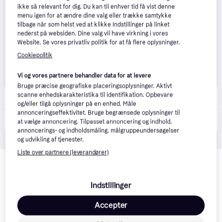
ikke så relevant for dig. Du kan til enhver tid få vist denne
menu igen for at ændre dine valg eller trække samtykke
tilbage når som helst ved at klikke Indstillinger på linket
nederst på websiden. Dine valg vil have virkning i vores
Website. Se vores privatliv politik for at få flere oplysninger.
Cookiepolitik
Vi og vores partnere behandler data for at levere
Bruge præcise geografiske placeringsoplysninger. Aktivt
Jespers Planteskole
scanne enhedskarakteristika til identifikation. Opbevare
1-7 dage
og/eller tilgå oplysninger på en enhed. Måle
annonceringseffektivitet. Bruge begrænsede oplysninger til
340 kr.
NatureLine spadegreb - Gardena
at vælge annoncering. Tilpasset annoncering og indhold,
annoncerings- og indholdsmåling, målgruppeundersøgelser
og udvikling af tjenester.
Liste over partnere (leverandører)
Relaterede produkter
Se vores forslag til andre produkter, der matcher dine 
interesser.
Vis alle
Indstillinger
Accepter