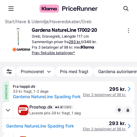
Start
/
Have & Udemiljø
/
Haveredskaber
/
Greb
Gardena NatureLine 17002-20
Greb, Gravegreb, Længde 117 cm
Sammenlign priser fra
293 kr.
til
340 kr.
Fra 3 betalinger af 98 kr. med
Prøv fleksible betalinger*
Promoveret
Pris med fragt
Gardena autorisere
Fra happii.dk
ANNONCE
295 kr.
33 kr. fragt
,
1-2 dage
Eller 3 betalinger af 98 kr.
Gardena NatureLine Spading Fork
Proshop.dk
4.8
(1280)
·
Laveste pris
39 kr. fragt
,
1 dag
293 kr.
Gardena NatureLine Spading Fork
Eller 3 betalinger af 98 kr.