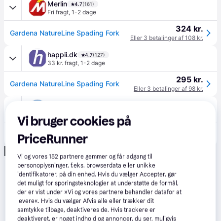
Merlin
4.7
(161)
Fri fragt
,
1-2 dage
324 kr.
Gardena NatureLine Spading Fork
Eller 3 betalinger af 108 kr.
happii.dk
4.7
(127)
33 kr. fragt
,
1-2 dage
295 kr.
Gardena NatureLine Spading Fork
Eller 3 betalinger af 98 kr.
Staypro
5.0
(4)
39 kr. fragt
,
1-2 dage
Vi bruger cookies på
298 kr.
Gardena NatureLine Havegreb med træhåndtag
PriceRunner
Annonce
Vi og vores
152
partnere gemmer og får adgang til
personoplysninger, f.eks. browserdata eller unikke
identifikatorer, på din enhed. Hvis du vælger Accepter, gør
det muligt for sporingsteknologier at understøtte de formål,
der er vist under »Vi og vores partnere behandler datafor at
levere«. Hvis du vælger Afvis alle eller trækker dit
samtykke tilbage, deaktiveres de. Hvis trackere er
deaktiveret, er noget indhold og annoncer, du ser, muligvis