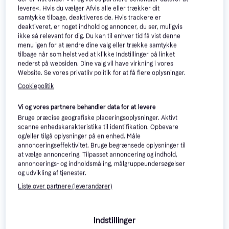
levere«. Hvis du vælger Afvis alle eller trækker dit
samtykke tilbage, deaktiveres de. Hvis trackere er
deaktiveret, er noget indhold og annoncer, du ser, muligvis
ikke så relevant for dig. Du kan til enhver tid få vist denne
menu igen for at ændre dine valg eller trække samtykke
G-Shock (DW-5600UBB-1)
tilbage når som helst ved at klikke Indstillinger på linket
Sort, 42.8mm, Digital, Kvarts
nederst på websiden. Dine valg vil have virkning i vores
Casio Vintage
4.6
Website. Se vores privatliv politik for at få flere oplysninger.
(A168WG-9WDF)
Guld, 35mm, Digital, Kvarts
Cookiepolitik
396 kr.
755 kr.
Eller 3 betalinger af 132 kr.
Vi og vores partnere behandler data for at levere
9+ butikker
9+ butikker
Bruge præcise geografiske placeringsoplysninger. Aktivt
scanne enhedskarakteristika til identifikation. Opbevare
-252 kr.
og/eller tilgå oplysninger på en enhed. Måle
annonceringseffektivitet. Bruge begrænsede oplysninger til
at vælge annoncering. Tilpasset annoncering og indhold,
annoncerings- og indholdsmåling, målgruppeundersøgelser
og udvikling af tjenester.
Liste over partnere (leverandører)
Indstillinger