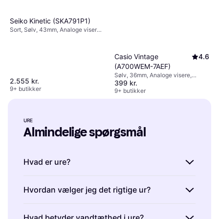
Seiko Kinetic (SKA791P1)
Sort, Sølv, 43mm, Analoge visere,
Automatisk
Casio Vintage
4.6
(A700WEM-7AEF)
Sølv, 36mm, Analoge visere,
2.555 kr.
399 kr.
Kvarts
9+ butikker
9+ butikker
URE
Almindelige spørgsmål
Hvad er ure?
Ure er tidsmålingsenheder, der bæres på
Hvordan vælger jeg det rigtige ur?
håndleddet. De hjælper dig med at holde styr
på tiden og kan også fungere som
Ure er personlige accessories, der skal
Hvad betyder vandtæthed i ure?
modeaccessoires. Når du vælger et ur, bør du