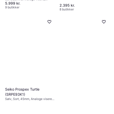
5.999 kr.
Automatisk
2.395 kr.
9 butikker
8 butikker
Seiko Prospex Turtle
(SRPE93K1)
Sølv, Sort, 45mm, Analoge visere,
Automatisk