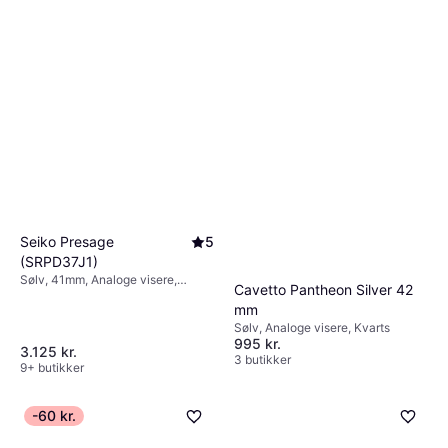
Seiko Presage
5
(SRPD37J1)
Sølv, 41mm, Analoge visere,
Cavetto Pantheon Silver 42
Automatisk
mm
Sølv, Analoge visere, Kvarts
995 kr.
3.125 kr.
3 butikker
9+ butikker
-60 kr.