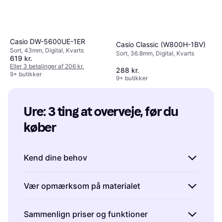
Casio DW-5600UE-1ER
Casio Classic (W800H-1BV)
Sort, 43mm, Digital, Kvarts
Sort, 36.8mm, Digital, Kvarts
619 kr.
Eller 3 betalinger af 206 kr.
288 kr.
9+ butikker
9+ butikker
Ure: 3 ting at overveje, før du 
køber
Kend dine behov
Før du køber et ur, er det vigtigt at overveje,
Vær opmærksom på materialet
hvad du egentlig har brug for. Skal uret
bruges til hverdagsbrug, sport eller måske
Materialet på både urkassen og remmen
Sammenlign priser og funktioner
som et stilfuldt accessory til særlige
spiller en stor rolle i både udseende og