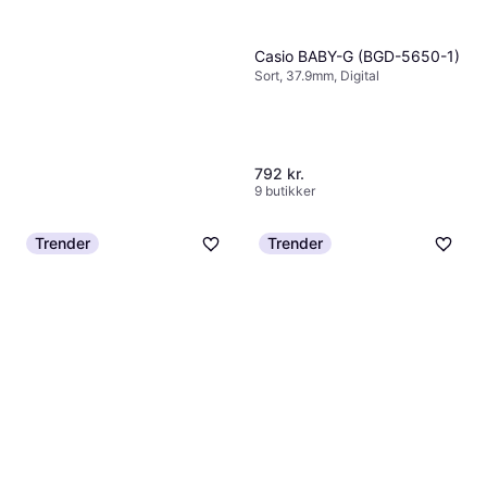
Casio BABY-G (BGD-5650-1)
Sort, 37.9mm, Digital
792 kr.
9 butikker
Casio (LTP-B150L-7B2EF)
Hvid, Analoge visere, Kvarts
Trender
Trender
526 kr.
9+ butikker