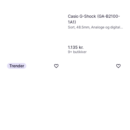
Casio G-Shock (GA-B2100-
1A1)
Sort, 48.5mm, Analoge og digitale
visere, Kvarts
1.135 kr.
9+ butikker
Trender
Fossil Raquel (ES5220)
4.6
Guld, 23mm, Analoge visere,
1.095 kr.
Kvarts
9+ butikker