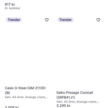
917 kr.
9+ butikker
Trender
Trender
Skagen Signatur (SKW2693)
Guld, 30mm, Analoge visere,
949 kr.
Kvarts
9+ butikker
Casio G-Steel (GM-2110D-
Seiko Presage Cocktail
2B)
(SRPB41J1)
Sølv, 44.4mm, Analoge visere,
Kvarts
Sølv, 40.5mm, Analoge visere,
3.295 kr.
Automatisk
2.009 kr.