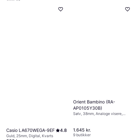
488 kr.
visere, Kvarts
9+ butikker
Orient Bambino (RA-
AP0105Y30B)
Sølv, 38mm, Analoge visere,
Automatisk
1.645 kr.
Casio LA670WEGA-9EF
4.8
9 butikker
Guld, 25mm, Digital, Kvarts