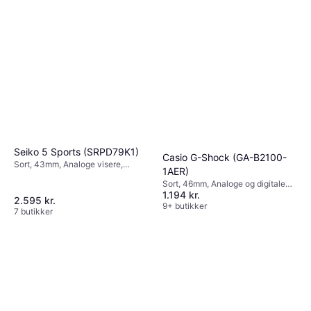
Seiko 5 Sports (SRPD79K1)
Casio G-Shock (GA-B2100-
Sort, 43mm, Analoge visere,
1AER)
Automatisk
Sort, 46mm, Analoge og digitale
1.194 kr.
visere, Kvarts
2.595 kr.
9+ butikker
7 butikker