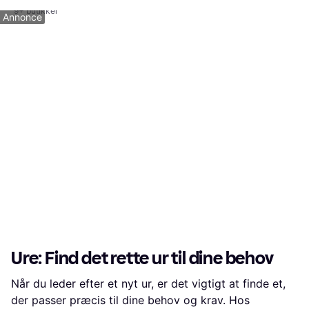
1
2
3
...
381
...
759
9+ butikker
Annonce
Ure: Find det rette ur til dine behov
Når du leder efter et nyt ur, er det vigtigt at finde et,
der passer præcis til dine behov og krav. Hos