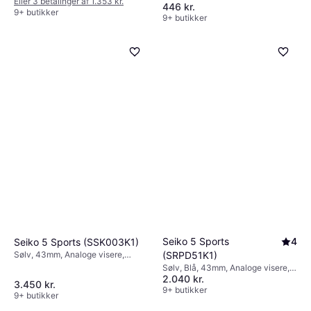
Eller 3 betalinger af 1.353 kr.
446 kr.
9+ butikker
9+ butikker
Seiko 5 Sports
4
Seiko 5 Sports (SSK003K1)
(SRPD51K1)
Sølv, 43mm, Analoge visere,
Automatisk
Sølv, Blå, 43mm, Analoge visere,
2.040 kr.
Automatisk
3.450 kr.
9+ butikker
9+ butikker