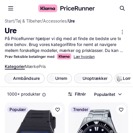
Start
/
Tøj & Tilbehør
/
Accessories
/
Ure
Ure
På PriceRunner hjælper vi dig med at finde de bedste ure til 
dine behov. Brug vores kategorifiltre for nemt at navigere 
mellem forskellige modeller, mærker og prisklasser. Du kan 
sortere efter funktioner som vandtæthed, materiale og 
Prøv fleksible betalinger med
Lær hvordan
urværkstype. Sammenlign priser fra forskellige butikker for at 
Kategorier
Mærke
Pris
sikre, at du får den bedste handel. Læs brugeranmeldelser for 
at få indsigt i andres erfaringer og vurderinger af de ure, du 
Armbåndsure
Urrem
Uroptrækker
Lom
overvejer. Uanset om du leder efter et klassisk armbåndsur 
eller et moderne smartwatch, guider vi dig til det rette valg. 
Med PriceRunner sparer du tid og penge, mens du finder dit 
1000+ produkter
Filtrér
Popularitet
næste ur.
Mere om ure »
Populær
Trender