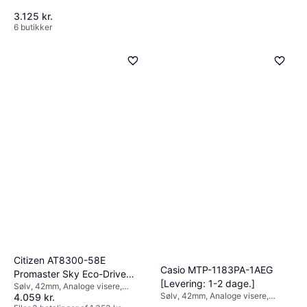
3.125 kr.
6 butikker
Sif Jakobs Luciana Ur SJ-
W2743-CZ-YG Dame 34 mm
Guld, Analoge visere, Kvarts
Quartz
1.759 kr.
9+ butikker
Citizen AT8300-58E
Casio MTP-1183PA-1AEG
Promaster Sky Eco-Drive
[Levering: 1-2 dage.]
Sølv, 42mm, Analoge visere,
Pilot Wristwatch
Sølv, 42mm, Analoge visere,
4.059 kr.
Kvarts, Solar
Kvarts