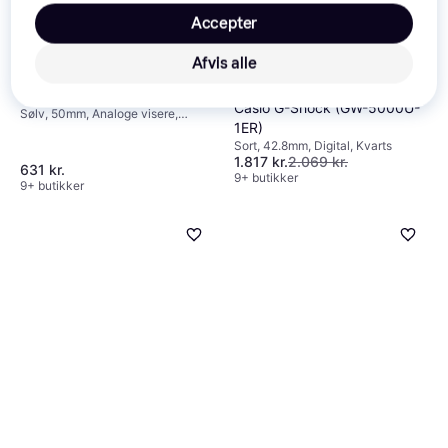
Accepter
Afvis alle
Casio Classic (MDV-107-
5
1A1VEF)
Casio G-Shock (GW-5000U-
Sølv, 50mm, Analoge visere,
1ER)
Kvarts
Sort, 42.8mm, Digital, Kvarts
1.817 kr.
2.069 kr.
631 kr.
9+ butikker
9+ butikker