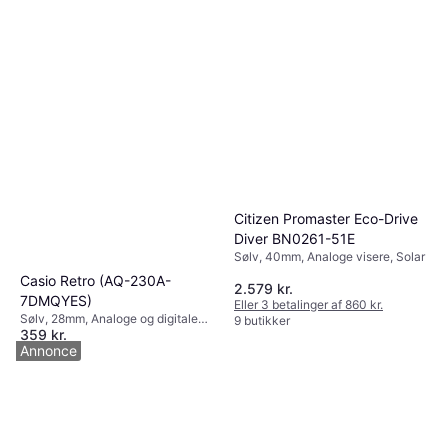
Citizen Promaster Eco-Drive
Diver BN0261-51E
Sølv, 40mm, Analoge visere, Solar
Casio Retro (AQ-230A-
2.579 kr.
7DMQYES)
Eller 3 betalinger af 860 kr.
Sølv, 28mm, Analoge og digitale
9 butikker
359 kr.
visere, Kvarts
Annonce
9+ butikker