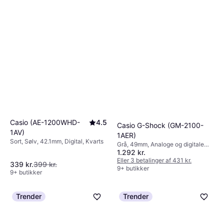
Casio (AE-1200WHD-
4.5
Casio G-Shock (GM-2100-
1AV)
1AER)
Sort, Sølv, 42.1mm, Digital, Kvarts
Grå, 49mm, Analoge og digitale
1.292 kr.
visere, Kvarts
Eller 3 betalinger af 431 kr.
339 kr.
399 kr.
9+ butikker
9+ butikker
Trender
Trender