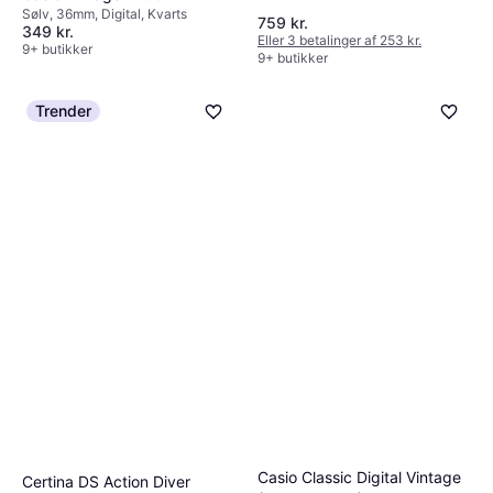
Sølv, 36mm, Digital, Kvarts
759 kr.
349 kr.
Eller 3 betalinger af 253 kr.
9+ butikker
9+ butikker
Trender
Casio Classic Digital Vintage
Certina DS Action Diver