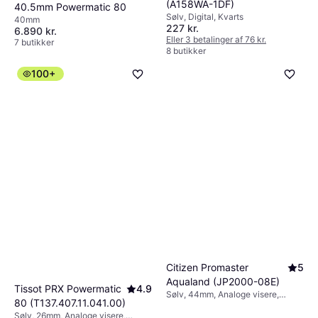
(A158WA-1DF)
40.5mm Powermatic 80
Sølv, Digital, Kvarts
40mm
227 kr.
6.890 kr.
Eller 3 betalinger af 76 kr.
7 butikker
8 butikker
100+
Citizen Promaster
5
Aqualand (JP2000-08E)
Tissot PRX Powermatic
4.9
Sølv, 44mm, Analoge visere,
80 (T137.407.11.041.00)
Kvarts
Sølv, 26mm, Analoge visere,