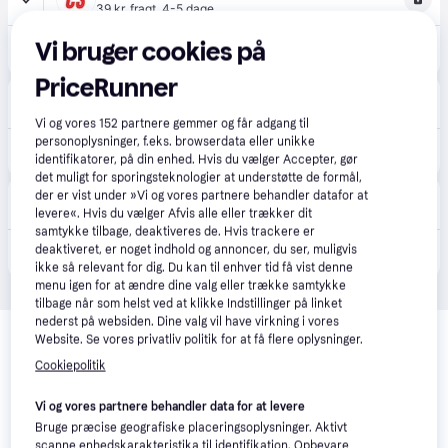
39 kr. fragt
,
4-5 dage
53 kr.
Vi bruger cookies på
(ComputerSalg) Philips AVENT ultra air SCF085/61 sut, Klassisk babysut, Ortodontisk, Silikone, Dreng/Pige, Tåler opvaskemaskine
Eller 3 betalinger af 18 kr.
PriceRunner
Apopro
29 kr. fragt
,
1-2 dage
Vi og vores
152
partnere gemmer og får adgang til
personoplysninger, f.eks. browserdata eller unikke
85 kr.
Philips Avent Ultra Air Sut 6-18 Mdr. 2 stk
identifikatorer, på din enhed. Hvis du vælger Accepter, gør
det muligt for sporingsteknologier at understøtte de formål,
Bazta
der er vist under »Vi og vores partnere behandler datafor at
39 kr. fragt
,
1-2 dage
levere«. Hvis du vælger Afvis alle eller trækker dit
samtykke tilbage, deaktiveres de. Hvis trackere er
deaktiveret, er noget indhold og annoncer, du ser, muligvis
97 kr.
Philips Avent Ultra Air Silikone 612 Måneder Baby Girl Sutter 2 stk
ikke så relevant for dig. Du kan til enhver tid få vist denne
menu igen for at ændre dine valg eller trække samtykke
tilbage når som helst ved at klikke Indstillinger på linket
Relaterede produkter
nederst på websiden. Dine valg vil have virkning i vores
Website. Se vores privatliv politik for at få flere oplysninger.
Se vores forslag til andre produkter, der matcher dine 
Cookiepolitik
interesser.
Vis alle
Vi og vores partnere behandler data for at levere
Bruge præcise geografiske placeringsoplysninger. Aktivt
Trender
scanne enhedskarakteristika til identifikation. Opbevare