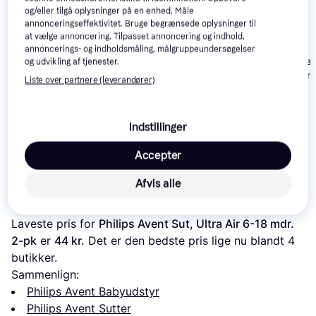
og/eller tilgå oplysninger på en enhed. Måle
annonceringseffektivitet. Bruge begrænsede oplysninger til
at vælge annoncering. Tilpasset annoncering og indhold,
annoncerings- og indholdsmåling, målgruppeundersøgelser
Bibs Supreme 
og udvikling af tjenester.
6-18 mdr. Iron
Liste over partnere (leverandører)
Mam Air Silikone
Blue Silikone
Sutter 6-16m 2 Stk
Philips Avent Ultra Air
Blå Turkis 2-Pak
Indstillinger
46 kr.
Accepter
64 kr.
67 kr.
Eller 3 betalinger af 15 kr.
Afvis alle
Læs om produktet
Laveste pris for 
Philips Avent Sut, Ultra Air 6-18 mdr. 
2-pk
 er 
44 kr.
 Det er den bedste pris lige nu blandt 
4
butikker.
Sammenlign:
Philips Avent Babyudstyr
Philips Avent Sutter