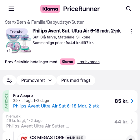
Start
/
Børn & Familie
/
Babyudstyr
/
Sutter
Philips Avent Sut, Ultra Air 6-18 mdr. 2-pk
Trender
Sut, Blå farve, Materiale: Silikone
Sammenlign priser fra
44 kr.
til
97 kr.
+
1
Prøv fleksible betalinger med
Lær hvordan
Promoveret
Pris med fragt
Fra Apopro
ANNONCE
85 kr.
29 kr. fragt
,
1-2 dage
Philips Avent Ultra Air Sut 6-18 Mdr. 2 stk
hjem.dk
49 kr. fragt
,
1-2 dage
44 kr.
Philips Avent Ultra Air Sutter 6-18 mdr. 2 stk, Lyserød/Blå
CS MEGASTORE
4.5
(1861)