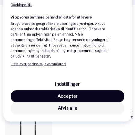
Cookiepolitik
Relaterede produkter
Vi og vores partnere behandler data for at levere
Se vores forslag til andre produkter, der matcher dine 
Bruge præcise geografiske placeringsoplysninger. Aktivt
interesser.
Vis alle
scanne enhedskarakteristika til identifikation. Opbevare
og/eller tilgå oplysninger på en enhed. Måle
annonceringseffektivitet. Bruge begrænsede oplysninger til
at vælge annoncering. Tilpasset annoncering og indhold,
annoncerings- og indholdsmåling, målgruppeundersøgelser
og udvikling af tjenester.
Liste over partnere (leverandører)
Indstillinger
Accepter
Afvis alle
Black Diamond
Black Diamond
Distance Carbon FLZ
Distance Carb
Desert Sky 140 cm
125 cm