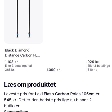
Black Diamond
Distance Carbon FLZ
Trekkingstænger
1.103 kr.
929 kr.
Eller 3 betalinger af
Eller 3 betalinger 
1.099 kr.
368 kr.
310 kr.
Læs om produktet
Laveste pris for 
Leki Flash Carbon Poles 105cm
 er 
545 kr.
 Det er den bedste pris lige nu blandt 
2
butikker.
Sammenlign: