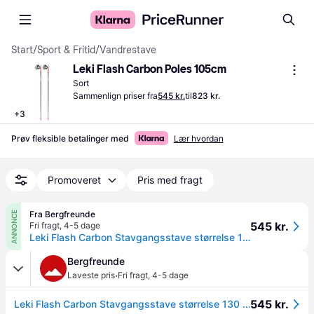
Start
/
Sport & Fritid
/
Vandrestave
Leki Flash Carbon Poles 105cm
Sort
Sammenlign priser fra
545 kr.
til
823 kr.
+
3
Prøv fleksible betalinger med
Lær hvordan
Promoveret
Pris med fragt
Fra Bergfreunde
ANNONCE
545 kr.
Fri fragt
,
4-5 dage
Leki Flash Carbon Stavgangsstave størrelse 130 cm farve green/ neon yellow
Bergfreunde
·
Laveste pris
Fri fragt
,
4-5 dage
545 kr.
Leki Flash Carbon Stavgangsstave størrelse 130 cm farve green/ neon yellow