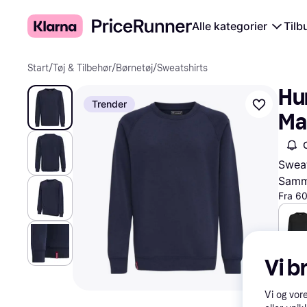
Alle kategorier
Tilb
Start
/
Tøj & Tilbehør
/
Børnetøj
/
Sweatshirts
Hum
Trender
Ma
Sweat
Samme
Fra 60
212 k
Vi b
Vi og vor