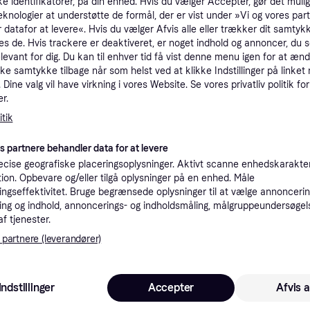
ke identifikatorer, på din enhed. Hvis du vælger Accepter, gør det mulig
tioner
eknologier at understøtte de formål, der er vist under »Vi og vores par
 datafor at levere«. Hvis du vælger Afvis alle eller trækker dit samtykk
es de. Hvis trackere er deaktiveret, er noget indhold og annoncer, du se
elevant for dig. Du kan til enhver tid få vist denne menu igen for at ænd
Pro
kke samtykke tilbage når som helst ved at klikke Indstillinger på linket
Dine valg vil have virkning i vores Website. Se vores privatliv politik for
r.
2
39 kr. fragt
,
1-3 dage
tik
Eller
es partnere behandler data for at levere
cise geografiske placeringsoplysninger. Aktivt scanne enhedskarakteri
ation. Opbevare og/eller tilgå oplysninger på en enhed. Måle
1
ngseffektivitet. Bruge begrænsede oplysninger til at vælge annoncering
·
Laveste pris
39 kr. fragt
,
3-4 dage
Eller 
ng og indhold, annoncerings- og indholdsmåling, målgruppeundersøgel
af tjenester.
 partnere (leverandører)
25
39 kr. fragt
,
1-3 dage
Eller 
Indstillinger
Accepter
Afvis a