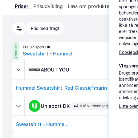
eller unik
Priser
Prisudvikling
Læs om produktet
Specifika
sporingst
behandler
deaktiver
ikke så r
Pris med fragt
eller træ
websiden. 
oplysninge
ANNONCE
Fra Unisport DK
Cookiepoli
Sweatshirt - Hummel.
Vi og vor
ABOUT YOU
Bruge præ
identifik
annonceri
Hummel Sweatshirt 'Red Classic' marin
annonceri
udvikling 
Unisport DK
4.1
(18 vurderinger)
Liste over
Sweatshirt - Hummel.
Annonce