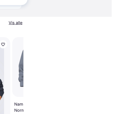
 alle priser
Vis alle
Name It Regular Fit
Sweatshirt Bima Lilac
Marble
Name It Normal Pasform
Normal Sweatshirt - NEW