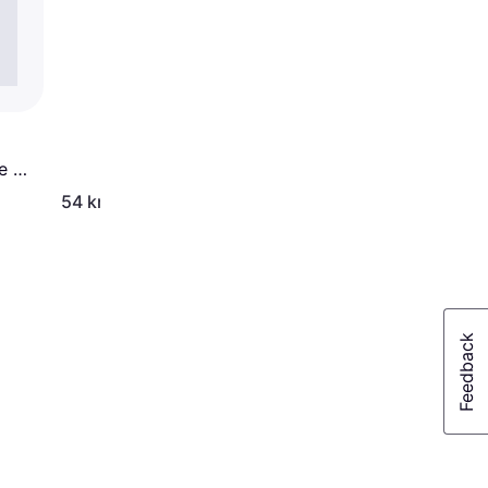
 Fit
54 kr.
115 kr.