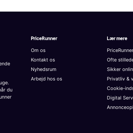
PriceRunner
Lær mere
Om os
PriceRunne
Kontakt os
Ofte stille
gende
Nyhedsrum
Sikker onli
Arbejd hos os
Privatliv & 
uge.
Cookie-inds
når du
unner
Digital Ser
Annonceopl