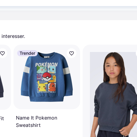
nde i denne kategori.
Vis
 interesser.
Trender
Name It Pokemon
it
Sweatshirt