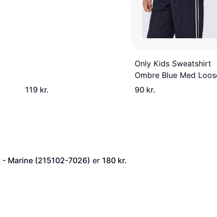
Only Kids Sweatshirt
Ombre Blue Med Loose
- Ombre Blue
119 kr.
90 kr.
 - Marine (215102-7026)
 er 
180 kr.