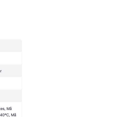
r
es, Må 
 40ºC, Må 