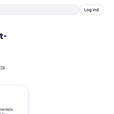
Log ind
Annonce
Annonce
- 
rts
wserdata