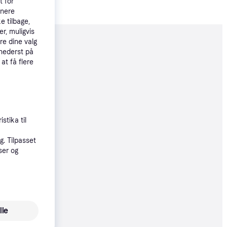
t for
tnere
e tilbage,
r, muligvis
re dine valg
moveret
 nederst på
 at få flere
50 kr.
 83 kr./md.
stika til
80 kr.
. Tilpasset
60 kr./md.
ser og
0 kr.
83 kr./md.
lle