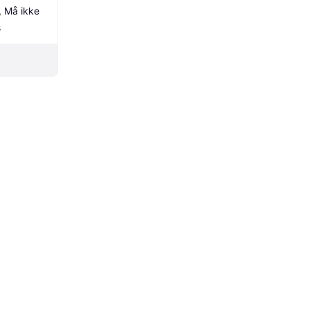
, Må ikke 
s