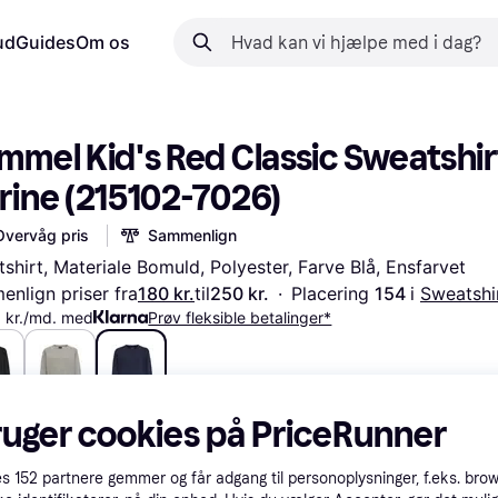
ud
Guides
Om os
mel Kid's Red Classic Sweatshirt 
rine (215102-7026)
Overvåg pris
Sammenlign
shirt, Materiale Bomuld, Polyester, Farve Blå, Ensfarvet
nlign priser fra
180 kr.
til
250 kr.
·
Placering 
154 
i 
Sweatshi
 kr./md. med
Prøv fleksible betalinger*
r.
149 kr.
180 kr.
ruger cookies på PriceRunner
es
152
partnere gemmer og får adgang til personoplysninger, f.eks. bro