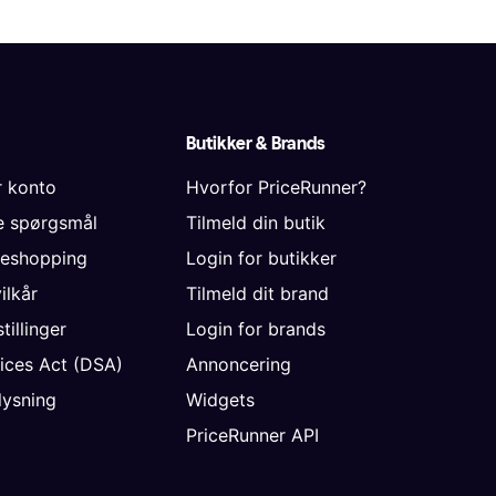
Butikker & Brands
r konto
Hvorfor PriceRunner?
de spørgsmål
Tilmeld din butik
neshopping
Login for butikker
vilkår
Tilmeld dit brand
tillinger
Login for brands
vices Act (DSA)
Annoncering
ysning
Widgets
PriceRunner API