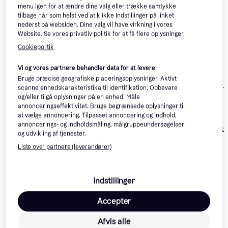
menu igen for at ændre dine valg eller trække samtykke
Trender
tilbage når som helst ved at klikke Indstillinger på linket
nederst på websiden. Dine valg vil have virkning i vores
Website. Se vores privatliv politik for at få flere oplysninger.
Cookiepolitik
Vi og vores partnere behandler data for at levere
PNY CS900
Samsung 870
4.8
Bruge præcise geografiske placeringsoplysninger. Aktivt
SSD7CS900-
EVO Series MZ-
scanne enhedskarakteristika til identifikation. Opbevare
PNY CS900
4.5
500-RB 500G
77E250B 250GB
og/eller tilgå oplysninger på en enhed. Måle
Series 2.5 SATA
annonceringseffektivitet. Bruge begrænsede oplysninger til
III 1TB
986 kr.
911 kr.
at vælge annoncering. Tilpasset annoncering og indhold,
664 kr.
Eller 3 betalinger af
Eller 3 betalinger af
annoncerings- og indholdsmåling, målgruppeundersøgelser
329 kr.
304 kr.
Eller 3 betalinger 
og udvikling af tjenester.
Liste over partnere (leverandører)
Læs om produktet
Laveste pris for 
Silicon Power Power Ace A55 2TB
 er 
Indstillinger
1.517 kr.
 Det er den bedste pris lige nu blandt 
6
Accepter
butikker.
Den her eksterne SSD harddisk fra Silicon Power er en
Afvis alle