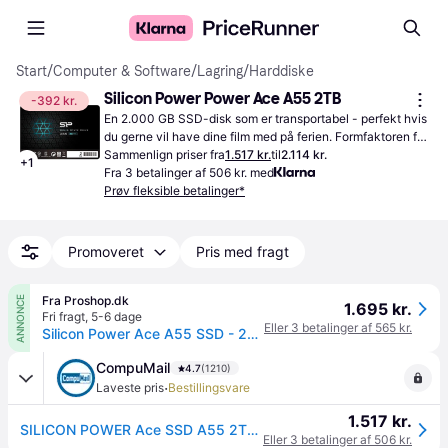
Start
/
Computer & Software
/
Lagring
/
Harddiske
Silicon Power Power Ace A55 2TB
-392 kr.
En 2.000 GB SSD-disk som er transportabel - perfekt hvis 
du gerne vil have dine film med på ferien. Formfaktoren for 
harddisken er 2.5".
Sammenlign priser fra
1.517 kr.
til
2.114 kr.
+
1
Fra 3 betalinger af 506 kr. med
Prøv fleksible betalinger*
Promoveret
Pris med fragt
Fra Proshop.dk
ANNONCE
1.695 kr.
Fri fragt
,
5-6 dage
Eller 3 betalinger af 565 kr.
Silicon Power Ace A55 SSD - 2TB - 2.5" - SATA-600
CompuMail
4.7
(1210)
·
Laveste pris
Bestillingsvare
1.517 kr.
SILICON POWER Ace SSD A55 2TB 2.5" SATA-600 --> På fjernlager, levevering hos dig 16-08-2026
Eller 3 betalinger af 506 kr.