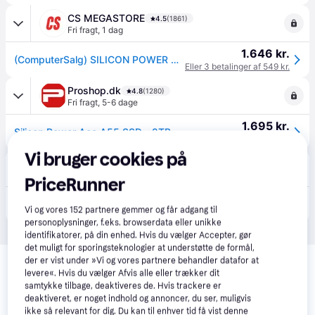
CS MEGASTORE
4.5
(1861)
Fri fragt
,
1 dag
1.646 kr.
(ComputerSalg) SILICON POWER Ace A55 2TB SATA III 6GB/s 2.5inch SSD 560/530 MB/s
Eller 3 betalinger af 549 kr.
Proshop.dk
4.8
(1280)
Fri fragt
,
5-6 dage
1.695 kr.
Silicon Power Ace A55 SSD - 2TB - 2.5" - SATA-600
Eller 3 betalinger af 565 kr.
Vi bruger cookies på
avXperten
4.8
(428)
Bestillingsvare
PriceRunner
1.775 kr.
Silicon Power A55 SSD - 2TB, 2.5" SATA3 560/530MB/s 7mm
Vi og vores
152
partnere gemmer og får adgang til
Eller 3 betalinger af 592 kr.
personoplysninger, f.eks. browserdata eller unikke
identifikatorer, på din enhed. Hvis du vælger Accepter, gør
det muligt for sporingsteknologier at understøtte de formål,
Relaterede produkter
der er vist under »Vi og vores partnere behandler datafor at
levere«. Hvis du vælger Afvis alle eller trækker dit
Se vores forslag til andre produkter, der matcher dine 
samtykke tilbage, deaktiveres de. Hvis trackere er
interesser.
Vis alle
deaktiveret, er noget indhold og annoncer, du ser, muligvis
ikke så relevant for dig. Du kan til enhver tid få vist denne