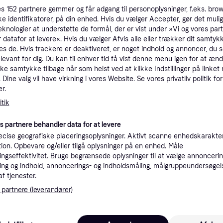
tioner
es
152
partnere gemmer og får adgang til personoplysninger, f.eks. bro
ke identifikatorer, på din enhed. Hvis du vælger Accepter, gør det mulig
eknologier at understøtte de formål, der er vist under »Vi og vores par
 datafor at levere«. Hvis du vælger Afvis alle eller trækker dit samtykk
Pro
es de. Hvis trackere er deaktiveret, er noget indhold og annoncer, du se
elevant for dig. Du kan til enhver tid få vist denne menu igen for at ænd
kke samtykke tilbage når som helst ved at klikke Indstillinger på linket
4.0
Dine valg vil have virkning i vores Website. Se vores privatliv politik for
Fri fragt
,
1-2 dage
(ComputerSalg) Seagate Game Drive for PS5 ZP2000GP3A2001 - SSD - 2 TB - intern - M.2 2280 - PCIe 4.0 x4 (NVMe) - integreret kølelegeme
Eller 1.
r.
tik
K
es partnere behandler data for at levere
2.92
cise geografiske placeringsoplysninger. Aktivt scanne enhedskarakteri
Seagate Game Drive SSD til PS5 2TB - M.2 2280 PCIe 4.0 x4 (NVMe 1.4)
·
Laveste pris
49 kr. fragt
,
2-4 dage
ation. Opbevare og/eller tilgå oplysninger på en enhed. Måle
Eller 9
ngseffektivitet. Bruge begrænsede oplysninger til at vælge annoncering
ng og indhold, annoncerings- og indholdsmåling, målgruppeundersøgel
K
af tjenester.
 partnere (leverandører)
4.08
(ComputerSalg) Seagate Game Drive for PS5 ZP2000GP3A2001 - SSD - 2 TB - intern - M.2 2280 - PCIe 4.0 x4 (NVMe) - integreret kølelegeme
Fri fragt
,
1-2 dage
Eller 1.3