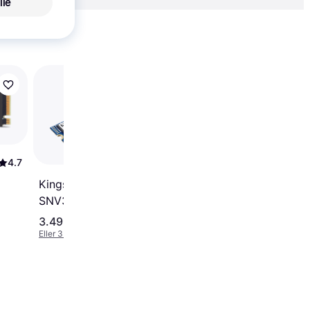
lle
Vis alle
50+
Kingston SNV3S/200
2TB
4.7
Kingston NV3
SNV3S/4000G 4TB
3.499 kr.
2.015 kr.
Eller 3 betalinger af 1.166 kr.
Eller 3 betalinger af 672 kr.