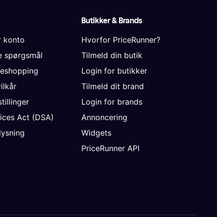
Butikker & Brands
r konto
Hvorfor PriceRunner?
de spørgsmål
Tilmeld din butik
neshopping
Login for butikker
vilkår
Tilmeld dit brand
tillinger
Login for brands
vices Act (DSA)
Annoncering
ysning
Widgets
PriceRunner API