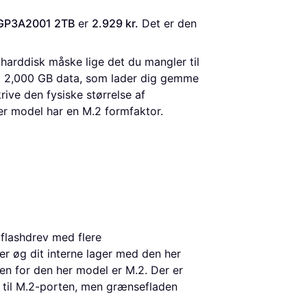
0GP3A2001 2TB
 er 
2.929 kr.
 Det er den 
 harddisk måske lige det du mangler til
 til 2,000 GB data, som lader dig gemme
rive den fysiske størrelse af
er model har en M.2 formfaktor.
 flashdrev med flere
er øg dit interne lager med den her
n for den her model er M.2. Der er
s til M.2-porten, men grænsefladen