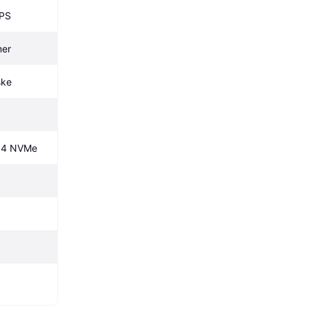
PS
mer
ske
x4 NVMe