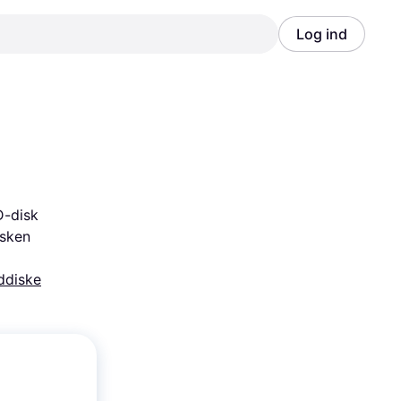
Log ind
Annonce
Annonce
-disk 
sken 
ddiske