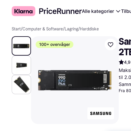
Alle kategorier
Tilb
Start
/
Computer & Software
/
Lagring
/
Harddiske
Sa
100+ overvåger
2T
4,9
Maksi
til 2
Samme
Fra 80