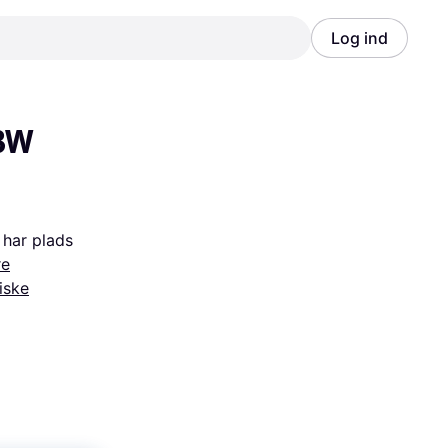
Log ind
Annonce
Annonce
BW 
har plads 
re
iske