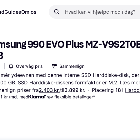
ud
Guides
Om os
msung 990 EVO Plus MZ-V9S2T0
B
Overvåg pris
Sammenlign
mér ydeevnen med denne interne SSD Harddiske-disk, der 
.000 GB. SSD Harddiske-diskens formfaktor er M.2.
Læs me
nlign priser fra
2.403 kr.
til
3.899 kr.
·
Placering 
18 
i 
Hardd
1 kr./md. med
Prøv fleksible betalinger*