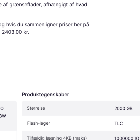
fte af grænseflader, afhængigt af hvad
og hvis du sammenligner priser her på
r 2403.00 kr.
Produktegenskaber
Størrelse
O 
2000 GB
BW 
Flash-lager
TLC
Tilfældig læsning 4KB (maks)
1000000 IO