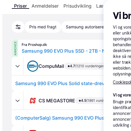
Priser
Anmeldelser
Prisudvikling
Læs om produk
Vi b
Pris med fragt
Samsung autoriseret
Vi og vor
eller unik
sporingst
ANNONCE
Fra Proshop.dk
behandler
Samsung 990 EVO Plus SSD - 2TB - M.2 2280 - P
deaktiver
ikke så r
eller træ
CompuMail
4.7
(1210 vurderinger)
websiden. 
oplysninge
Cookiepoli
Vi og vor
CS MEGASTORE
4.5
(1861 vurderinger)
Bruge præ
identifik
annonceri
annonceri
udvikling 