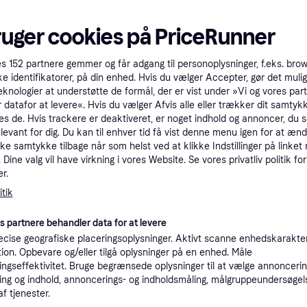
tet
Specifikationer
ruger cookies på PriceRunner
Pro
es
152
partnere gemmer og får adgang til personoplysninger, f.eks. bro
ke identifikatorer, på din enhed. Hvis du vælger Accepter, gør det mulig
eknologier at understøtte de formål, der er vist under »Vi og vores par
2.4
 datafor at levere«. Hvis du vælger Afvis alle eller trækker dit samtykk
Fri fragt
,
3-4 dage
CIe 4.0
es de. Hvis trackere er deaktiveret, er noget indhold og annoncer, du se
Eller 8
elevant for dig. Du kan til enhver tid få vist denne menu igen for at ænd
kke samtykke tilbage når som helst ved at klikke Indstillinger på linket
K
Dine valg vil have virkning i vores Website. Se vores privatliv politik for
r.
2.40
tik
Samsung 990 EVO Plus Solid state-drev MZ-V9S2T0 2TB M.2 PCI Express 4.0 x4 (NVMe) PCI Express 5.0 x2 (NVMe) --> På fjernlager, levevering hos dig 15-08-2026
·
Laveste pris
Bestillingsvare
Eller 8
es partnere behandler data for at levere
Samsung autoriseret
K
cise geografiske placeringsoplysninger. Aktivt scanne enhedskarakteri
ation. Opbevare og/eller tilgå oplysninger på en enhed. Måle
ngseffektivitet. Bruge begrænsede oplysninger til at vælge annoncering
2.41
(ComputerSalg) Samsung 990 EVO Plus MZ-V9S2T0 - SSD - krypteret - 2 TB - intern - M.2 2280 - PCIe 5.0 x2 (NVMe) - 256-bit AES - TCG Opal Encryption 2.0
Fri fragt
,
4-5 dage
ng og indhold, annoncerings- og indholdsmåling, målgruppeundersøgel
Eller 8
af tjenester.