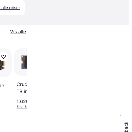
 alle priser
Vis alle
50+
Samsung 990 Pro
MZ-V9P4T0CW/GW
4.7
Crucial T500 SSD 1
4TB
de
TB intern PCIe 4.0
NVMe
1.620 kr.
4.875 kr.
Eller 3 betalinger af 540 kr.
Eller 3 betalinger af 1.625 kr.