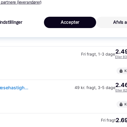
 partnere (leverandører)
Samsung autoriseret
K
2.4
 4.0
Fri fragt
,
3-4 dage
Indstillinger
Accepter
Afvis a
Eller 8
2.49
Fri fragt
,
1-3 dage
Eller 8
K
2.46
Samsung 990 EVO Plus SSD - PCIe 4.0 x4, NVMe, Læsehastighed: 7250 MB/s - 2TB
49 kr. fragt
,
3-5 dage
Eller 8
K
2.69
Fri fragt