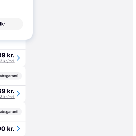
øbsgaranti
17 kr.
lle
06 kr./md.
9 kr.
33 kr./md.
øbsgaranti
9 kr.
23 kr./md.
øbsgaranti
0 kr.