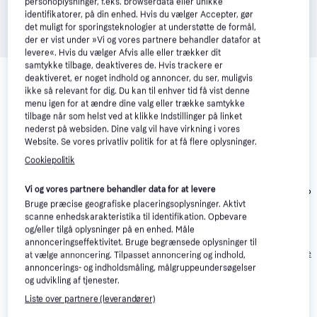
personoplysninger, f.eks. browserdata eller unikke
identifikatorer, på din enhed. Hvis du vælger Accepter, gør
det muligt for sporingsteknologier at understøtte de formål,
der er vist under »Vi og vores partnere behandler datafor at
levere«. Hvis du vælger Afvis alle eller trækker dit
Relaterede produkter
samtykke tilbage, deaktiveres de. Hvis trackere er
deaktiveret, er noget indhold og annoncer, du ser, muligvis
Se vores forslag til andre produkter, der matcher dine 
ikke så relevant for dig. Du kan til enhver tid få vist denne
menu igen for at ændre dine valg eller trække samtykke
interesser.
Vis alle
tilbage når som helst ved at klikke Indstillinger på linket
nederst på websiden. Dine valg vil have virkning i vores
Website. Se vores privatliv politik for at få flere oplysninger.
Cookiepolitik
Vi og vores partnere behandler data for at levere
Panasonic DP
Panasonic DMP-
Bruge præcise geografiske placeringsoplysninger. Aktivt
Panasonic DMP-
3.4
BDT168
scanne enhedskarakteristika til identifikation. Opbevare
BDT167
og/eller tilgå oplysninger på en enhed. Måle
732 kr.
706 kr.
3.580 kr.
annonceringseffektivitet. Bruge begrænsede oplysninger til
Eller 3 betalinger af
Eller 3 betalinger af
Eller 3 betalinger 
at vælge annoncering. Tilpasset annoncering og indhold,
244 kr.
235 kr.
1.193 kr.
annoncerings- og indholdsmåling, målgruppeundersøgelser
og udvikling af tjenester.
Liste over partnere (leverandører)
Anmeldelser