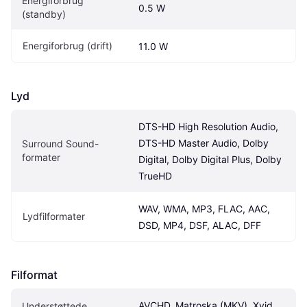
Energiforbrug 
0.5 W
(standby)
Energiforbrug (drift)
11.0 W
Lyd
DTS-HD High Resolution Audio, 
DTS-HD Master Audio, Dolby 
Surround Sound-
formater
Digital, Dolby Digital Plus, Dolby 
TrueHD
WAV, WMA, MP3, FLAC, AAC, 
Lydfilformater
DSD, MP4, DSF, ALAC, DFF
Filformat
AVCHD, Matroska (MKV), Xvid, 
Understøttede 