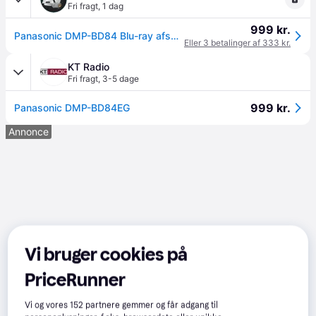
Fri fragt
,
1 dag
999 kr.
Panasonic DMP-BD84 Blu-ray afspiller | PRIS-MATCH
Eller 3 betalinger af 333 kr.
KT Radio
Fri fragt
,
3-5 dage
999 kr.
Panasonic DMP-BD84EG
Annonce
Vi bruger cookies på
PriceRunner
Vi og vores
152
partnere gemmer og får adgang til