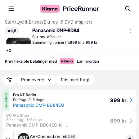
Start
/
Lyd & Billede
/
Blu-ray- & DVD-afspillere
Panasonic DMP-BD84
4,6
Blu-ray-afspiller
Sammenlign priser fra
899 kr.
til
999 kr.
+
3
Prøv fleksible betalinger med
Lær hvordan
Promoveret
Pris med fragt
Fra KT Radio
ANNONCE
999 kr.
Fri fragt
,
3-5 dage
Panasonic DMP-BD84EG
CC Pro Shop
59 kr. fragt
,
1-2 dage
899 kr.
Panasonic DMP-BD84EG-K - Blu-ray afspillere
AV-Connection
5.0
(16)