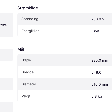
Strømkilde
Spænding
230.0 V
+28W 
Energikilde
Elnet
Mål
Højde
285.0 mm
Bredde
548.0 mm
Diameter
510.0 mm
Vægt
5.8 kg