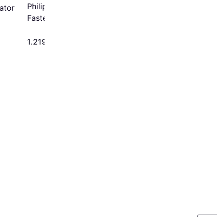
Philips Loftslampe Med
lator
Faste Vinger 52 35W
1.219 kr.
1.149 kr.