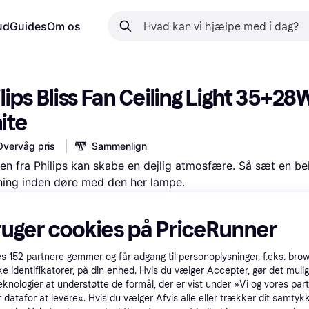
ud
Guides
Om os
lips Bliss Fan Ceiling Light 35+28W
ite
Overvåg pris
Sammenlign
n fra Philips kan skabe en dejlig atmosfære. Så sæt en beh
ing inden døre med den her lampe.
likket
ikke på lager
·
Placering 
577 
i 
Loftventilatorer
fleksible betalinger med
Lær hvordan
ruger cookies på PriceRunner
es
152
partnere gemmer og får adgang til personoplysninger, f.eks. bro
ke identifikatorer, på din enhed. Hvis du vælger Accepter, gør det mulig
kr.
2.009 kr.
eknologier at understøtte de formål, der er vist under »Vi og vores par
 datafor at levere«. Hvis du vælger Afvis alle eller trækker dit samtykk