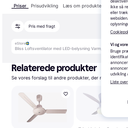
deaktiver
Priser
Prisudvikling
Læs om produktet
Specifika
ikke så r
eller træ
websiden. 
oplysninge
Pris med fragt
Cookiepoli
eStore
Vi og vor
Bliss Loftsventilator med LED-belysning Varm/kølig hvid 45
Bruge præ
Annonce
identifik
annonceri
Relaterede produkter
annonceri
udvikling 
Se vores forslag til andre produkter, der matcher dine
Liste over