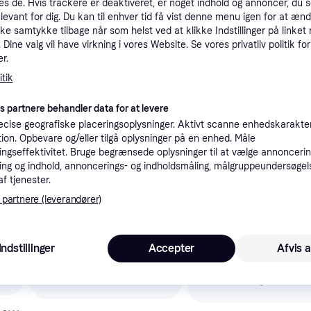
es de. Hvis trackere er deaktiveret, er noget indhold og annoncer, du se
tioner
elevant for dig. Du kan til enhver tid få vist denne menu igen for at ænd
kke samtykke tilbage når som helst ved at klikke Indstillinger på linket
Dine valg vil have virkning i vores Website. Se vores privatliv politik for
r.
Pro
tik
es partnere behandler data for at levere
2.0
Ikke på lager
00 lm
cise geografiske placeringsoplysninger. Aktivt scanne enhedskarakteri
ation. Opbevare og/eller tilgå oplysninger på en enhed. Måle
ngseffektivitet. Bruge begrænsede oplysninger til at vælge annoncering
ng og indhold, annoncerings- og indholdsmåling, målgruppeundersøgel
af tjenester.
 interesser.
 partnere (leverandører)
Indstillinger
Accepter
Afvis a