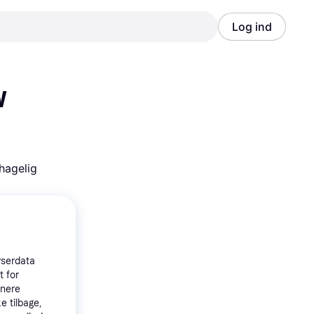
Log ind
Annonce
Annonce
 
agelig 
wserdata
t for
tnere
e tilbage,