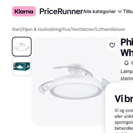
Alle kategorier
Tilb
Start
/
Hjem & Husholdning
/
Hus
/
Ventilatorer
/
Loftventilatorer
Phi
Wh
Lampe
stemn
I øjeb
Prøv 
Vi b
Vi og vor
eller unik
1.534 
sporingst
behandler