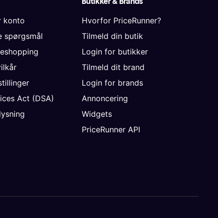
Butikker & Brands
r konto
Hvorfor PriceRunner?
de spørgsmål
Tilmeld din butik
neshopping
Login for butikker
vilkår
Tilmeld dit brand
tillinger
Login for brands
vices Act (DSA)
Annoncering
ysning
Widgets
PriceRunner API