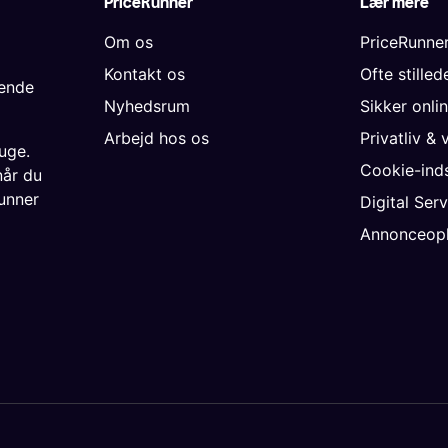
PriceRunner
Lær mere
Om os
PriceRunne
Kontakt os
Ofte stille
gende
Nyhedsrum
Sikker onli
Arbejd hos os
Privatliv & 
uge.
Cookie-inds
når du
unner
Digital Ser
Annonceopl