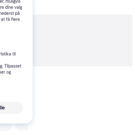
r, muligvis
re dine valg
 nederst på
 at få flere
moveret
09 kr.
stika til
. Tilpasset
ser og
Vis alle
lle
Philips Loftslampe M
Faste Vinger 42 30W