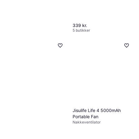
339 kr.
5 butikker
Canvac CPF6420S Ventilator
Med Timer
Søjleventilator, Oscillerende,
Jisulife Life 4 5000mAh
999 kr.
Fjernbetjening
Portable Fan
1 butik
Nakkeventilator