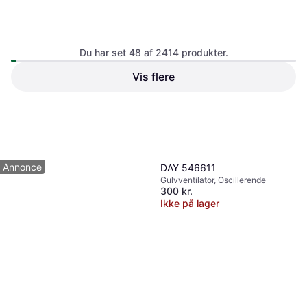
Du har set 48 af 2414 produkter.
Vis flere
3.083 kr.
9+ butikker
1
2
3
...
27
...
51
Annonce
DAY 546611
Gulvventilator, Oscillerende
300 kr.
Ikke på lager