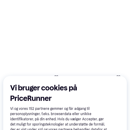
Philips 5000 Series
4.6
Tårnventilator Sort
Tårnventilatorer, Keramisk,
849 kr.
Fjernbetjening, Touch-knapper,
Timer, Oscillerende, Stille (28 dB)
Ikke på lager
Vi bruger cookies på
PriceRunner
Vi og vores
152
partnere gemmer og får adgang til
personoplysninger, f.eks. browserdata eller unikke
identifikatorer, på din enhed. Hvis du vælger Accepter, gør
det muligt for sporingsteknologier at understøtte de formål,
der er vist under »Vi og vores partnere behandler datafor at