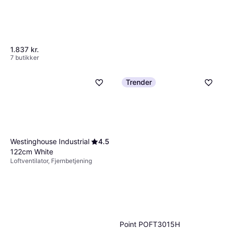
1.837 kr.
7 butikker
Trender
Westinghouse Industrial
4.5
Point 42 DC PODCTF42
122cm White
Tårnventilator
Loftventilator, Fjernbetjening
Tårnventilatorer
1.199 kr.
2 butikker
Point POFT3015H