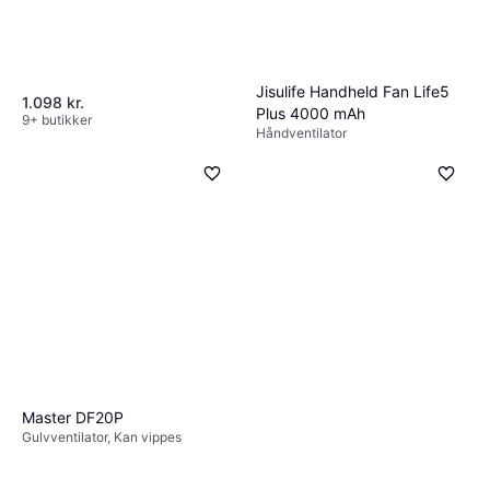
Jisulife Handheld Fan Life5
1.098 kr.
Plus 4000 mAh
9+ butikker
Håndventilator
159 kr.
Eller 3 betalinger af 53 kr.
4 butikker
Master DF20P
Gulvventilator, Kan vippes