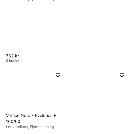
762 kr.
8 butikker
Westinghouse Standing Fan
Silver Stream 3-in-1
Gulvventilator
1.268 kr.
8 butikker
Vortice Nordik Evolution R
160/60
Loftventilator, Fjernbetjening