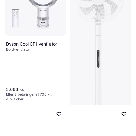
Dyson Cool CF1 Ventilator
Bordventilator
Dyson AM07
4.5
White/Silver
Søjleventilator, Oscillerende,
2.568 kr.
Timer, Fjernbetjening
2.099 kr.
Eller 3 betalinger af 856 kr.
9+ butikker
Eller 3 betalinger af 700 kr.
4 butikker