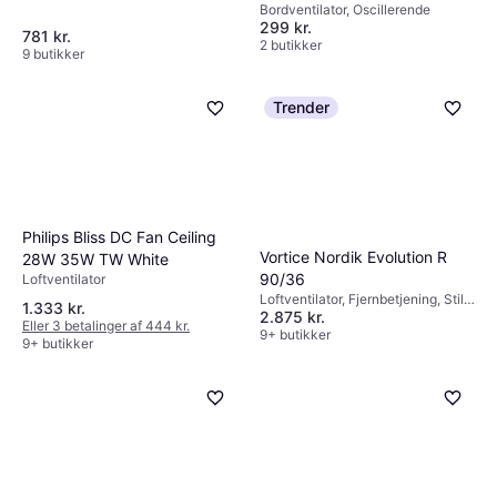
Bordventilator, Oscillerende
299 kr.
781 kr.
2 butikker
9 butikker
Trender
Philips Bliss DC Fan Ceiling
Vortice Nordik Evolution R
28W 35W TW White
90/36
Loftventilator
Loftventilator, Fjernbetjening, Stille
1.333 kr.
2.875 kr.
(46 dB)
Eller 3 betalinger af 444 kr.
9+ butikker
9+ butikker