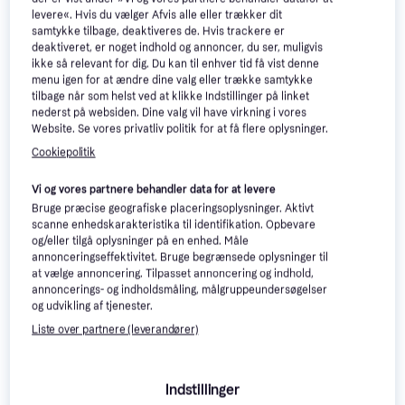
levere«. Hvis du vælger Afvis alle eller trækker dit
Xiaomi Smart Desktop Air
samtykke tilbage, deaktiveres de. Hvis trackere er
Circulation Fan
deaktiveret, er noget indhold og annoncer, du ser, muligvis
ikke så relevant for dig. Du kan til enhver tid få vist denne
Bordventilator
menu igen for at ændre dine valg eller trække samtykke
tilbage når som helst ved at klikke Indstillinger på linket
nederst på websiden. Dine valg vil have virkning i vores
Website. Se vores privatliv politik for at få flere oplysninger.
Cookiepolitik
565 kr.
Eller 3 betalinger af 188 kr.
Vi og vores partnere behandler data for at levere
9+ butikker
Bruge præcise geografiske placeringsoplysninger. Aktivt
scanne enhedskarakteristika til identifikation. Opbevare
og/eller tilgå oplysninger på en enhed. Måle
annonceringseffektivitet. Bruge begrænsede oplysninger til
at vælge annoncering. Tilpasset annoncering og indhold,
Dyson Hot Cool HF1 Bladløs
annoncerings- og indholdsmåling, målgruppeundersøgelser
og udvikling af tjenester.
Ventilator Keramisk 70°
Tårnventilatorer
Liste over partnere (leverandører)
3.199 kr.
Eller 3 betalinger af 1.066 kr.
6 butikker
Indstillinger