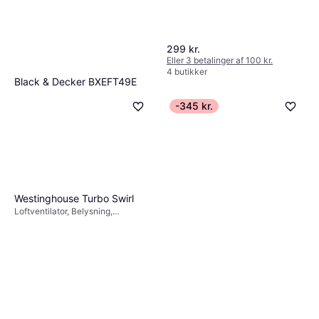
299 kr.
Eller 3 betalinger af 100 kr.
4 butikker
Black & Decker BXEFT49E
White
-345 kr.
Søjleventilator, Oscillerende,
889 kr.
Touch-knapper, Fjernbetjening,
Timer
2 butikker
Westinghouse Turbo Swirl
Loftventilator, Belysning,
Fjernbetjening