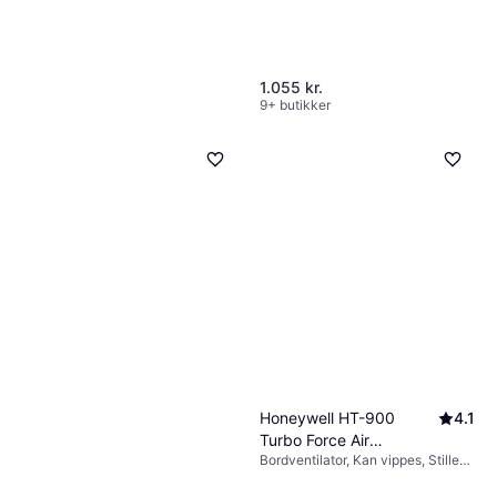
1.055 kr.
9+ butikker
Point 28 AC Poactf28
Tårnventilator Sort
Tårnventilatorer
399 kr.
2 butikker
Honeywell HT-900
4.1
Turbo Force Air
Bordventilator, Kan vippes, Stille
Circulator Fan Black
(39 dB)