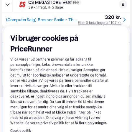
CS MEGASTORE
4.5
(1864)
39 kr. fragt
,
4-5 dage
320 kr.
(ComputerSalg) Bresser Smile - Thermo-hygro-CO2 måler - digital - hvid
Eller 3 betalinger af 107 kr.
avXperten
4.8
(423)
Vi bruger cookies på
49 kr. fragt
,
1 dag
PriceRunner
385 kr.
Bresser Luftkvalitetsmåler - Temperatur, Luftfugtighed, CO2 - Hvid
Eller 3 betalinger af 128 kr.
Vi og vores
152
partnere gemmer og får adgang til
Ultrashop
personoplysninger, f.eks. browserdata eller unikke
39 kr. fragt
,
1-2 dage
identifikatorer, på din enhed. Hvis du vælger Accepter, gør
det muligt for sporingsteknologier at understøtte de formål,
399 kr.
Bresser Smile Thermo-hygro-CO2 måler Indendørs Hvid.
der er vist under »Vi og vores partnere behandler datafor at
levere«. Hvis du vælger Afvis alle eller trækker dit
samtykke tilbage, deaktiveres de. Hvis trackere er
deaktiveret, er noget indhold og annoncer, du ser, muligvis
Relaterede produkter
ikke så relevant for dig. Du kan til enhver tid få vist denne
menu igen for at ændre dine valg eller trække samtykke
Se vores forslag til andre produkter, der matcher dine 
tilbage når som helst ved at klikke Indstillinger på linket
interesser.
Vis alle
nederst på websiden. Dine valg vil have virkning i vores
Website. Se vores privatliv politik for at få flere oplysninger.
Cookiepolitik