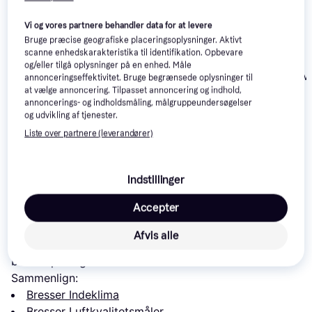
Vi og vores partnere behandler data for at levere
Bruge præcise geografiske placeringsoplysninger. Aktivt
scanne enhedskarakteristika til identifikation. Opbevare
og/eller tilgå oplysninger på en enhed. Måle
Airthings View
annonceringseffektivitet. Bruge begrænsede oplysninger til
at vælge annoncering. Tilpasset annoncering og indhold,
annoncerings- og indholdsmåling, målgruppeundersøgelser
og udvikling af tjenester.
SwitchBot Meter
Netatmo Smart AC
Liste over partnere (leverandører)
Controller 2-pack
875 kr.
111 kr.
1.199 kr.
Eller 3 betalinger af 292 kr.
Eller 3 betalinger af 37 kr.
Indstillinger
Accepter
Læs om produktet
Afvis alle
Laveste pris for 
Bresser COÂ²
 er 
289 kr.
 Det er den 
bedste pris lige nu blandt 
5
 butikker.
Sammenlign:
Bresser Indeklima
Bresser Luftkvalitetsmåler