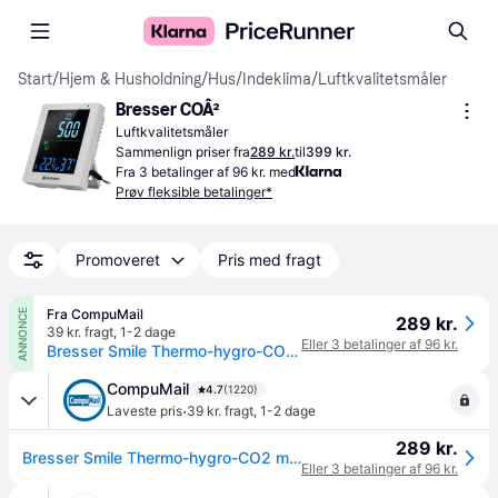
Start
/
Hjem & Husholdning
/
Hus
/
Indeklima
/
Luftkvalitetsmåler
Bresser COÂ²
Luftkvalitetsmåler
Sammenlign priser fra
289 kr.
til
399 kr.
Fra 3 betalinger af 96 kr. med
Prøv fleksible betalinger*
Promoveret
Pris med fragt
Fra CompuMail
ANNONCE
289 kr.
39 kr. fragt
,
1-2 dage
Eller 3 betalinger af 96 kr.
Bresser Smile Thermo-hygro-CO2 måler Indendørs Hvid --> På lager, levering hos dig 11-08-2026
CompuMail
4.7
(1220)
·
Laveste pris
39 kr. fragt
,
1-2 dage
289 kr.
Bresser Smile Thermo-hygro-CO2 måler Indendørs Hvid --> På lager, levering hos dig 11-08-2026
Eller 3 betalinger af 96 kr.