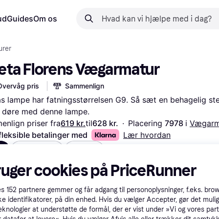
ud
Guides
Om os
rer
eta Florens Vægarmatur
Overvåg pris
Sammenlign
s lampe har fatningsstørrelsen G9. Så sæt en behagelig st
 døre med denne lampe.
nlign priser fra
619 kr.
til
628 kr.
·
Placering 
7978 
i 
Vægarm
fleksible betalinger med
Lær hvordan
e
Messing
Sort
ruger cookies på PriceRunner
es
152
partnere gemmer og får adgang til personoplysninger, f.eks. bro
ke identifikatorer, på din enhed. Hvis du vælger Accepter, gør det mulig
eknologier at understøtte de formål, der er vist under »Vi og vores par