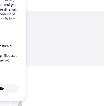
e tilbage,
r, muligvis
re dine valg
 nederst på
 at få flere
moveret
stika til
19 kr.
. Tilpasset
ser og
Vis alle
lle
Markslöjd Menton