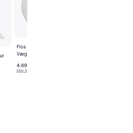
Vægarmatur ∅ 14cm
Flos Button HL
Vægarmatur ∅ 47cm
ur
4.698 kr.
368 kr.
Eller 3 betalinger af 1.566 kr.
Eller 3 betalinger af 123 kr.