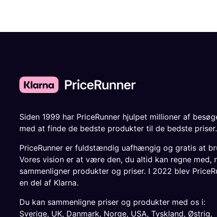
Siden 1999 har PriceRunner hjulpet millioner af besø
med at finde de bedste produkter til de bedste priser.
PriceRunner er fuldstændig uafhængig og gratis at br
Vores vision er at være den, du altid kan regne med, 
sammenligner produkter og priser. I 2022 blev PriceR
en del af Klarna.
Du kan sammenligne priser og produkter med os i:
Sverige
,
UK
,
Danmark
,
Norge
,
USA
,
Tyskland
,
Østrig
,