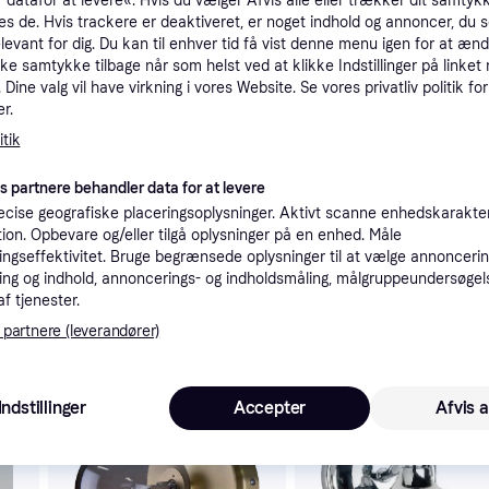
 datafor at levere«. Hvis du vælger Afvis alle eller trækker dit samtykk
tioner
es de. Hvis trackere er deaktiveret, er noget indhold og annoncer, du se
elevant for dig. Du kan til enhver tid få vist denne menu igen for at ænd
kke samtykke tilbage når som helst ved at klikke Indstillinger på linket
Dine valg vil have virkning i vores Website. Se vores privatliv politik for
Pro
r.
tik
es partnere behandler data for at levere
cise geografiske placeringsoplysninger. Aktivt scanne enhedskarakteri
ation. Opbevare og/eller tilgå oplysninger på en enhed. Måle
6
99 kr. fragt
,
4-8 dage
ngseffektivitet. Bruge begrænsede oplysninger til at vælge annoncering
ng og indhold, annoncerings- og indholdsmåling, målgruppeundersøgel
af tjenester.
 partnere (leverandører)
 interesser.
Indstillinger
Accepter
Afvis a