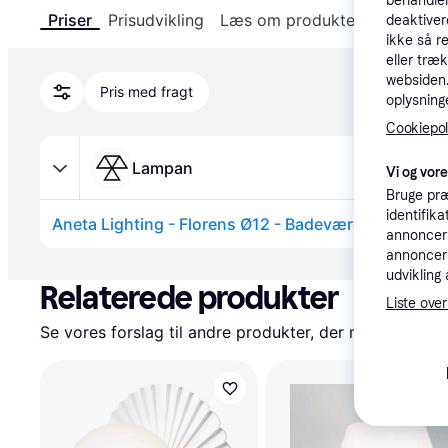
behandler
Priser
Prisudvikling
Læs om produktet
Specifika
deaktiver
ikke så r
eller træ
websiden. 
Pris med fragt
oplysninge
Cookiepoli
Lampan
Vi og vor
Bruge præ
identifik
Aneta Lighting - Florens Ø12 - Badeværelseslampe.
annonceri
annonceri
Annonce
udvikling 
Relaterede produkter
Liste over
Se vores forslag til andre produkter, der matcher dine