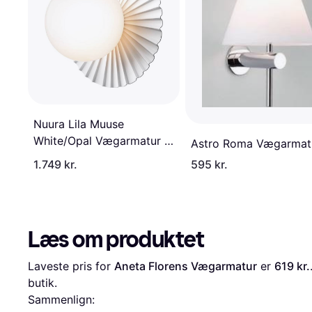
Nuura Lila Muuse
White/Opal Vægarmatur ∅
Astro Roma Vægarmat
12cm
1.749 kr.
595 kr.
Læs om produktet
Laveste pris for 
Aneta Florens Vægarmatur
 er 
619 kr.
butik.
Sammenlign: