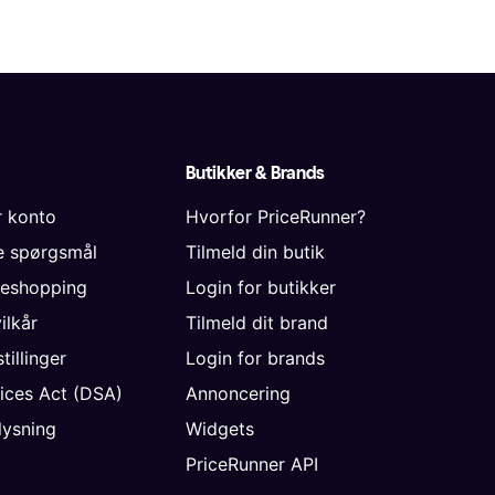
Butikker & Brands
r konto
Hvorfor PriceRunner?
de spørgsmål
Tilmeld din butik
neshopping
Login for butikker
vilkår
Tilmeld dit brand
tillinger
Login for brands
vices Act (DSA)
Annoncering
ysning
Widgets
PriceRunner API