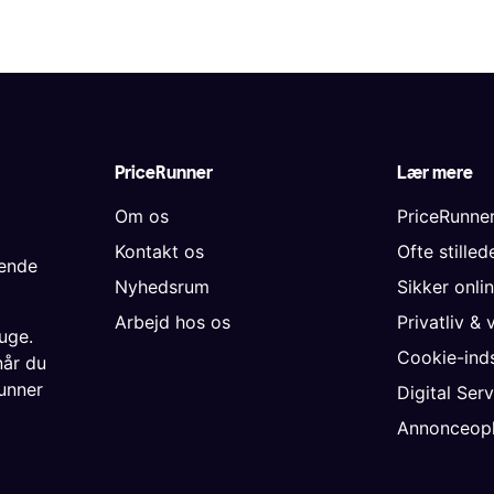
PriceRunner
Lær mere
Om os
PriceRunne
Kontakt os
Ofte stille
gende
Nyhedsrum
Sikker onli
Arbejd hos os
Privatliv & 
uge.
Cookie-inds
når du
unner
Digital Ser
Annonceopl