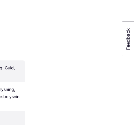
, Guld, 
ysning, 
sbelysnin