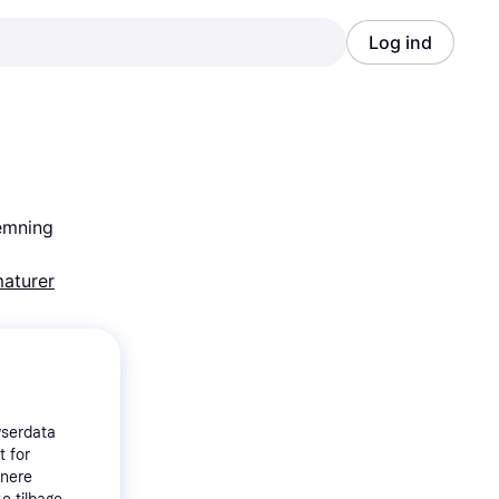
Log ind
Annonce
Annonce
emning 
aturer
wserdata
t for
tnere