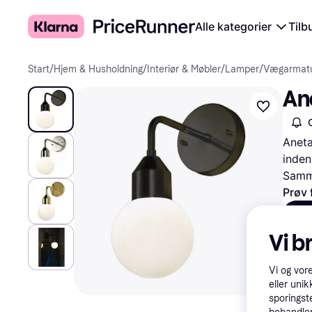
Alle kategorier
Tilb
Start
/
Hjem & Husholdning
/
Interiør & Møbler
/
Lamper
/
Vægarmatu
An
Aneta
inden
Samme
Prøv 
All
Vi b
Vi og vor
eller unik
sporingst