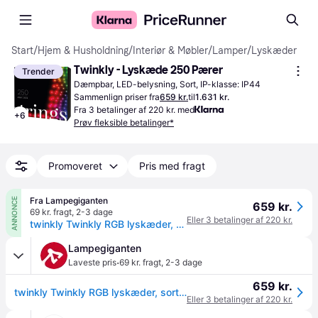
Start
/
Hjem & Husholdning
/
Interiør & Møbler
/
Lamper
/
Lyskæder
Twinkly - Lyskæde 250 Pærer
Trender
Dæmpbar, LED-belysning, Sort, IP-klasse: IP44
Sammenlign priser fra
659 kr.
til
1.631 kr.
Fra 3 betalinger af 220 kr. med
+
6
Prøv fleksible betalinger*
Promoveret
Pris med fragt
Fra Lampegiganten
ANNONCE
659 kr.
69 kr. fragt
,
2-3 dage
Eller 3 betalinger af 220 kr.
twinkly Twinkly RGB lyskæder, sort, 250 lys 20m Twinkly, dæmpbar, Sort, Plast
Lampegiganten
·
Laveste pris
69 kr. fragt
,
2-3 dage
659 kr.
twinkly Twinkly RGB lyskæder, sort, 250 lys 20m Twinkly, dæmpbar, Sort, Plast
Eller 3 betalinger af 220 kr.