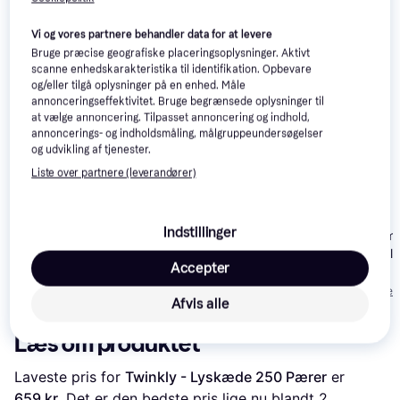
Relaterede produkter
Vi og vores partnere behandler data for at levere
Se vores forslag til andre produkter, der matcher dine 
Bruge præcise geografiske placeringsoplysninger. Aktivt
interesser.
Vis alle
scanne enhedskarakteristika til identifikation. Opbevare
og/eller tilgå oplysninger på en enhed. Måle
annonceringseffektivitet. Bruge begrænsede oplysninger til
100+
at vælge annoncering. Tilpasset annoncering og indhold,
annoncerings- og indholdsmåling, målgruppeundersøgelser
og udvikling af tjenester.
Liste over partnere (leverandører)
Philips Hue Festavia
Konstsmide 2378
Lyskæde 250 Pærer
Indstillinger
Lyskæde 10 Pærer
Lite Bulb Mom
Smart Oval Gl
1.220 kr.
Accepter
Lyskæde 50 P
405 kr.
Eller 3 betalinger af
306 kr.
407 kr.
Eller 3 betalinger 
Afvis alle
Læs om produktet
Laveste pris for 
Twinkly - Lyskæde 250 Pærer
 er 
659 kr.
 Det er den bedste pris lige nu blandt 
2