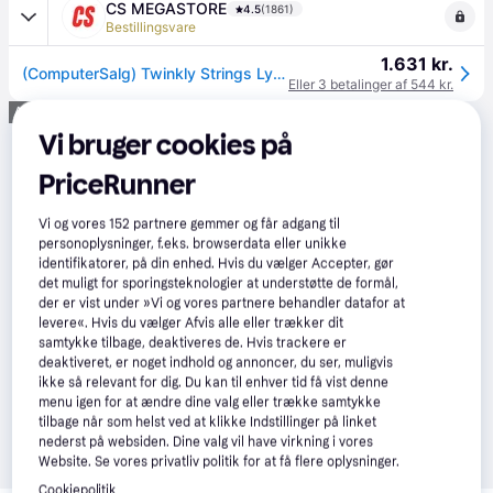
CS MEGASTORE
4.5
(1861)
Bestillingsvare
1.631 kr.
(ComputerSalg) Twinkly Strings Lyskæde 250 Multicolor RGB - 20 meter - 250 LEDer
Eller 3 betalinger af 544 kr.
Annonce
Vi bruger cookies på
PriceRunner
Vi og vores
152
partnere gemmer og får adgang til
personoplysninger, f.eks. browserdata eller unikke
identifikatorer, på din enhed. Hvis du vælger Accepter, gør
det muligt for sporingsteknologier at understøtte de formål,
der er vist under »Vi og vores partnere behandler datafor at
levere«. Hvis du vælger Afvis alle eller trækker dit
samtykke tilbage, deaktiveres de. Hvis trackere er
deaktiveret, er noget indhold og annoncer, du ser, muligvis
ikke så relevant for dig. Du kan til enhver tid få vist denne
menu igen for at ændre dine valg eller trække samtykke
tilbage når som helst ved at klikke Indstillinger på linket
nederst på websiden. Dine valg vil have virkning i vores
Website. Se vores privatliv politik for at få flere oplysninger.
Cookiepolitik