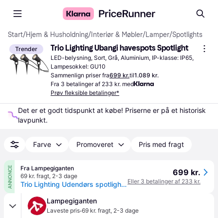
Start
/
Hjem & Husholdning
/
Interiør & Møbler
/
Lamper
/
Spotlights
Trio Lighting Ubangi havespots Spotlight
Trender
LED-belysning, Sort, Grå, Aluminium, IP-klasse: IP65, 
Lampesokkel: GU10
Sammenlign priser fra
699 kr.
til
1.089 kr.
Fra 3 betalinger af 233 kr. med
Prøv fleksible betalinger*
Det er et godt tidspunkt at købe! Priserne er på et historisk 
lavpunkt.
Farve
Promoveret
Pris med fragt
Fra Lampegiganten
ANNONCE
699 kr.
69 kr. fragt
,
2-3 dage
Eller 3 betalinger af 233 kr.
Trio Lighting Udendørs spotlight Ubangi med jordspyd i sæt 3 stk, Sort, Aluminium
Lampegiganten
·
Laveste pris
69 kr. fragt
,
2-3 dage