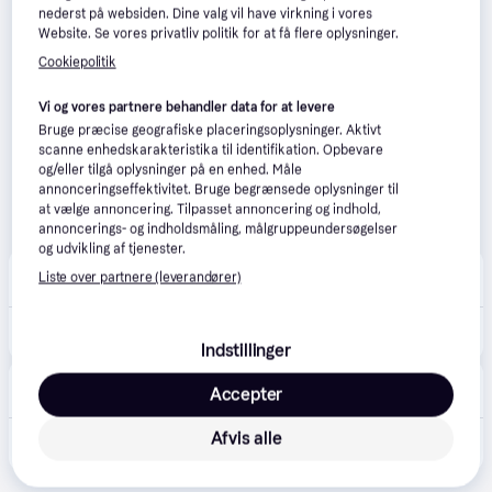
nederst på websiden. Dine valg vil have virkning i vores
Website. Se vores privatliv politik for at få flere oplysninger.
Cookiepolitik
Vi og vores partnere behandler data for at levere
Bruge præcise geografiske placeringsoplysninger. Aktivt
scanne enhedskarakteristika til identifikation. Opbevare
og/eller tilgå oplysninger på en enhed. Måle
annonceringseffektivitet. Bruge begrænsede oplysninger til
at vælge annoncering. Tilpasset annoncering og indhold,
annoncerings- og indholdsmåling, målgruppeundersøgelser
og udvikling af tjenester.
VVS-Eksperten.dk
4.5
(43)
Liste over partnere (leverandører)
Bestillingsvare
1.065 kr.
Trio Lighting Ubangi havespots
Indstillinger
Lavprisvvs.dk
4.6
(172)
Accepter
Bestillingsvare
Afvis alle
1.089 kr.
Trio Lighting Ubangi havespots