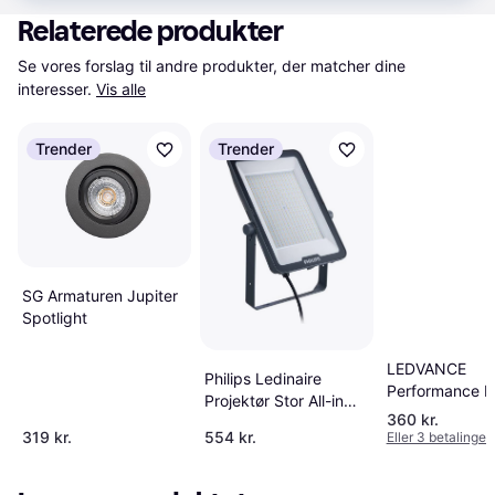
Relaterede produkter
Se vores forslag til andre produkter, der matcher dine 
interesser.
Vis alle
Trender
Trender
SG Armaturen Jupiter
Spotlight
LEDVANCE
Philips Ledinaire
Performance Mu
Projektør Stor All-in
Lumen Sensor
360 kr.
BVP169 18000lm
41W IP65 Spot
319 kr.
554 kr.
Eller 3 betalinger 
Spotlight