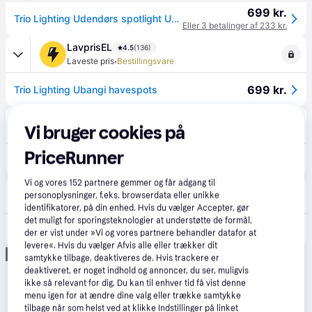
699 kr.
Trio Lighting Udendørs spotlight Ubangi med jordspyd i sæt 3 stk, Sort, Aluminium
Eller 3 betalinger af 233 kr.
LavprisEL
4.5
(136)
·
Laveste pris
Bestillingsvare
699 kr.
Trio Lighting Ubangi havespots
Greenline.dk
4.7
(31)
Vi bruger cookies på
Bestillingsvare
PriceRunner
789 kr.
Trio Lighting Ubangi havespots
Vi og vores
152
partnere gemmer og får adgang til
BilligVVS
4.6
(55)
personoplysninger, f.eks. browserdata eller unikke
Bestillingsvare
identifikatorer, på din enhed. Hvis du vælger Accepter, gør
det muligt for sporingsteknologier at understøtte de formål,
1.065 kr.
Trio Lighting Ubangi havespots
der er vist under »Vi og vores partnere behandler datafor at
levere«. Hvis du vælger Afvis alle eller trækker dit
Annonce
samtykke tilbage, deaktiveres de. Hvis trackere er
deaktiveret, er noget indhold og annoncer, du ser, muligvis
ikke så relevant for dig. Du kan til enhver tid få vist denne
menu igen for at ændre dine valg eller trække samtykke
tilbage når som helst ved at klikke Indstillinger på linket