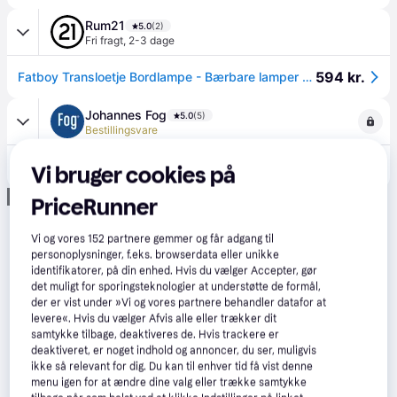
Rum21
5.0
(2)
Fri fragt
,
2-3 dage
594 kr.
Fatboy Transloetje Bordlampe - Bærbare lamper Polykarbonat Transparent - 100573.
Johannes Fog
5.0
(5)
Bestillingsvare
669 kr.
Fatboy transloetje gul led lampe
Vi bruger cookies på
Annonce
PriceRunner
Vi og vores
152
partnere gemmer og får adgang til
personoplysninger, f.eks. browserdata eller unikke
identifikatorer, på din enhed. Hvis du vælger Accepter, gør
det muligt for sporingsteknologier at understøtte de formål,
der er vist under »Vi og vores partnere behandler datafor at
levere«. Hvis du vælger Afvis alle eller trækker dit
samtykke tilbage, deaktiveres de. Hvis trackere er
deaktiveret, er noget indhold og annoncer, du ser, muligvis
ikke så relevant for dig. Du kan til enhver tid få vist denne
menu igen for at ændre dine valg eller trække samtykke