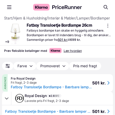
Start
/
Hjem & Husholdning
/
Interiør & Møbler
/
Lamper
/
Bordlamper
Fatboy Transloetje Bordlampe 26cm
Fatboys bordlampe kan skabe en hyggelig atmosfære. 
Bordlampen er lavet til indendørs brug - til dig, der ønsker 
ny belysning.
Sammenlign priser fra
501 kr.
til
699 kr.
+
9
Prøv fleksible betalinger med
Lær hvordan
Farve
Promoveret
Pris med fragt
Fra Royal Design
ANNONCE
501 kr.
Fri fragt
,
2-3 dage
Fatboy Transloetje Bordlampe - Bærbare lamper Polykarbonat Transparent - 100573.
Royal Design
2.6
(61)
·
Laveste pris
Fri fragt
,
2-3 dage
501 kr.
Fatboy Transloetje Bordlampe - Bærbare lamper Polykarbonat Transparent - 100573.