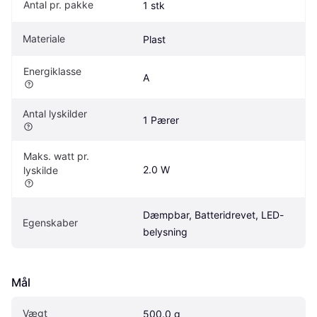
Antal pr. pakke
1 stk
Materiale
Plast
Energiklasse
A
Antal lyskilder
1 Pærer
Maks. watt pr. 
2.0 W
lyskilde
Dæmpbar, Batteridrevet, LED-
Egenskaber
belysning
Mål
Vægt
500.0 g