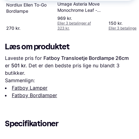
dekorationsla
Umage Asteria Move
Nordlux Ellen To-Go
beige/hvid Bo
Monochrome Leaf -
Bordlampe
Bordlampe 30.6cm
969 kr.
150 kr.
Eller 3 betalinger af
270 kr.
323 kr.
Eller 3 betalinger 
Læs om produktet
Laveste pris for 
Fatboy Transloetje Bordlampe 26cm
er 
501 kr.
 Det er den bedste pris lige nu blandt 
3
butikker.
Sammenlign:
Fatboy Lamper
Fatboy Bordlamper
Specifikationer