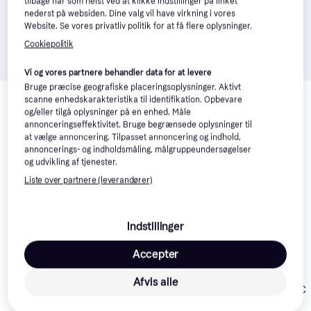
tilbage når som helst ved at klikke Indstillinger på linket
nederst på websiden. Dine valg vil have virkning i vores
Website. Se vores privatliv politik for at få flere oplysninger.
Cookiepolitik
Vi og vores partnere behandler data for at levere
Relaterede produkter
Bruge præcise geografiske placeringsoplysninger. Aktivt
scanne enhedskarakteristika til identifikation. Opbevare
Se vores forslag til andre produkter, der matcher dine 
og/eller tilgå oplysninger på en enhed. Måle
annonceringseffektivitet. Bruge begrænsede oplysninger til
interesser.
Vis alle
at vælge annoncering. Tilpasset annoncering og indhold,
annoncerings- og indholdsmåling, målgruppeundersøgelser
og udvikling af tjenester.
Trender
Trender
Liste over partnere (leverandører)
Indstillinger
Accepter
Newgarden
Afvis alle
Newgarden Ch
LED-