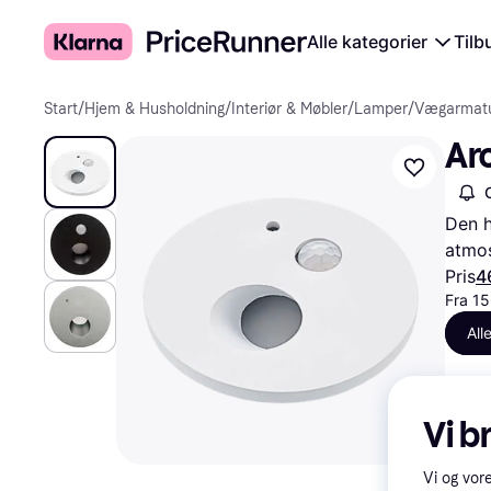
Alle kategorier
Tilb
Start
/
Hjem & Husholdning
/
Interiør & Møbler
/
Lamper
/
Vægarmatu
Ar
Den h
atmos
Pris
4
Fra 15
All
Vi b
Vi og vor