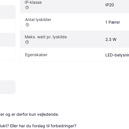
IP-klasse
IP20
Antal lyskilder
1 Pærer
Maks. watt pr. lyskilde
2.3 W
Egenskaber
LED-belysni
r og er derfor kun vejledende. 

? Eller har du forslag til forbedringer? 