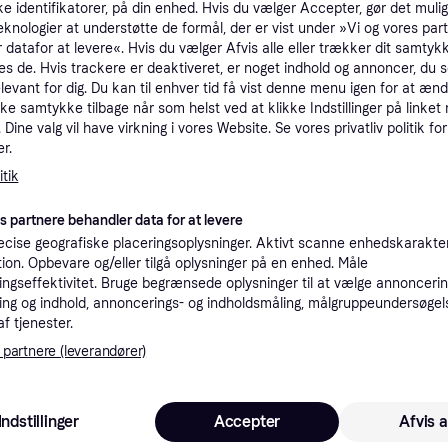
ke identifikatorer, på din enhed. Hvis du vælger Accepter, gør det mulig
tioner
eknologier at understøtte de formål, der er vist under »Vi og vores par
 datafor at levere«. Hvis du vælger Afvis alle eller trækker dit samtykk
es de. Hvis trackere er deaktiveret, er noget indhold og annoncer, du se
elevant for dig. Du kan til enhver tid få vist denne menu igen for at ænd
Pro
kke samtykke tilbage når som helst ved at klikke Indstillinger på linket
Dine valg vil have virkning i vores Website. Se vores privatliv politik for
r.
4
69 kr. fragt
,
2-3 dage
Arcchio Neru LED indbygningslampe, rund, hvid, Hvid/opal, Stue/spisestue, Aluminium, Moderne, Runde downlight
Eller 
tik
es partnere behandler data for at levere
cise geografiske placeringsoplysninger. Aktivt scanne enhedskarakteri
ation. Opbevare og/eller tilgå oplysninger på en enhed. Måle
46
ngseffektivitet. Bruge begrænsede oplysninger til at vælge annoncering
Arcchio Neru LED indbygningslampe, rund, hvid, Hvid/opal, Stue/spisestue, Aluminium, Moderne, Runde downlight
·
Laveste pris
69 kr. fragt
,
2-3 dage
Eller 1
ng og indhold, annoncerings- og indholdsmåling, målgruppeundersøgel
af tjenester.
K
 partnere (leverandører)
46
·
Laveste pris
29 kr. fragt
,
3-6 dage
Eller 1
Indstillinger
Accepter
Afvis a