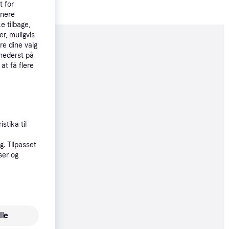
t for
tnere
e tilbage,
r, muligvis
re dine valg
moveret
 nederst på
 at få flere
69 kr.
156 kr./md.
stika til
9 kr.
. Tilpasset
56 kr./md.
ser og
øbsgaranti
9 kr.
56 kr./md.
lle