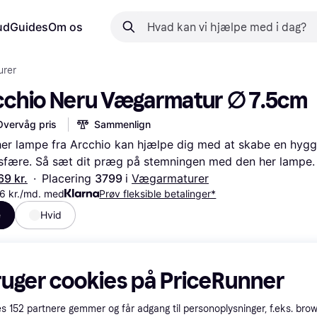
ud
Guides
Om os
rer
cchio Neru Vægarmatur ∅ 7.5cm
Overvåg pris
Sammenlign
er lampe fra Arcchio kan hjælpe dig med at skabe en hygge
fære. Så sæt dit præg på stemningen med den her lampe.
69 kr.
·
Placering 
3799 
i 
Vægarmaturer
6 kr./md. med
Prøv fleksible betalinger*
e
Hvid
ruger cookies på PriceRunner
es
152
partnere gemmer og får adgang til personoplysninger, f.eks. bro