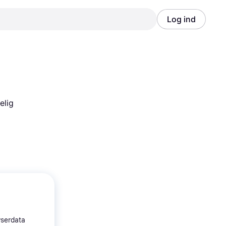
Log ind
Annonce
Annonce
lig 
wserdata