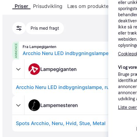
eller unik
Priser
Prisudvikling
Læs om produktet
Specifika
sporingst
behandler
deaktiver
ikke så r
Pris med fragt
eller træ
websiden. 
oplysninge
ANNONCE
Fra Lampegiganten
Cookiepoli
Vi og vor
Lampegiganten
Bruge præ
identifik
annonceri
annonceri
udvikling 
Lampemesteren
Liste over
Spots Arcchio, Neru, Hvid, Stue, Metal
Annonce