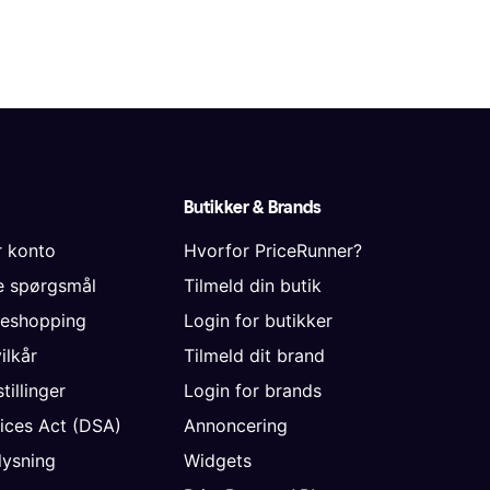
Butikker & Brands
r konto
Hvorfor PriceRunner?
de spørgsmål
Tilmeld din butik
neshopping
Login for butikker
vilkår
Tilmeld dit brand
tillinger
Login for brands
vices Act (DSA)
Annoncering
ysning
Widgets