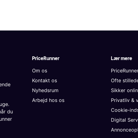
PriceRunner
Lær mere
Om os
PriceRunne
Kontakt os
Ofte stille
gende
Nyhedsrum
Sikker onli
Arbejd hos os
Privatliv & 
uge.
Cookie-inds
når du
unner
Digital Ser
Annonceopl