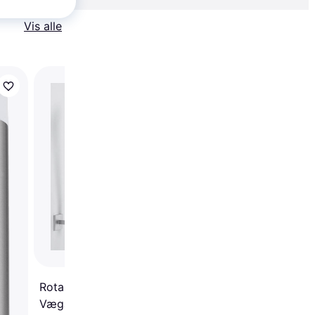
Vis alle
Rotaliana String H1
Vægarmatur ∅ 11cm
Rotaliana String W1
Vægarmatur ∅ 10.5cm