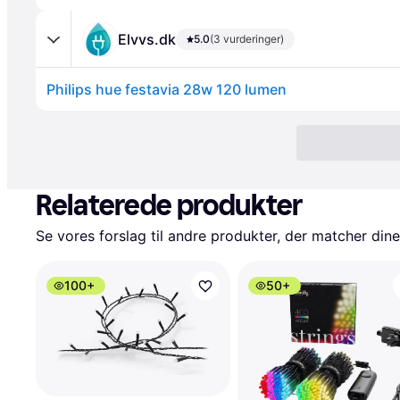
Elvvs.dk
5.0
(3 vurderinger)
Philips hue festavia 28w 120 lumen
Relaterede produkter
Se vores forslag til andre produkter, der matcher dine
100+
50+