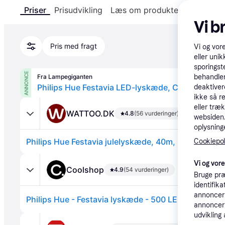
Priser
Prisudvikling
Læs om produktet
Specifika
Vi b
Pris med fragt
Vi og vor
eller unik
sporingst
ANNONCE
Fra Lampegiganten
behandler
deaktiver
ikke så r
eller træ
WATTOO.DK
4.8
(56 vurderinger)
websiden. 
oplysninge
Cookiepoli
Vi og vor
Coolshop
4.9
(54 vurderinger)
Bruge præ
identifik
annonceri
annonceri
udvikling 