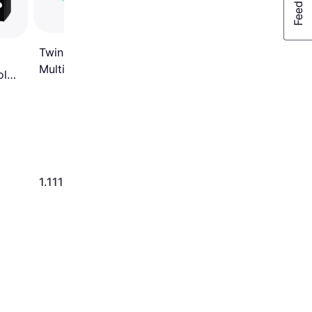
Twinkly TWS600SPP-BEU
Multicolor/White Lyskæde
ol
600 Pærer
ærer
358 kr.
1.111 kr.
Eller 3 betalinger af 119 kr.