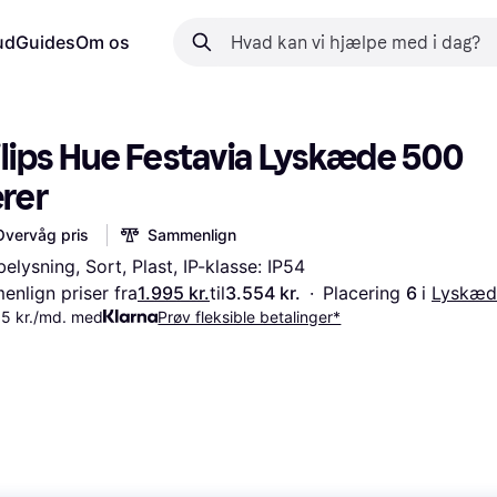
ud
Guides
Om os
lips Hue Festavia Lyskæde 500 
rer
Overvåg pris
Sammenlign
elysning, Sort, Plast, IP-klasse: IP54
nlign priser fra
1.995 kr.
til
3.554 kr.
·
Placering 
6 
i 
Lyskæd
65 kr./md. med
Prøv fleksible betalinger*