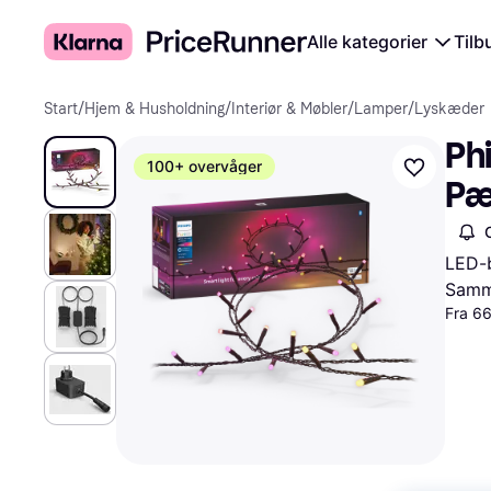
Alle kategorier
Tilb
Start
/
Hjem & Husholdning
/
Interiør & Møbler
/
Lamper
/
Lyskæder
Phi
100+ overvåger
Pæ
LED-b
Samme
Fra 6