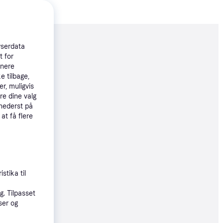
moveret
wserdata
t for
tnere
36 kr.
e tilbage,
r, muligvis
45 kr./md.
re dine valg
 nederst på
øbsgaranti
 at få flere
95 kr.
øbsgaranti
stika til
95 kr.
. Tilpasset
65 kr./md.
ser og