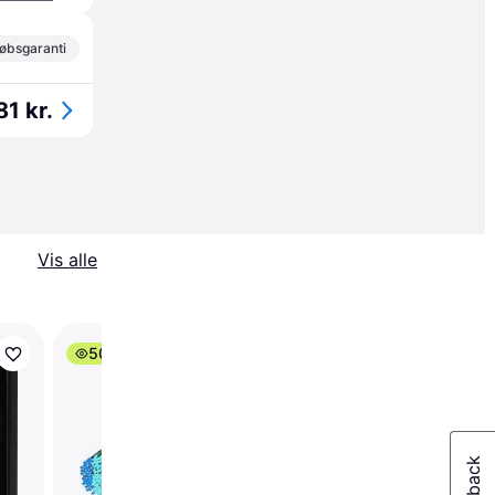
øbsgaranti
81 kr.
Vis alle
50+
Trender
V-TAC - Lyskæde 15
Pærer