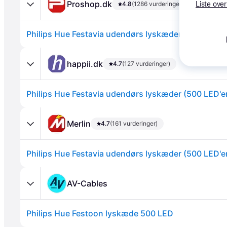
Proshop.dk
4.8
(1286 vurderinger)
Liste over
happii.dk
4.7
(127 vurderinger)
Annonce
Merlin
4.7
(161 vurderinger)
AV-Cables
Philips Hue Festoon lyskæde 500 LED