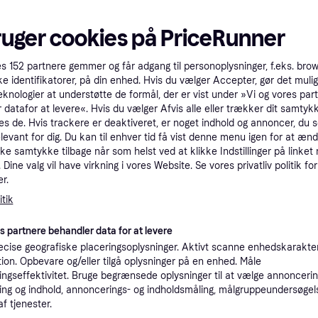
tioner
ruger cookies på PriceRunner
Pro
es
152
partnere gemmer og får adgang til personoplysninger, f.eks. bro
ke identifikatorer, på din enhed. Hvis du vælger Accepter, gør det mulig
eknologier at understøtte de formål, der er vist under »Vi og vores par
2.8
 datafor at levere«. Hvis du vælger Afvis alle eller trækker dit samtykk
Fri fragt
,
2-3 dage
Philips Hue Festavia LED-lyskæde, CCT RGB 40 m Festavia, dæmpbar, Sort, Plast, Moderne
es de. Hvis trackere er deaktiveret, er noget indhold og annoncer, du se
Eller 9
elevant for dig. Du kan til enhver tid få vist denne menu igen for at ænd
kke samtykke tilbage når som helst ved at klikke Indstillinger på linket
K
Dine valg vil have virkning i vores Website. Se vores privatliv politik for
r.
1.9
Philips Hue Festavia julelyskæde, 40m, 500 LED'er, Color & White ambiance, Zigbee + Bluetooth
·
tik
Laveste pris
39 kr. fragt
,
6-7 dage
es partnere behandler data for at levere
K
cise geografiske placeringsoplysninger. Aktivt scanne enhedskarakteri
ation. Opbevare og/eller tilgå oplysninger på en enhed. Måle
1.9
ngseffektivitet. Bruge begrænsede oplysninger til at vælge annoncering
Philips Hue - Festavia lyskæde - 500 LED - EU 2x20 meter - Fri fragt og klar til levering - Prismatch
·
Laveste pris
Fri fragt
,
1 dag
Eller 6
ng og indhold, annoncerings- og indholdsmåling, målgruppeundersøgel
af tjenester.