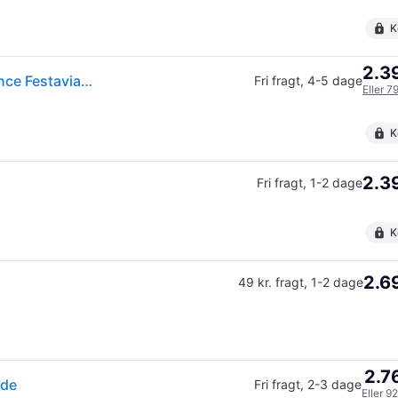
K
2.39
(ComputerSalg) Philips Hue White and Color Ambiance Festavia - Kædelys - LED - 28 W - 2000-6500 K - sort
Fri fragt
,
4-5 dage
Eller 7
K
2.39
Fri fragt
,
1-2 dage
K
2.69
49 kr. fragt
,
1-2 dage
2.7
æde
Fri fragt
,
2-3 dage
Eller 9