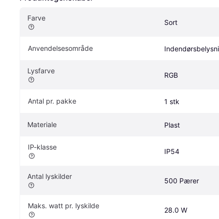
Farve
Sort
Anvendelsesområde
Indendørsbelysn
Lysfarve
RGB
Antal pr. pakke
1 stk
Materiale
Plast
IP-klasse
IP54
Antal lyskilder
500 Pærer
Maks. watt pr. lyskilde
28.0 W