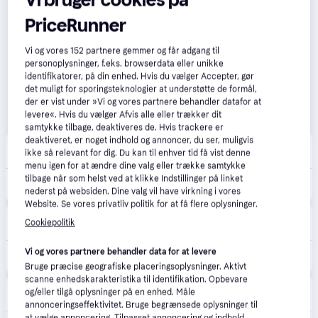
Vi bruger cookies på
PriceRunner
Vi og vores
152
partnere gemmer og får adgang til
personoplysninger, f.eks. browserdata eller unikke
identifikatorer, på din enhed. Hvis du vælger Accepter, gør
det muligt for sporingsteknologier at understøtte de formål,
der er vist under »Vi og vores partnere behandler datafor at
levere«. Hvis du vælger Afvis alle eller trækker dit
samtykke tilbage, deaktiveres de. Hvis trackere er
deaktiveret, er noget indhold og annoncer, du ser, muligvis
Greenline.dk
4.7
(30)
ikke så relevant for dig. Du kan til enhver tid få vist denne
39 kr. fragt
,
1-2 dage
menu igen for at ændre dine valg eller trække samtykke
tilbage når som helst ved at klikke Indstillinger på linket
809 kr.
Nordlux Aludra havelampe, sort, 45 cm
nederst på websiden. Dine valg vil have virkning i vores
Website. Se vores privatliv politik for at få flere oplysninger.
Homeshop.dk
4.0
(1)
Cookiepolitik
49 kr. fragt
,
1 dag
Vi og vores partnere behandler data for at levere
849 kr.
Nordlux Bedlampe Aludra 45 - 2118028203 ✓ På lager - klar til levering og afhentning
Bruge præcise geografiske placeringsoplysninger. Aktivt
scanne enhedskarakteristika til identifikation. Opbevare
10-4
4.7
(1574)
og/eller tilgå oplysninger på en enhed. Måle
45 kr. fragt
,
1-2 dage
annonceringseffektivitet. Bruge begrænsede oplysninger til
at vælge annoncering. Tilpasset annoncering og indhold,