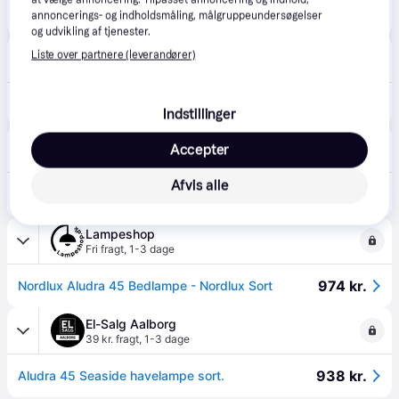
875 kr.
Nordlux Aludra 45 bedlampe udendørs, sort, Seaside 2118028203
annoncerings- og indholdsmåling, målgruppeundersøgelser
og udvikling af tjenester.
Jensen Company
Liste over partnere (leverandører)
Fri fragt
,
3-6 dage
938 kr.
Aludra 45 Havelampe - Seaside Sort.
Indstillinger
Lampemesteren
Accepter
Fri fragt
,
2-4 dage
Afvis alle
959 kr.
Udendørslampe Nordlux, Aludra, dæmpbar, Sort, Aluminium
Eller 3 betalinger af 320 kr.
Lampeshop
Fri fragt
,
1-3 dage
974 kr.
Nordlux Aludra 45 Bedlampe - Nordlux Sort
El-Salg Aalborg
39 kr. fragt
,
1-3 dage
938 kr.
Aludra 45 Seaside havelampe sort.