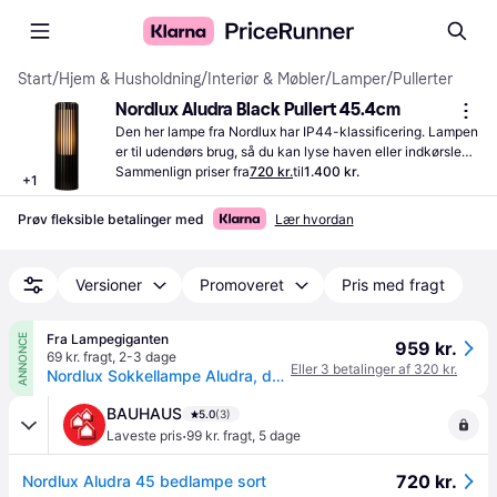
Start
/
Hjem & Husholdning
/
Interiør & Møbler
/
Lamper
/
Pullerter
Nordlux Aludra Black Pullert 45.4cm
Den her lampe fra Nordlux har IP44-klassificering. Lampen 
er til udendørs brug, så du kan lyse haven eller indkørslen 
op.
Sammenlign priser fra
720 kr.
til
1.400 kr.
+
1
Prøv fleksible betalinger med
Lær hvordan
Versioner
Promoveret
Pris med fragt
Fra Lampegiganten
ANNONCE
959 kr.
69 kr. fragt
,
2-3 dage
Eller 3 betalinger af 320 kr.
Nordlux Sokkellampe Aludra, dæmpbar, Sort, Aluminium
BAUHAUS
5.0
(3)
·
Laveste pris
99 kr. fragt
,
5 dage
720 kr.
Nordlux Aludra 45 bedlampe sort