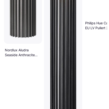
Philips Hue Ca
EU LV Pullert 
Nordlux Aludra
Seaside Anthracite
Pullert 45.4cm