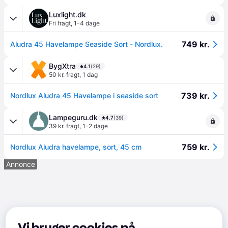
Luxlight.dk
Fri fragt
,
1-4 dage
749 kr.
Aludra 45 Havelampe Seaside Sort - Nordlux.
BygXtra
4.1
(29)
50 kr. fragt
,
1 dag
739 kr.
Nordlux Aludra 45 Havelampe i seaside sort
Lampeguru.dk
4.7
(39)
39 kr. fragt
,
1-2 dage
759 kr.
Nordlux Aludra havelampe, sort, 45 cm
Annonce