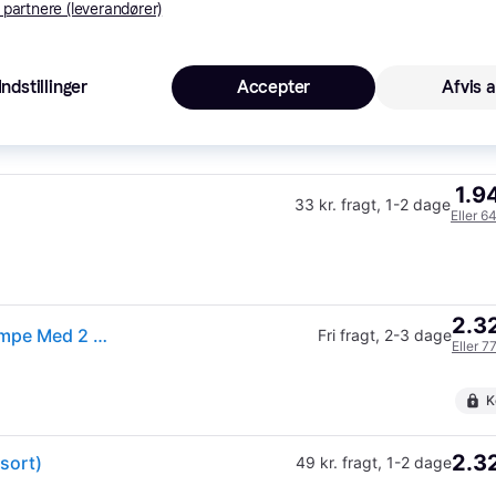
 partnere (leverandører)
1.9
Fri fragt
,
1-2 dage
Indstillinger
Accepter
Afvis a
Eller 6
1.9
33 kr. fragt
,
1-2 dage
Eller 6
2.32
Philips Hue White & Color Ambiance Centris Loftslampe Med 2 Spots
Fri fragt
,
2-3 dage
Eller 7
K
2.32
sort)
49 kr. fragt
,
1-2 dage