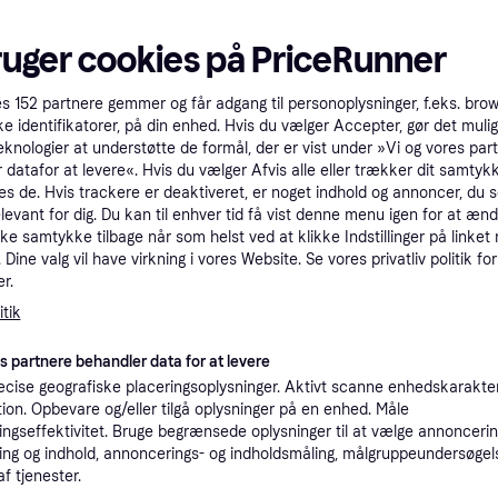
tioner
ruger cookies på PriceRunner
Pro
es
152
partnere gemmer og får adgang til personoplysninger, f.eks. bro
ke identifikatorer, på din enhed. Hvis du vælger Accepter, gør det mulig
eknologier at understøtte de formål, der er vist under »Vi og vores par
2.3
 datafor at levere«. Hvis du vælger Afvis alle eller trækker dit samtykk
Fri fragt
,
2-3 dage
Philips Hue White & Color Ambiance Centris Loftslampe Med 2 Spots
es de. Hvis trackere er deaktiveret, er noget indhold og annoncer, du se
Eller 
elevant for dig. Du kan til enhver tid få vist denne menu igen for at ænd
kke samtykke tilbage når som helst ved at klikke Indstillinger på linket
K
Dine valg vil have virkning i vores Website. Se vores privatliv politik for
r.
1.8
·
tik
Laveste pris
Bestillingsvare
es partnere behandler data for at levere
K
cise geografiske placeringsoplysninger. Aktivt scanne enhedskarakteri
ation. Opbevare og/eller tilgå oplysninger på en enhed. Måle
1.9
ngseffektivitet. Bruge begrænsede oplysninger til at vælge annoncering
Fri fragt
,
1 dag
Eller 6
ng og indhold, annoncerings- og indholdsmåling, målgruppeundersøgel
af tjenester.