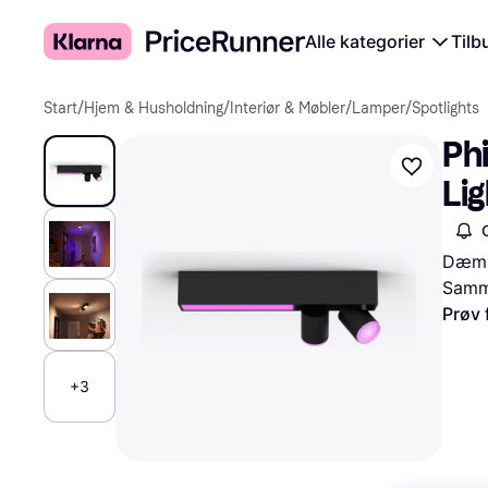
Alle kategorier
Tilb
Start
/
Hjem & Husholdning
/
Interiør & Møbler
/
Lamper
/
Spotlights
Phi
Lig
Dæmpb
Samme
Prøv 
+3