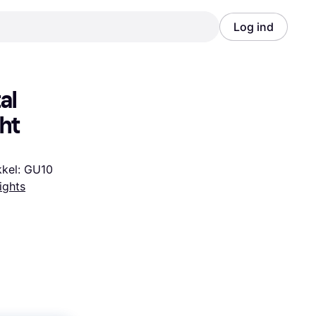
Log ind
Annonce
Annonce
l 
ght
kkel: GU10
ights