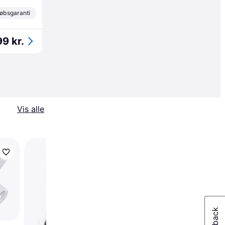
øbsgaranti
9 kr.
Vis alle
WiZ Color Imageo m
Tre Rund Spotlight