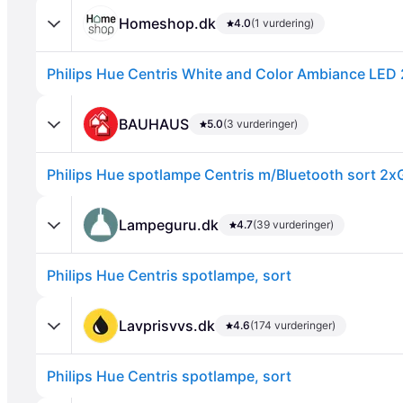
Homeshop.dk
4.0
(1 vurdering)
BAUHAUS
5.0
(3 vurderinger)
Philips Hue spotlampe Centris m/Bluetooth sort 2
Annonce
Lampeguru.dk
4.7
(39 vurderinger)
Philips Hue Centris spotlampe, sort
Lavprisvvs.dk
4.6
(174 vurderinger)
Philips Hue Centris spotlampe, sort