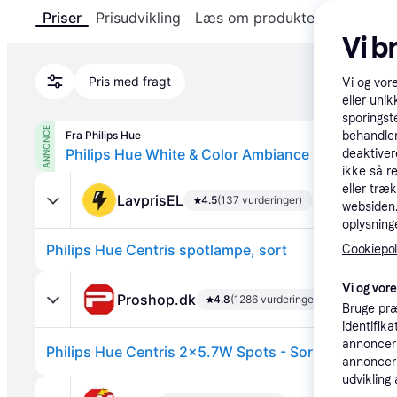
Priser
Prisudvikling
Læs om produktet
Specifika
Vi b
Pris med fragt
Vi og vor
eller unik
sporingst
ANNONCE
Fra Philips Hue
behandler
deaktiver
ikke så r
eller træ
LavprisEL
4.5
(137 vurderinger)
websiden. 
oplysninge
Philips Hue Centris spotlampe, sort
Cookiepoli
Vi og vor
Proshop.dk
4.8
(1286 vurderinger)
Bruge præ
identifik
annonceri
Philips Hue Centris 2x5.7W Spots - Sort
annonceri
udvikling 