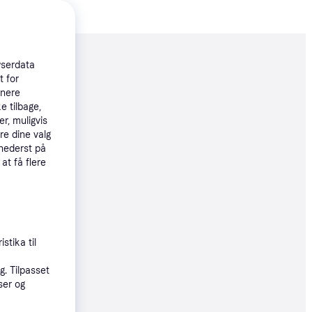
moveret
wserdata
t for
tnere
29 kr.
e tilbage,
r, muligvis
776 kr./md.
re dine valg
 nederst på
øbsgaranti
 at få flere
93 kr.
øbsgaranti
stika til
32 kr.
. Tilpasset
44 kr./md.
ser og