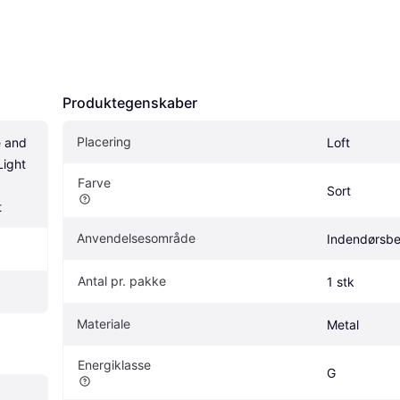
Produktegenskaber
Placering
 and 
Loft
ight 
Farve
Sort
t
Anvendelsesområde
Indendørsbe
Antal pr. pakke
1 stk
Materiale
Metal
Energiklasse
G