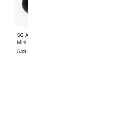
SG Armaturen Zip Tube
Mini Spotlight
549 kr.
499 kr.