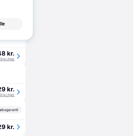
81 kr.
lle
60 kr./md.
48 kr.
49 kr./md.
9 kr.
76 kr./md.
øbsgaranti
9 kr.