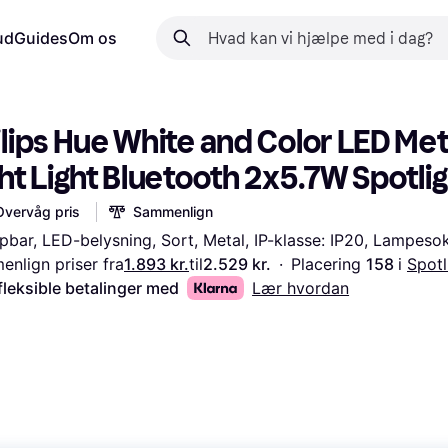
ud
Guides
Om os
lips Hue White and Color LED Meta
ht Light Bluetooth 2x5.7W Spotli
Overvåg pris
Sammenlign
ar, LED-belysning, Sort, Metal, IP-klasse: IP20, Lampeso
nlign priser fra
1.893 kr.
til
2.529 kr.
·
Placering 
158 
i 
Spotl
fleksible betalinger med
Lær hvordan