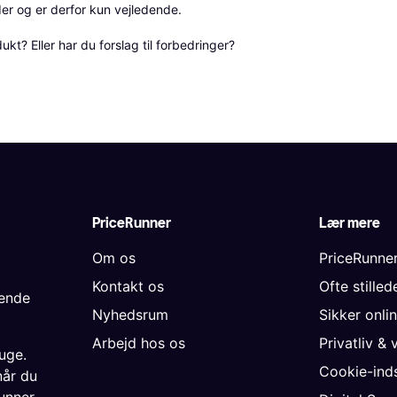
r og er derfor kun vejledende. 

? Eller har du forslag til forbedringer? 
PriceRunner
Lær mere
Om os
PriceRunne
Kontakt os
Ofte stille
gende
Nyhedsrum
Sikker onli
Arbejd hos os
Privatliv & 
uge.
Cookie-inds
når du