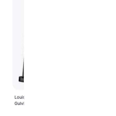
Louis Poulsen AJ Black
Gulvlampe 130cm