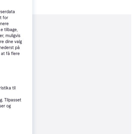
wserdata
t for
tnere
moveret
e tilbage,
r, muligvis
re dine valg
75 kr.
 nederst på
 92 kr./md.
 at få flere
5 kr.
stika til
92 kr./md.
. Tilpasset
ser og
11 kr.