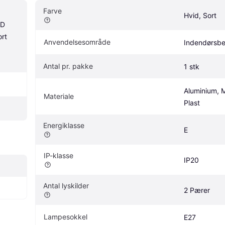
Farve
Hvid, Sort
D 
t 
Anvendelsesområde
Indendørsbe
Antal pr. pakke
1 stk
Aluminium, M
Materiale
Plast
Energiklasse
E
IP-klasse
IP20
Antal lyskilder
2 Pærer
Lampesokkel
E27