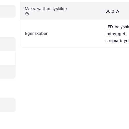
Maks. watt pr. lyskilde
60.0 W
LED-belysnin
Egenskaber
Indbygget 
strømafbryd