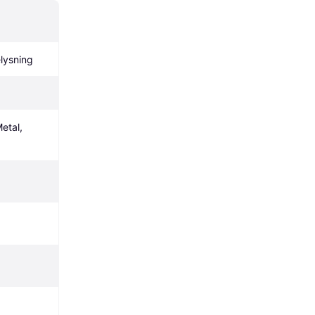
lysning
etal, 