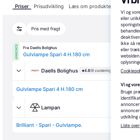
Priser
Prisudvikling
Læs om produktet
Specifika
Vi og vor
eller unik
sporingst
Pris med fragt
behandler
deaktiver
ikke så r
ANNONCE
Fra Daells Bolighus
eller træ
Gulvlampe Spari 4 H.180 cm
websiden. 
oplysninge
Daells Bolighus
4.8
(6 vurderinger)
Cookiepoli
Vi og vor
Gulvlampe Spari 4 H.180 cm
Bruge præ
identifik
annonceri
Lampan
annonceri
udvikling 
Brilliant - Spari - Gulvlampe.
Liste over
Annonce