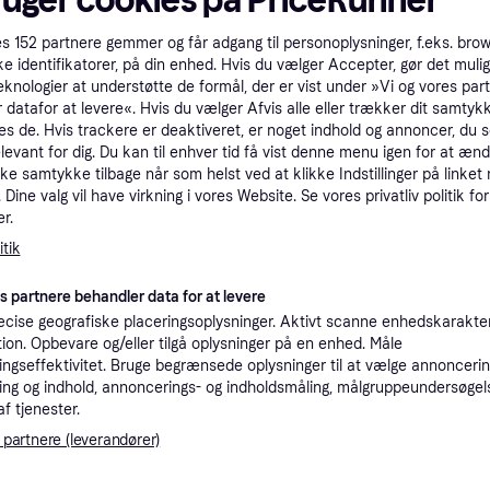
tioner
es
152
partnere gemmer og får adgang til personoplysninger, f.eks. bro
ke identifikatorer, på din enhed. Hvis du vælger Accepter, gør det mulig
eknologier at understøtte de formål, der er vist under »Vi og vores par
Pro
 datafor at levere«. Hvis du vælger Afvis alle eller trækker dit samtykk
es de. Hvis trackere er deaktiveret, er noget indhold og annoncer, du se
elevant for dig. Du kan til enhver tid få vist denne menu igen for at ænd
2
kke samtykke tilbage når som helst ved at klikke Indstillinger på linket
29 kr. fragt
,
1-3 dage
Eller
Dine valg vil have virkning i vores Website. Se vores privatliv politik for
r.
tik
es partnere behandler data for at levere
27
·
Laveste pris
29 kr. fragt
,
1-3 dage
cise geografiske placeringsoplysninger. Aktivt scanne enhedskarakteri
Eller 
ation. Opbevare og/eller tilgå oplysninger på en enhed. Måle
ngseffektivitet. Bruge begrænsede oplysninger til at vælge annoncering
ng og indhold, annoncerings- og indholdsmåling, målgruppeundersøgel
af tjenester.
3
99 kr. fragt
,
4-8 dage
 partnere (leverandører)