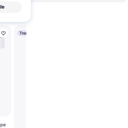
lle
Vis alle
Trender
GUBI Timberline Whit
Gulvlampe 151cm
mpe