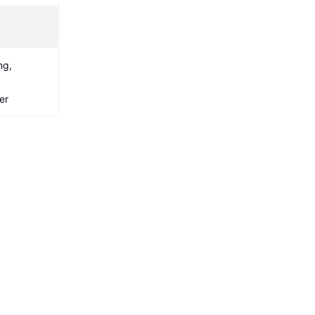
g, 
er