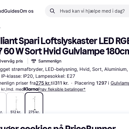
ud
Guides
Om os
r
lliant Spari Loftslyskaster LED RGB
7 60 W Sort Hvid Gulvlampe 180c
Overvåg pris
Sammenlign
gget strømafbryder, LED-belysning, Hvid, Sort, Aluminium, 
, IP-klasse: IP20, Lampesokkel: E27
nlign priser fra
275 kr.
til
311 kr.
·
Placering 
1297 
i 
Gulvlam
 kr./md. med
Prøv fleksible betalinger*
r.
512 kr.
275 kr.
ruger cookies på PriceRunner