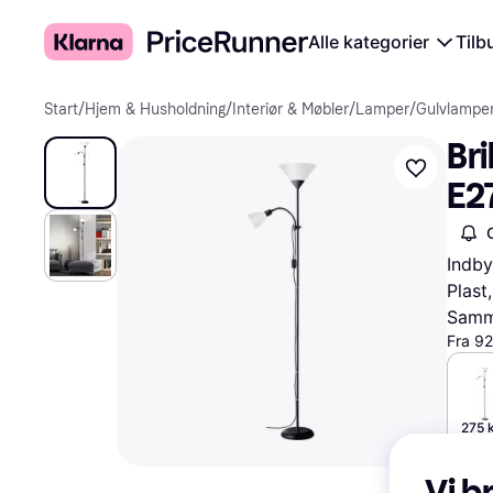
Alle kategorier
Tilb
Start
/
Hjem & Husholdning
/
Interiør & Møbler
/
Lamper
/
Gulvlampe
Bri
E2
Indby
Plast
Samme
Fra 92
275 k
Vi b