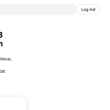
Log ind
Annonce
Annonce
 
m
Metal, 
per