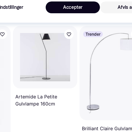
Indstillinger
Accepter
Afvis a
 interesser.
Trender
Artemide La Petite
Gulvlampe 160cm
Brilliant Claire Gulvla