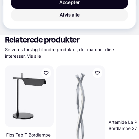
Accepter
Produktet fås også hos 
1
butik
, som ikke er betalende 
Vis alle
Afvis alle
kunde i denne kategori.
Relaterede produkter
Se vores forslag til andre produkter, der matcher dine 
interesser.
Vis alle
Artemide La Pe
Bordlampe 37
Flos Tab T Bordlampe