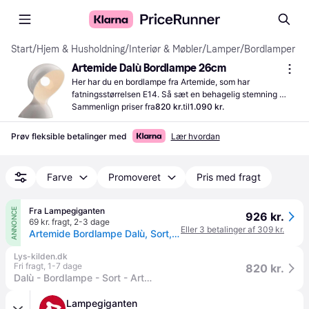
Start
/
Hjem & Husholdning
/
Interiør & Møbler
/
Lamper
/
Bordlamper
Artemide Dalù Bordlampe 26cm
Her har du en bordlampe fra Artemide, som har 
fatningsstørrelsen E14. Så sæt en behagelig stemning 
derhjemme med den her belysning.
Sammenlign priser fra
820 kr.
til
1.090 kr.
Prøv fleksible betalinger med
Lær hvordan
Farve
Promoveret
Pris med fragt
Fra Lampegiganten
ANNONCE
926 kr.
69 kr. fragt
,
2-3 dage
Eller 3 betalinger af 309 kr.
Artemide Bordlampe Dalù, Sort, Stue/spisestue, Plast, Design
Lys-kilden.dk
Fri fragt
,
1-7 dage
820 kr.
Dalù - Bordlampe - Sort - Artemide
Lampegiganten