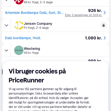
69 kr. fragt
,
2-3 dage
926 kr.
Artemide Bordlampe Dalù, Sort, Stue/spisestue, Plast, Design
Eller 3 betalinger af 309 kr.
Jensen Company
Fri fragt
,
2-4 dage
1.090 kr.
Dalú bordlampe, Hvid.
Westwing
49 kr. fragt
959 kr.
Lille bordlampe Dalù
Eller 3 betalinger af 320 kr.
Vi bruger cookies på
Annonce
PriceRunner
Vi og vores
152
partnere gemmer og får adgang til
personoplysninger, f.eks. browserdata eller unikke
identifikatorer, på din enhed. Hvis du vælger Accepter, gør
det muligt for sporingsteknologier at understøtte de formål,
der er vist under »Vi og vores partnere behandler datafor at