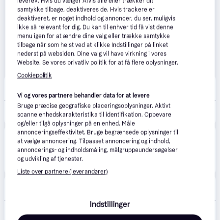
levere«. Hvis du vælger Afvis alle eller trækker dit
samtykke tilbage, deaktiveres de. Hvis trackere er
deaktiveret, er noget indhold og annoncer, du ser, muligvis
ikke så relevant for dig. Du kan til enhver tid få vist denne
menu igen for at ændre dine valg eller trække samtykke
tilbage når som helst ved at klikke Indstillinger på linket
nederst på websiden. Dine valg vil have virkning i vores
Website. Se vores privatliv politik for at få flere oplysninger.
Cookiepolitik
Lampemesteren
Bestillingsvare
Vi og vores partnere behandler data for at levere
Bruge præcise geografiske placeringsoplysninger. Aktivt
872 kr.
Bordlampe Artemide, Dalù, Hvid, Stue, Plastik
scanne enhedskarakteristika til identifikation. Opbevare
Eller 3 betalinger af 291 kr.
og/eller tilgå oplysninger på en enhed. Måle
annonceringseffektivitet. Bruge begrænsede oplysninger til
Lamper.dk
5.0
(1)
at vælge annoncering. Tilpasset annoncering og indhold,
Bestillingsvare
annoncerings- og indholdsmåling, målgruppeundersøgelser
og udvikling af tjenester.
873 kr.
DALU&#39; bordlampe, hvid
Liste over partnere (leverandører)
Andlight
5.0
(2)
Bestillingsvare
Indstillinger
872 kr.
Dalu' Bordlampe Hvid.