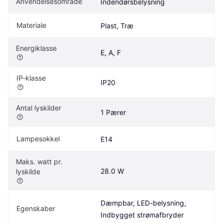
Anvendelsesområde
Indendørsbelysning
Materiale
Plast, Træ
Energiklasse
E, A, F
IP-klasse
IP20
Antal lyskilder
1 Pærer
Lampesokkel
E14
Maks. watt pr. 
28.0 W
lyskilde
Dæmpbar, LED-belysning, 
Egenskaber
Indbygget strømafbryder