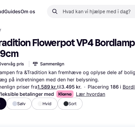
ud
Guides
Om os
r
radition Flowerpot VP4 Bordlamp
.9cm
Overvåg pris
Sammenlign
ampen fra &Tradition kan fremhæve og oplyse dele af bolig
ræg på indretningen med den her belysning.
nlign priser fra
1.589 kr.
til
3.495 kr.
·
Placering 
186 
i 
Bord
fleksible betalinger med
Lær hvordan
e
Sølv
Hvid
Sort