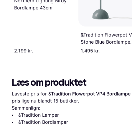
Northern Lighting Birdy
Bordlampe 43cm
&Tradition Flowerpot 
Stone Blue Bordlampe
50cm
2.199 kr.
1.495 kr.
Læs om produktet
Laveste pris for 
&Tradition Flowerpot VP4 Bordlampe
pris lige nu blandt 
15
 butikker.
Sammenlign:
&Tradition Lamper
&Tradition Bordlamper