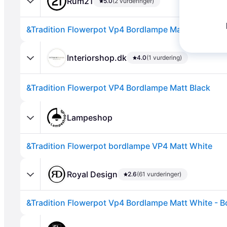
Rum21
5.0
(2 vurderinger)
Interiorshop.dk
4.0
(1 vurdering)
&Tradition Flowerpot VP4 Bordlampe Matt Black
Annonce
Lampeshop
&Tradition Flowerpot bordlampe VP4 Matt White
Royal Design
2.6
(61 vurderinger)