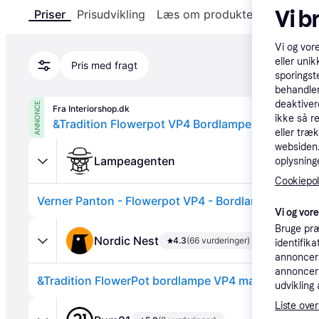
Vi b
Priser
Prisudvikling
Læs om produktet
Specifika
Vi og vor
eller unik
Pris med fragt
sporingst
behandler
deaktiver
ANNONCE
Fra Interiorshop.dk
ikke så r
&Tradition Flowerpot VP4 Bordlampe Matt Black
eller træ
websiden. 
Lampeagenten
oplysninge
Cookiepoli
Vi og vor
Bruge præ
Nordic Nest
4.3
(66 vurderinger)
identifik
annonceri
annonceri
&Tradition FlowerPot bordlampe VP4 mat sort.
udvikling 
Liste over