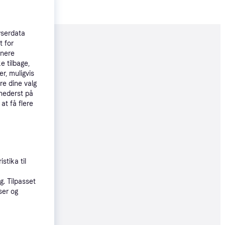
wserdata
t for
moveret
tnere
e tilbage,
r, muligvis
64 kr.
re dine valg
555 kr./md.
 nederst på
 at få flere
øbsgaranti
89 kr.
stika til
øbsgaranti
. Tilpasset
ser og
99 kr.