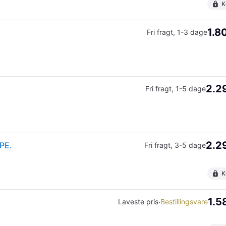
K
1.8
Fri fragt
,
1-3 dage
2.29
Fri fragt
,
1-5 dage
2.29
PE.
Fri fragt
,
3-5 dage
K
1.5
·
Laveste pris
Bestillingsvare