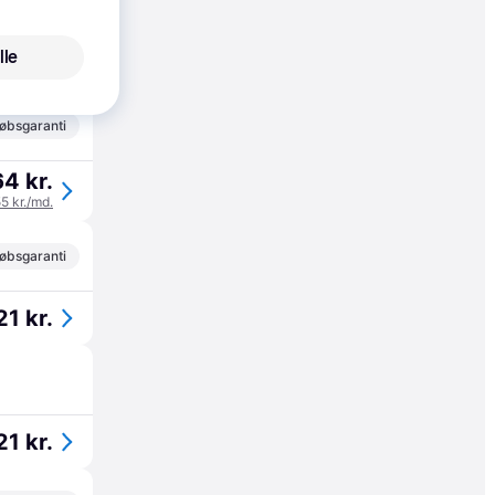
lle
07 kr.
øbsgaranti
64 kr.
55 kr./md.
øbsgaranti
21 kr.
21 kr.