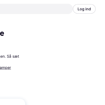
Log ind
Annonce
Annonce
e 
en. Så sæt 
lamper