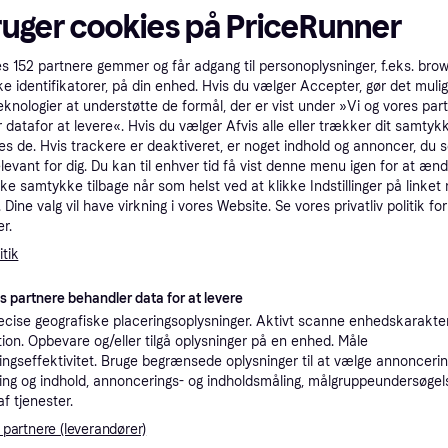
ruger cookies på PriceRunner
tioner
es
152
partnere gemmer og får adgang til personoplysninger, f.eks. bro
ke identifikatorer, på din enhed. Hvis du vælger Accepter, gør det mulig
Pro
eknologier at understøtte de formål, der er vist under »Vi og vores par
 datafor at levere«. Hvis du vælger Afvis alle eller trækker dit samtykk
es de. Hvis trackere er deaktiveret, er noget indhold og annoncer, du se
1.6
Fri fragt
elevant for dig. Du kan til enhver tid få vist denne menu igen for at ænd
Eller 
kke samtykke tilbage når som helst ved at klikke Indstillinger på linket
Dine valg vil have virkning i vores Website. Se vores privatliv politik for
K
r.
tik
1.5
Verner Panton - Flowerpot VP4 - Bordlampe - Mat Sort - Andtradition - Hos Lampeagenten.
·
Laveste pris
Fri fragt
es partnere behandler data for at levere
cise geografiske placeringsoplysninger. Aktivt scanne enhedskarakteri
K
ation. Opbevare og/eller tilgå oplysninger på en enhed. Måle
ngseffektivitet. Bruge begrænsede oplysninger til at vælge annoncering
ng og indhold, annoncerings- og indholdsmåling, målgruppeundersøgel
1.5
Fri fragt
,
4-6 dage
af tjenester.
 partnere (leverandører)