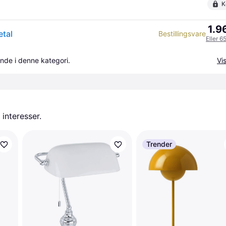
K
1.9
etal
Bestillingsvare
Eller 6
nde i denne kategori.
Vis
 interesser.
Trender