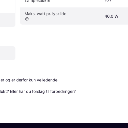
Lampesokkel
E27
Maks. watt pr. lyskilde
40.0 W
r og er derfor kun vejledende. 

? Eller har du forslag til forbedringer? 