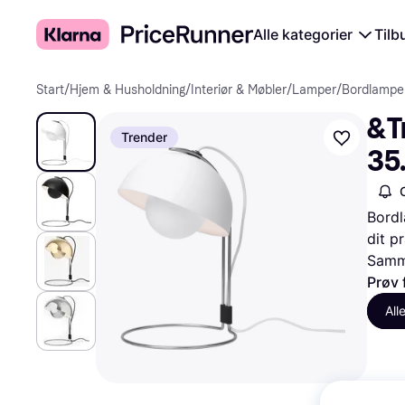
Alle kategorier
Tilb
Start
/
Hjem & Husholdning
/
Interiør & Møbler
/
Lamper
/
Bordlampe
&T
Trender
35
Bordl
dit p
Samme
Prøv 
All