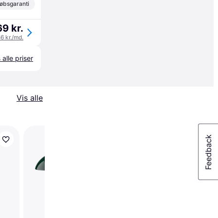
øbsgaranti
69 kr.
56 kr./md.
 alle priser
Vis alle
Trender
Louis Poulsen AJ Soft
Lemon Bordlampe