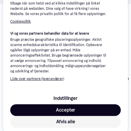
tilbage når som helst ved at klikke Indstillinger på linket
Relaterede produkter
nederst på websiden. Dine valg vil have virkning i vores
Website. Se vores privatliv politik for at få flere oplysninger.
Se vores forslag til andre produkter, der matcher dine 
Cookiepolitik
interesser.
Vis alle
Vi og vores partnere behandler data for at levere
-32 kr.
Trender
Bruge præcise geografiske placeringsoplysninger. Aktivt
scanne enhedskarakteristika til identifikation. Opbevare
og/eller tilgå oplysninger på en enhed. Måle
annonceringseffektivitet. Bruge begrænsede oplysninger til
at vælge annoncering. Tilpasset annoncering og indhold,
annoncerings- og indholdsmåling, målgruppeundersøgelser
Brumberg 39484183
og udvikling af tjenester.
Spotlight
SG Armaturen 
Liste over partnere (leverandører)
Spotlight
Konstsmide Modena
Indstillinger
419 kr.
Spotlight
Eller 3 betalinger af
96 kr.
319 kr.
140 kr.
Accepter
Afvis alle
Læs om produktet