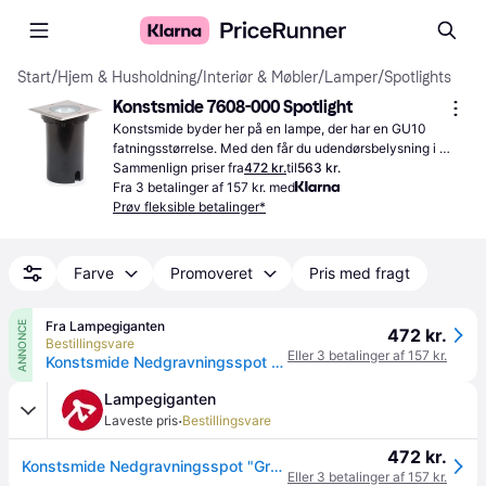
Start
/
Hjem & Husholdning
/
Interiør & Møbler
/
Lamper
/
Spotlights
Konstsmide 7608-000 Spotlight
Konstsmide byder her på en lampe, der har en GU10 
fatningsstørrelse. Med den får du udendørsbelysning i 
haven eller ved terrassen.
Sammenlign priser fra
472 kr.
til
563 kr.
Fra 3 betalinger af 157 kr. med
Prøv fleksible betalinger*
Farve
Promoveret
Pris med fragt
Fra Lampegiganten
ANNONCE
472 kr.
Bestillingsvare
Eller 3 betalinger af 157 kr.
Konstsmide Nedgravningsspot "Ground Spot", firkantet HALOGEN, Aluminium/grå/zink, Rustfrit stål, Moderne, Firkantede downlight
Lampegiganten
·
Laveste pris
Bestillingsvare
472 kr.
Konstsmide Nedgravningsspot "Ground Spot", firkantet HALOGEN, Aluminium/grå/zink, Rustfrit stål, Moderne, Firkantede downlight
Eller 3 betalinger af 157 kr.