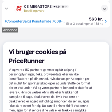
CS MEGASTORE
4.5
(1861)
Bestillingsvare
563 kr.
(ComputerSalg) Konstsmide 7608-000, Indbygget lysplade, 1 pære(r ), Fluorescerende, Sort, Sølv
Eller 3 betalinger af 188 kr.
Annonce
Vi bruger cookies på
PriceRunner
Vi og vores
152
partnere gemmer og får adgang til
personoplysninger, f.eks. browserdata eller unikke
identifikatorer, på din enhed. Hvis du vælger Accepter, gør
det muligt for sporingsteknologier at understøtte de formål,
der er vist under »Vi og vores partnere behandler datafor at
levere«. Hvis du vælger Afvis alle eller trækker dit
samtykke tilbage, deaktiveres de. Hvis trackere er
deaktiveret, er noget indhold og annoncer, du ser, muligvis
ikke så relevant for dig. Du kan til enhver tid få vist denne
menu igen for at ændre dine valg eller trække samtykke