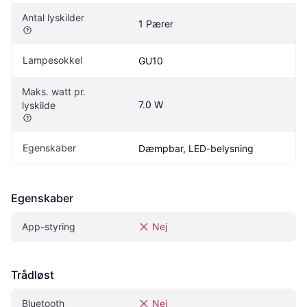
Antal lyskilder
1 Pærer
Lampesokkel
GU10
Maks. watt pr. 
7.0 W
lyskilde
Egenskaber
Dæmpbar, LED-belysning
Egenskaber
App-styring
Nej
Trådløst
Bluetooth
Nej