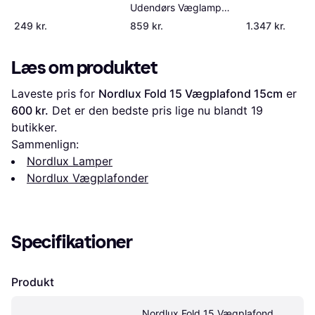
Udendørs Væglampe
Messing Vægplafond
249 kr.
859 kr.
1.347 kr.
4.5cm
Læs om produktet
Laveste pris for 
Nordlux Fold 15 Vægplafond 15cm
 er 
600 kr.
 Det er den bedste pris lige nu blandt 
19
butikker.
Sammenlign:
Nordlux Lamper
Nordlux Vægplafonder
Specifikationer
Produkt
Nordlux Fold 15 Vægplafond 