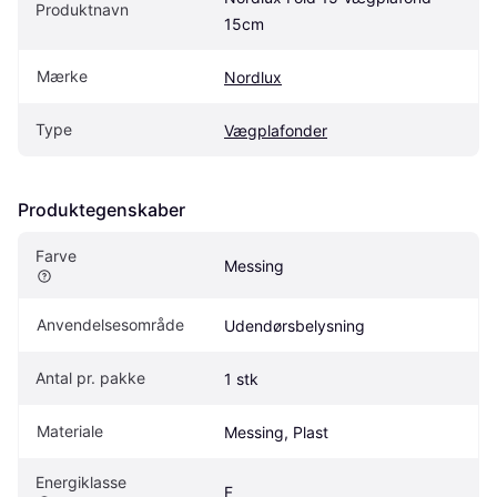
Produktnavn
15cm
Mærke
Nordlux
Type
Vægplafonder
Produktegenskaber
Farve
Messing
Anvendelsesområde
Udendørsbelysning
Antal pr. pakke
1 stk
Materiale
Messing, Plast
Energiklasse
F