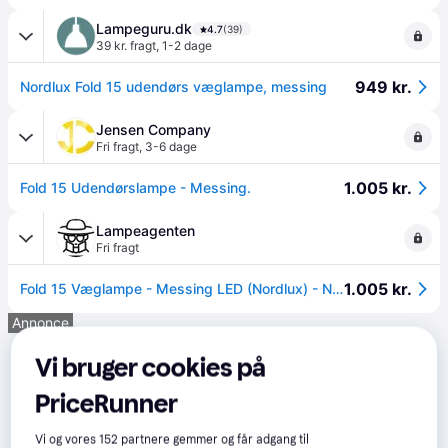
Lampeguru.dk
4.7
(39)
39 kr. fragt
,
1-2 dage
949 kr.
Nordlux Fold 15 udendørs væglampe, messing
Jensen Company
Fri fragt
,
3-6 dage
1.005 kr.
Fold 15 Udendørslampe - Messing.
Lampeagenten
Fri fragt
1.005 kr.
Fold 15 Væglampe - Messing LED (Nordlux) - Nordlux - Hos Lampeagenten.
Annonce
Vi bruger cookies på
PriceRunner
Vi og vores
152
partnere gemmer og får adgang til