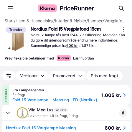
Start
/
Hjem & Husholdning
/
Interiør & Møbler
/
Lamper
/
Vægplafonder
Nordlux Fold 15 Vægplafond 15cm
Trender
Nordlux' lampe fås med IP44-klassificering. Med den Kan 
du gøre dit udendørsområde endnu mere indbydende.
Sammenlign priser fra
600 kr.
til
1.875 kr.
+
4
Prøv fleksible betalinger med
Lær hvordan
Versioner
Promoveret
Pris med fragt
Fra Lampeagenten
ANNONCE
1.005 kr.
Fri fragt
Fold 15 Væglampe - Messing LED (Nordlux) - Nordlux - Hos Lampeagenten.
Vild Med Lys
1.0
(1)
·
Laveste pris
49 kr. fragt
,
1 dag
600 kr.
Nordlux Fold 15 Væglampe Messing