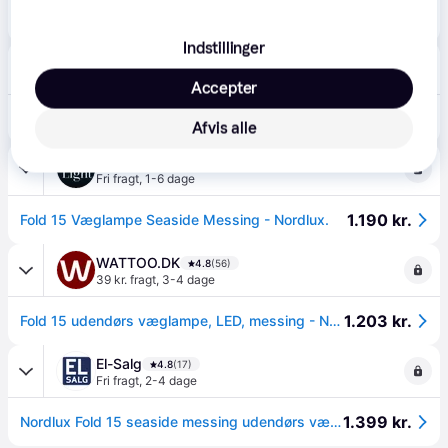
1.130 kr.
Væglampe Nordlux, Guld / Messing, Stue, Aluminium
Eller 3 betalinger af 377 kr.
Indstillinger
Greenline.dk
4.7
(31)
39 kr. fragt
,
1-2 dage
Accepter
1.099 kr.
Nordlux Fold 15 udendørs væglampe, messing
Afvis alle
Luxlight.dk
Fri fragt
,
1-6 dage
1.190 kr.
Fold 15 Væglampe Seaside Messing - Nordlux.
WATTOO.DK
4.8
(56)
39 kr. fragt
,
3-4 dage
1.203 kr.
Fold 15 udendørs væglampe, LED, messing - Nordlux
El-Salg
4.8
(17)
Fri fragt
,
2-4 dage
1.399 kr.
Nordlux Fold 15 seaside messing udendørs væglampe.