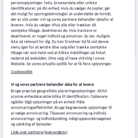
personoplysninger, f.eks. browserdata eller unikke
identifikatorer, på din enhed. Hvis du vælger Accepter, gør
det muligt for sporingsteknologier at understøtte de formål,
der er vist under »Vi og vores partnere behandler datafor at
levere«. Hvis du vælger Afvis alle eller trækker dit
samtykke tilbage, deaktiveres de. Hvis trackere er
deaktiveret, er noget indhold og annoncer, du ser, muligvis
ikke så relevant for dig. Du kan til enhver tid få vist denne
menu igen for at ændre dine valg eller trække samtykke
tilbage når som helst ved at klikke Indstillinger på linket
nederst på websiden. Dine valg vil have virkning i vores
El-Salg Aalborg
Website. Se vores privatliv politik for at få flere oplysninger.
39 kr. fragt
,
1-3 dage
Cookiepolitik
1.005 kr.
Fold 15 Væglampe LED IP54, Messing - Nordlux.
Vi og vores partnere behandler data for at levere
Bruge præcise geografiske placeringsoplysninger. Aktivt
Lampeshop
scanne enhedskarakteristika til identifikation. Opbevare
Fri fragt
,
1-3 dage
og/eller tilgå oplysninger på en enhed. Måle
annonceringseffektivitet. Bruge begrænsede oplysninger til
1.049 kr.
Nordlux Fold 15 Væglampe Messing
at vælge annoncering. Tilpasset annoncering og indhold,
annoncerings- og indholdsmåling, målgruppeundersøgelser
og udvikling af tjenester.
Lampemesteren
Fri fragt
,
2-4 dage
Liste over partnere (leverandører)