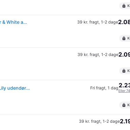
K
2.08
Philips Hue Lily udendørs havespot med spyd, Color & White ambiance, Zigbee, sort - 3 pak
39 kr. fragt
,
1-2 dage
K
2.09
39 kr. fragt
,
1-2 dage
K
2.23
(ComputerSalg) Philips Hue White Color Ambiance Lily udendørs 3 x Spot - Base Kit
Fri fragt
,
1 dag
Eller 7
K
2.1
39 kr. fragt
,
1-2 dage