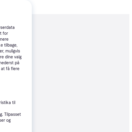
moveret
wserdata
t for
tnere
99 kr.
e tilbage,
r, muligvis
00 kr./md.
re dine valg
 nederst på
øbsgaranti
 at få flere
61 kr.
øbsgaranti
stika til
4 kr.
. Tilpasset
95 kr./md.
ser og