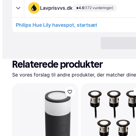
Lavprisvvs.dk
4.6
(172 vurderinger)
Philips Hue Lily havespot, startsæt
Relaterede produkter
Se vores forslag til andre produkter, der matcher dine