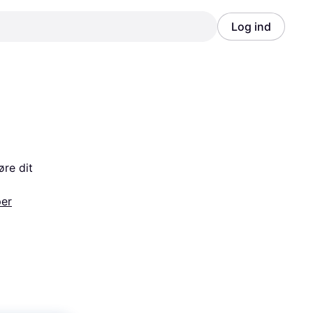
Log ind
Annonce
Annonce
re dit 
er