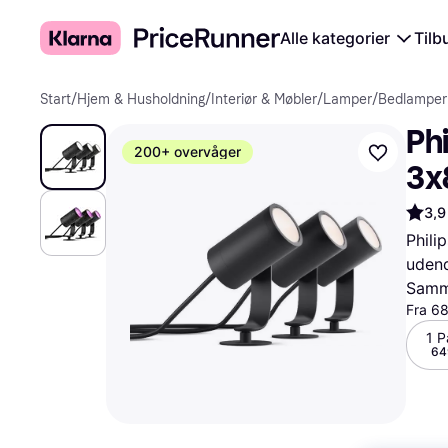
Alle kategorier
Tilb
Start
/
Hjem & Husholdning
/
Interiør & Møbler
/
Lamper
/
Bedlamper
Phi
200+ overvåger
3x
3,9
Phili
uden
Samme
Fra 6
1 P
64