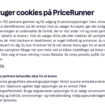
tet
Specifikationer
ruger cookies på PriceRunner
Pro
es
152
partnere gemmer og får adgang til personoplysninger, f.eks. bro
ke identifikatorer, på din enhed. Hvis du vælger Accepter, gør det mulig
eknologier at understøtte de formål, der er vist under »Vi og vores par
2.6
 datafor at levere«. Hvis du vælger Afvis alle eller trækker dit samtykk
Fri fragt
,
2-3 dage
Ambiance
es de. Hvis trackere er deaktiveret, er noget indhold og annoncer, du se
Eller 9
elevant for dig. Du kan til enhver tid få vist denne menu igen for at ænd
kke samtykke tilbage når som helst ved at klikke Indstillinger på linket
K
Dine valg vil have virkning i vores Website. Se vores privatliv politik for
r.
2.0
·
tik
Laveste pris
39 kr. fragt
,
1-2 dage
es partnere behandler data for at levere
K
cise geografiske placeringsoplysninger. Aktivt scanne enhedskarakteri
ation. Opbevare og/eller tilgå oplysninger på en enhed. Måle
2.08
ngseffektivitet. Bruge begrænsede oplysninger til at vælge annoncering
Fri fragt
,
1 dag
Eller 6
ng og indhold, annoncerings- og indholdsmåling, målgruppeundersøgel
af tjenester.