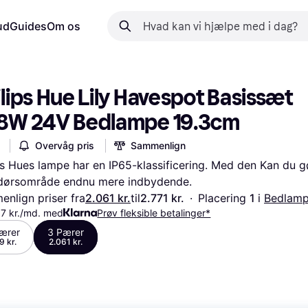
ud
Guides
Om os
lips Hue Lily Havespot Basissæt 
8W 24V Bedlampe 19.3cm
Overvåg pris
Sammenlign
ps Hues lampe har en IP65-klassificering. Med den Kan du gø
dørsområde endnu mere indbydende.
nlign priser fra
2.061 kr.
til
2.771 kr.
·
Placering 
1 
i 
Bedlamp
87 kr./md. med
Prøv fleksible betalinger*
ærer
3 Pærer
9 kr.
2.061 kr.