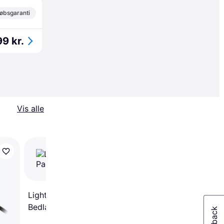
øbsgaranti
99 kr.
Vis alle
LightsOn Spectrum 5
pack Bedlampe
LightsOn Start 2-Pack
Bedlampe