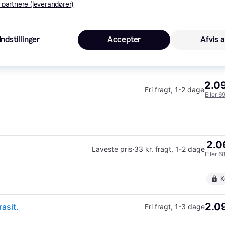
K
 partnere (leverandører)
2.08
Fri fragt
,
1-2 dage
Indstillinger
Accepter
Afvis a
2.09
Fri fragt
,
1-2 dage
Eller 6
2.0
·
Laveste pris
33 kr. fragt
,
1-2 dage
Eller 6
K
2.09
asit.
Fri fragt
,
1-3 dage