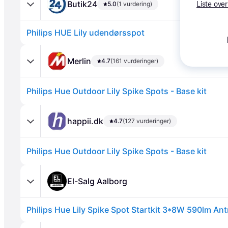
Butik24
5.0
(1 vurdering)
Liste over
Philips HUE Lily udendørsspot
Merlin
4.7
(161 vurderinger)
Philips Hue Outdoor Lily Spike Spots - Base kit
Annonce
happii.dk
4.7
(127 vurderinger)
Philips Hue Outdoor Lily Spike Spots - Base kit
El-Salg Aalborg
Philips Hue Lily Spike Spot Startkit 3*8W 590lm Antr