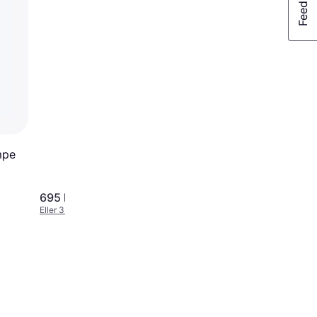
mpe
695 kr.
549 kr.
Eller 3 betalinger af 232 kr.