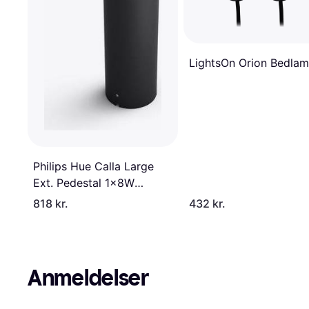
LightsOn Orion Bedla
Philips Hue Calla Large
Ext. Pedestal 1x8W
Bedlampe 40cm
818 kr.
432 kr.
Anmeldelser