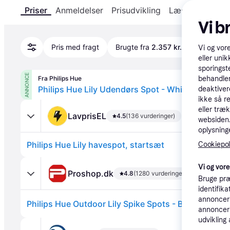
Priser
Anmeldelser
Prisudvikling
Læs om produk
Vi b
Pris med fragt
Brugte fra
2.357 kr.
Vi og vor
eller unik
sporingst
ANNONCE
Fra Philips Hue
behandler
Philips Hue Lily Udendørs Spot - White & Color 
deaktiver
ikke så r
eller træ
LavprisEL
4.5
(136 vurderinger)
websiden. 
oplysninge
Philips Hue Lily havespot, startsæt
Cookiepoli
Vi og vor
Proshop.dk
4.8
(1280 vurderinger)
Bruge præ
identifik
annonceri
Philips Hue Outdoor Lily Spike Spots - Base kit
annonceri
udvikling 