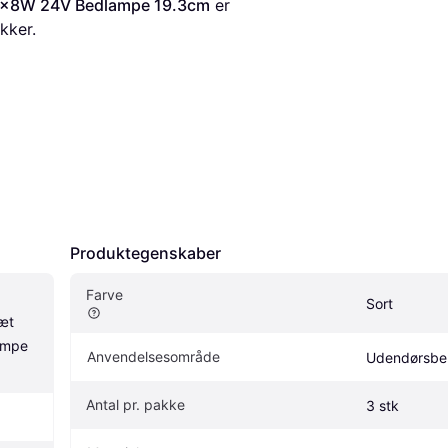
t 3x8W 24V Bedlampe 19.3cm
 er 
ikker.
Produktegenskaber
Farve
Sort
t 
mpe 
Anvendelsesområde
Udendørsbe
Antal pr. pakke
3 stk