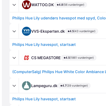
WATTOO.DK
4.8
(56 vurderinger)
VVS-Eksperten.dk
4.5
(43 vurderinger)
Philips Hue Lily havespot, startsæt
Annonce
CS MEGASTORE
4.5
(1861 vurderinger)
Lampeguru.dk
4.7
(39 vurderinger)
Philips Hue Lily havespot, startsæt