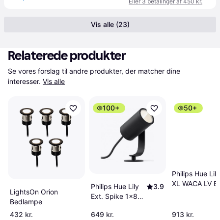
Eller 3 betalinger af 450 kr.
Vis alle (23)
Relaterede produkter
Se vores forslag til andre produkter, der matcher dine 
interesser.
Vis alle
100+
50+
Philips Hue Lily
XL WACA LV E
Philips Hue Lily
3.9
LightsOn Orion
spike 1x15
Ext. Spike 1x8W
Bedlampe
Bedlampe 19c
24V Bedlampe
432 kr.
649 kr.
913 kr.
8.4cm