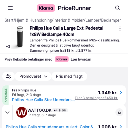
Start
/
Hjem & Husholdning
/
Interiør & Møbler
/
Lamper
/
Bedlamper
Philips Hue Calla Large Ext. Pedestal 
1x8W Bedlampe 40cm
Lampen fra Philips Hue kommer med IP65-klassificering. 
Den er designet til at blive brugt udenfor.
+
3
Sammenlign priser fra
818 kr.
til
2.877 kr.
Prøv fleksible betalinger med
Lær hvordan
Promoveret
Pris med fragt
Fra Philips Hue
ANNONCE
1.349 kr.
Fri fragt
,
2-3 dage
Eller 3 betalinger af 450 kr.
Philips Hue Calla Stor Udendørs Piedestal - White & Color Ambiance
WATTOO.DK
4.8
(56)
Fri fragt
,
6-7 dage
1.008 kr.
Philips Hue Calla stor udendørs pullert, Color & White ambiance, 600 lm, Zigbee + Bluetooth, sort (1 stk)