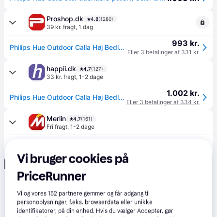
Proshop.dk
4.8
(1280)
39 kr. fragt
,
1 dag
993 kr.
Philips Hue Outdoor Calla Høj Bedlampe - Til Udvidelse
Eller 3 betalinger af 331 kr.
happii.dk
4.7
(127)
33 kr. fragt
,
1-2 dage
1.002 kr.
Philips Hue Outdoor Calla Høj Bedlampe - Til Udvidelse
Eller 3 betalinger af 334 kr.
Merlin
4.7
(161)
Fri fragt
,
1-2 dage
1.036 kr.
Philips Hue Outdoor Calla Høj Bedlampe - Til Udvidelse
Eller 3 betalinger af 345 kr.
Vi bruger cookies på
Annonce
PriceRunner
Vi og vores
152
partnere gemmer og får adgang til
personoplysninger, f.eks. browserdata eller unikke
identifikatorer, på din enhed. Hvis du vælger Accepter, gør