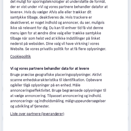
det muligt for sporingsteknologier at understøtte de formål,
der er vist under »Vi og vores partnere behandler datafor at
levere«. Hvis du vælger Afvis alle eller trækker dit
samtykke tilbage, deaktiveres de. Hvis trackere er
deaktiveret, er noget indhold og annoncer, du ser, muligvis
ikke så relevant for dig. Du kan til enhver tid få vist denne
menu igen for at ændre dine valg eller trække samtykke
tilbage når som helst ved at klikke Indstillinger på linket
nederst på websiden. Dine valg vil have virkning i vores
Website. Se vores privatliv politik for at få flere oplysninger.
Cookiepolitik
CS MEGASTORE
4.5
(1861)
Vi og vores partnere behandler data for at levere
Fri fragt
,
4-5 dage
Bruge præcise geografiske placeringsoplysninger. Aktivt
1.134 kr.
scanne enhedskarakteristika til identifikation. Opbevare
(ComputerSalg) Philips Hue White and Color Ambiance - Pedestallys - LED-lyspære - 8 W (tilsvarende 49 W) - klasse A - 2000-6500 K - sort
Eller 3 betalinger af 378 kr.
og/eller tilgå oplysninger på en enhed. Måle
annonceringseffektivitet. Bruge begrænsede oplysninger til
Elgiganten
4.3
(42)
at vælge annoncering. Tilpasset annoncering og indhold,
49 kr. fragt
,
1-2 dage
annoncerings- og indholdsmåling, målgruppeundersøgelser
og udvikling af tjenester.
1.112 kr.
Philips Hue Calla Large lampesokkel til udvidelse 24V (sort)
Liste over partnere (leverandører)
POWER
49 kr. fragt
,
1-2 dage