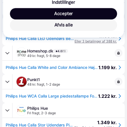
Indstillinger
1.112 kr.
Philips Hue WCA Calla Large piedestallampe Forlængelse, sort 24v.
Accepter
avXperten
4.8
(428)
Afvis alle
49 kr. fragt
,
3-5 dage
1.165 kr.
Philips Hue Calla LED Udendørs Bedlampe - 600lm - Sort
Eller 3 betalinger af 388 kr.
Homeshop.dk
4.0
(1)
49 kr. fragt
,
5-8 dage
1.199 kr.
Philips Hue Calla White and Color Ambiance Høj Bedlampe Sort 8W Extension
Punkt1
48 kr. fragt
,
1-2 dage
1.222 kr.
Philips Hue WCA Calla Large piedestallampe Forlængelse, sort 24v.
Philips Hue
Fri fragt
,
2-3 dage
1.349 kr.
Philips Hue Calla Stor Udendørs Piedestal - White & Color Ambiance