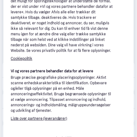
det muligt for sporingsteknologier at understøtte de formål,
der er vist under »Vi og vores partnere behandler datafor at
levere«. Hvis du vælger Afvis alle eller trækker dit
samtykke tilbage, deaktiveres de. Hvis trackere er
deaktiveret, er noget indhold og annoncer, du ser, muligvis
ikke så relevant for dig. Du kan til enhver tid få vist denne
menu igen for at ændre dine valg eller trække samtykke
tilbage når som helst ved at klikke Indstillinger på linket
nederst på websiden. Dine valg vil have virkning i vores
Website. Se vores privatliv politik for at få flere oplysninger.
Cookiepolitik
Lampeguru.dk
4.7
(39)
Vi og vores partnere behandler data for at levere
39 kr. fragt
,
1-2 dage
Bruge præcise geografiske placeringsoplysninger. Aktivt
scanne enhedskarakteristika til identifikation. Opbevare
159 kr.
Philips Hue udendørs lavvolt kabel med t-stykke
og/eller tilgå oplysninger på en enhed. Måle
annonceringseffektivitet. Bruge begrænsede oplysninger til
Lavprisvvs.dk
4.6
(172)
at vælge annoncering. Tilpasset annoncering og indhold,
39 kr. fragt
,
1-2 dage
annoncerings- og indholdsmåling, målgruppeundersøgelser
og udvikling af tjenester.
159 kr.
Philips Hue udendørs lavvolt kabel med t-stykke
Liste over partnere (leverandører)
CS MEGASTORE
4.5
(1861)
39 kr. fragt
,
4-5 dage