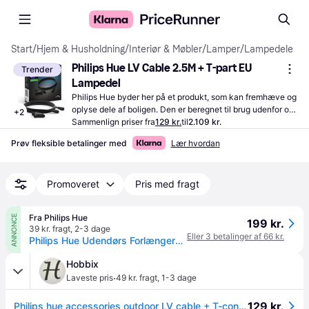
Start
/
Hjem & Husholdning
/
Interiør & Møbler
/
Lamper
/
Lampedele
Philips Hue LV Cable 2.5M + T-part EU 
Trender
Lampedel
Philips Hue byder her på et produkt, som kan fremhæve og 
oplyse dele af boligen. Den er beregnet til brug udenfor og 
+
2
er noget for dig, der vil have en oplyst bolig.
Sammenlign priser fra
129 kr.
til
2.109 kr.
Prøv fleksible betalinger med
Lær hvordan
Promoveret
Pris med fragt
Fra Philips Hue
ANNONCE
199 kr.
39 kr. fragt
,
2-3 dage
Eller 3 betalinger af 66 kr.
Philips Hue Udendørs Forlængerkabel 2,5 M + T-stykke
Hobbix
·
Laveste pris
49 kr. fragt
,
1-3 dage
129 kr.
Philips hue accessories outdoor LV cable + T-connector 2.5M