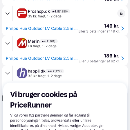
Proshop.dk
4.8
(1280)
39 kr. fragt
,
1-2 dage
146 kr.
Philips Hue Outdoor LV Cable 2.5m + T-part
Eller 3 betalinger af 49 kr.
Merlin
4.7
(161)
Fri fragt
,
1-2 dage
186 kr.
Philips Hue Outdoor LV Cable 2.5m + T-part
Eller 3 betalinger af 62 kr.
happii.dk
4.7
(127)
33 kr. fragt
,
1-2 dage
153 kr.
Philips Hue Outdoor LV Cable 2.5m + T-part
Eller 3 betalinger af 51 kr.
Vi bruger cookies på
Annonce
PriceRunner
Vi og vores
152
partnere gemmer og får adgang til
personoplysninger, f.eks. browserdata eller unikke
identifikatorer, på din enhed. Hvis du vælger Accepter, gør