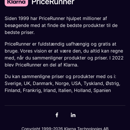
Siden 1999 har PriceRunner hjulpet millioner af
besøgende med at finde de bedste produkter til de
bedste priser.
PriceRunner er fuldstændig uafhængig og gratis at
bruge. Vores vision er at være den, du altid kan regne
med, når du sammenligner produkter og priser. I 2022
blev PriceRunner en del af Klarna.
Du kan sammenligne priser og produkter med os i:
Sverige
,
UK
,
Danmark
,
Norge
,
USA
,
Tyskland
,
Østrig
,
Finland
,
Frankrig
,
Irland
,
Italien
,
Holland
,
Spanien
Copyright 1999-2026 Klarna Technologies AB