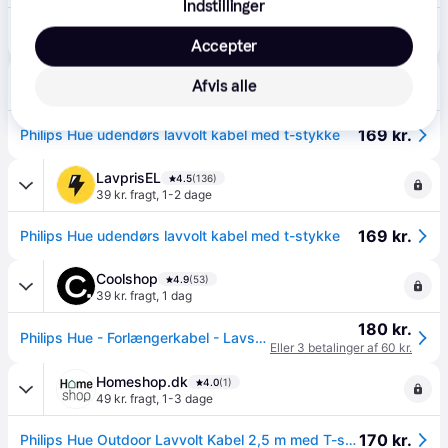
Indstillinger
168 kr.
(ComputerSalg) Philips Hue - Forlængerkabel til strøm - 2.5 m - udendørs - sort
Eller 3 betalinger af 56 kr.
Accepter
Greenline.dk
4.7
(31)
Afvis alle
39 kr. fragt
,
1-2 dage
169 kr.
Philips Hue udendørs lavvolt kabel med t-stykke
LavprisEL
4.5
(136)
39 kr. fragt
,
1-2 dage
169 kr.
Philips Hue udendørs lavvolt kabel med t-stykke
Coolshop
4.9
(53)
39 kr. fragt
,
1 dag
180 kr.
Philips Hue - Forlængerkabel - Lavspændingskabel 2,5M + T-stykke - Klar til levering - Prismatch
Eller 3 betalinger af 60 kr.
Homeshop.dk
4.0
(1)
49 kr. fragt
,
1-3 dage
170 kr.
Philips Hue Outdoor Lavvolt Kabel 2,5 m med T-stykke ✓ På lager - klar til levering og afhentning