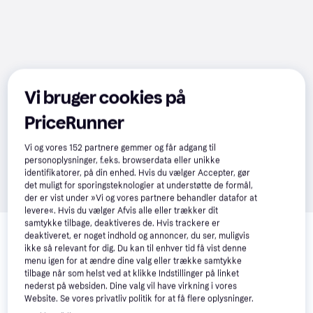
Vi bruger cookies på
PriceRunner
Vi og vores
152
partnere gemmer og får adgang til
personoplysninger, f.eks. browserdata eller unikke
identifikatorer, på din enhed. Hvis du vælger Accepter, gør
det muligt for sporingsteknologier at understøtte de formål,
der er vist under »Vi og vores partnere behandler datafor at
levere«. Hvis du vælger Afvis alle eller trækker dit
Relaterede produkter
samtykke tilbage, deaktiveres de. Hvis trackere er
deaktiveret, er noget indhold og annoncer, du ser, muligvis
Se vores forslag til andre produkter, der matcher dine 
ikke så relevant for dig. Du kan til enhver tid få vist denne
interesser.
Vis alle
menu igen for at ændre dine valg eller trække samtykke
tilbage når som helst ved at klikke Indstillinger på linket
nederst på websiden. Dine valg vil have virkning i vores
Website. Se vores privatliv politik for at få flere oplysninger.