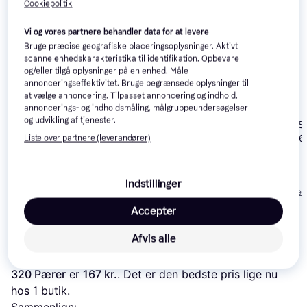
Cookiepolitik
Vi og vores partnere behandler data for at levere
Bruge præcise geografiske placeringsoplysninger. Aktivt
scanne enhedskarakteristika til identifikation. Opbevare
og/eller tilgå oplysninger på en enhed. Måle
annonceringseffektivitet. Bruge begrænsede oplysninger til
Konstsmide 6660
at vælge annoncering. Tilpasset annoncering og indhold,
Juletræslys 270 Pærer
annoncerings- og indholdsmåling, målgruppeundersøgelser
og udvikling af tjenester.
Star Trading Se
Juletræslys 1
Liste over partnere (leverandører)
Goobay 200
Juletræslys
159 kr.
229 kr.
Indstillinger
293 kr.
Eller 3 betalinger af 53 kr.
Eller 3 betalinger 
Accepter
Læs om produktet
Afvis alle
Laveste pris for 
ECD Germany Net Black Juletræslys 
320 Pærer
 er 
167 kr.
. Det er den bedste pris lige nu 
hos 1 butik.
Sammenlign: