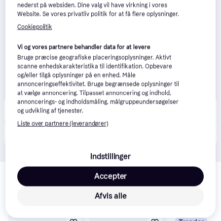
nederst på websiden. Dine valg vil have virkning i vores
Website. Se vores privatliv politik for at få flere oplysninger.
Cookiepolitik
Vi og vores partnere behandler data for at levere
Bruge præcise geografiske placeringsoplysninger. Aktivt
scanne enhedskarakteristika til identifikation. Opbevare
og/eller tilgå oplysninger på en enhed. Måle
annonceringseffektivitet. Bruge begrænsede oplysninger til
at vælge annoncering. Tilpasset annoncering og indhold,
annoncerings- og indholdsmåling, målgruppeundersøgelser
Boozt
og udvikling af tjenester.
59 kr. fragt
,
1-2 dage
Liste over partnere (leverandører)
245 kr.
RÖRSTRAND Swedish Grace Skål 1 L | White | 1 L
Indstillinger
Relaterede produkter
Accepter
Se vores forslag til andre produkter, der matcher dine 
interesser.
Vis alle
Afvis alle