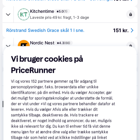
Kitchentime
5.0
(1)
·
Laveste pris
49 kr. fragt
,
1-3 dage
151 kr.
Rörstrand Swedish Grace skål 1 l sne.
Nordic Nest
4.3
(66)
·
Laveste pris
49 kr. fragt
,
4-6 dage
Vi bruger cookies på
151 kr.
Rörstrand Swedish Grace skål 1 l sne.
PriceRunner
KitchenOne
5.0
(2)
49 kr. fragt
Vi og vores
152
partnere gemmer og får adgang til
personoplysninger, f.eks. browserdata eller unikke
159 kr.
identifikatorer, på din enhed. Hvis du vælger Accepter, gør
Rörstrand Swedish Grace skål, 1 L, snehvid
det muligt for sporingsteknologier at understøtte de formål,
Annonce
der er vist under »Vi og vores partnere behandler datafor at
levere«. Hvis du vælger Afvis alle eller trækker dit
samtykke tilbage, deaktiveres de. Hvis trackere er
deaktiveret, er noget indhold og annoncer, du ser, muligvis
ikke så relevant for dig. Du kan til enhver tid få vist denne
menu igen for at ændre dine valg eller trække samtykke
tilbage når som helst ved at klikke Indstillinger på linket