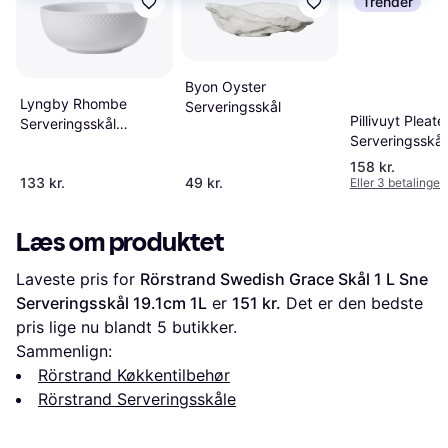
Trender
Byon Oyster
Lyngby Rhombe
Serveringsskål
Pillivuyt Pleate
Serveringsskål
Serveringsskål
15.5cm
15cm
158 kr.
133 kr.
49 kr.
Eller 3 betalinger 
Læs om produktet
Laveste pris for 
Rörstrand Swedish Grace Skål 1 L Sne 
Serveringsskål 19.1cm 1L
 er 
151 kr.
 Det er den bedste 
pris lige nu blandt 
5
 butikker.
Sammenlign:
Rörstrand Køkkentilbehør
Rörstrand Serveringsskåle