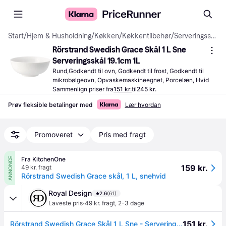
Start
/
Hjem & Husholdning
/
Køkken
/
Køkkentilbehør
/
Serveringsskåle
Rörstrand Swedish Grace Skål 1 L Sne 
Serveringsskål 19.1cm 1L
Rund,Godkendt til ovn, Godkendt til frost, Godkendt til 
mikrobølgeovn, Opvaskemaskineegnet, Porcelæn, Hvid
Sammenlign priser fra
151 kr.
til
245 kr.
Prøv fleksible betalinger med
Lær hvordan
Promoveret
Pris med fragt
Fra KitchenOne
ANNONCE
159 kr.
49 kr. fragt
Rörstrand Swedish Grace skål, 1 L, snehvid
Royal Design
2.6
(61)
·
Laveste pris
49 kr. fragt
,
2-3 dage
151 kr.
Rörstrand Swedish Grace Skål 1 L Sne - Serveringsskåle Porcelæn Snow (White) - 1026495.