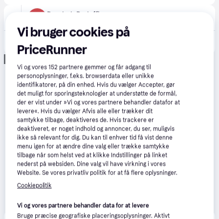
Daarbak Redoffice
59 kr. fragt
,
1-2 dage
Vi bruger cookies på
311 kr.
Q-connect skæremaskine A4 10ark
PriceRunner
Annonce
Vi og vores
152
partnere gemmer og får adgang til
personoplysninger, f.eks. browserdata eller unikke
identifikatorer, på din enhed. Hvis du vælger Accepter, gør
det muligt for sporingsteknologier at understøtte de formål,
der er vist under »Vi og vores partnere behandler datafor at
levere«. Hvis du vælger Afvis alle eller trækker dit
samtykke tilbage, deaktiveres de. Hvis trackere er
deaktiveret, er noget indhold og annoncer, du ser, muligvis
ikke så relevant for dig. Du kan til enhver tid få vist denne
menu igen for at ændre dine valg eller trække samtykke
tilbage når som helst ved at klikke Indstillinger på linket
nederst på websiden. Dine valg vil have virkning i vores
Website. Se vores privatliv politik for at få flere oplysninger.
Cookiepolitik
Vi og vores partnere behandler data for at levere
Bruge præcise geografiske placeringsoplysninger. Aktivt