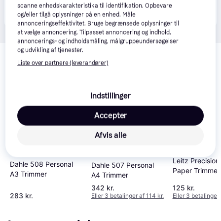
Produktet fås også hos 
1
butik
, som ikke er betalende 
scanne enhedskarakteristika til identifikation. Opbevare
Vis alle
kunde i denne kategori.
og/eller tilgå oplysninger på en enhed. Måle
annonceringseffektivitet. Bruge begrænsede oplysninger til
at vælge annoncering. Tilpasset annoncering og indhold,
annoncerings- og indholdsmåling, målgruppeundersøgelser
Relaterede produkter
og udvikling af tjenester.
Liste over partnere (leverandører)
Se vores forslag til andre produkter, der matcher dine 
interesser.
Vis alle
Indstillinger
Trender
Trender
Accepter
Afvis alle
Leitz Precisio
Dahle 508 Personal
Dahle 507 Personal
Paper Trimmer
A3 Trimmer
A4 Trimmer
342 kr.
125 kr.
283 kr.
Eller 3 betalinger af 114 kr.
Eller 3 betalinger 