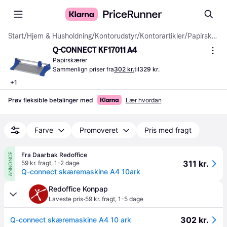
Start
/
Hjem & Husholdning
/
Kontorudstyr
/
Kontorartikler
/
Papirskærere
Q-CONNECT KF17011 A4
Papirskærer
Sammenlign priser fra
302 kr.
til
329 kr.
+
1
Prøv fleksible betalinger med
Lær hvordan
Farve
Promoveret
Pris med fragt
Fra Daarbak Redoffice
ANNONCE
311 kr.
59 kr. fragt
,
1-2 dage
Q-connect skæremaskine A4 10ark
Redoffice Konpap
·
Laveste pris
59 kr. fragt
,
1-5 dage
302 kr.
Q-connect skæremaskine A4 10 ark