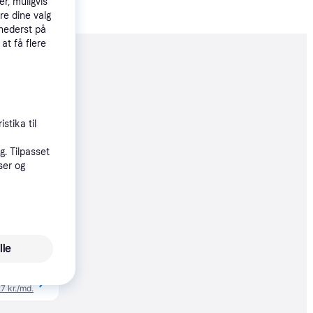
r, muligvis
re dine valg
 nederst på
 at få flere
moveret
81 kr.
127 kr./md.
stika til
. Tilpasset
øbsgaranti
ser og
81 kr.
27 kr./md.
øbsgaranti
lle
81 kr.
27 kr./md.