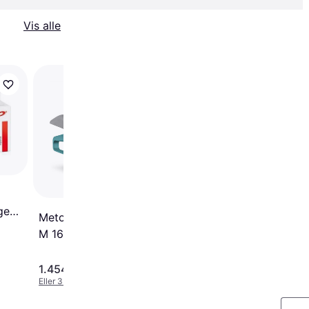
Vis alle
Meto Basic S 822
Prismærkepistol 1 Lin
Tegn
gen
Meto Prismärkare Classic
M 162
id 1
1.454 kr.
687 kr.
Eller 3 betalinger af 485 kr.
Eller 3 betalinger af 229 kr.