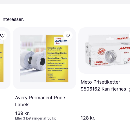
 interesser.
Meto Prisetiketter
9506162 Kan fjernes i
Etiket-bredde: 26 mm
e
Avery Permanent Price
Etikethøjde: 12 mm Hv
Labels
stk
169 kr.
128 kr.
Eller 3 betalinger af 56 kr.