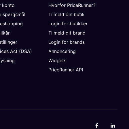
r konto
Hvorfor PriceRunner?
de spørgsmål
Tilmeld din butik
neshopping
Login for butikker
vilkår
Tilmeld dit brand
tillinger
Login for brands
vices Act (DSA)
Annoncering
ysning
Widgets
PriceRunner API