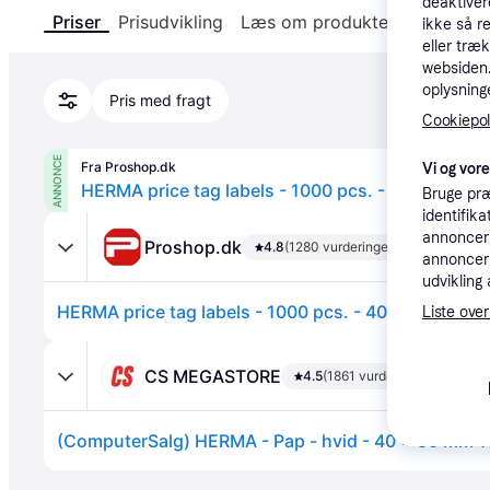
deaktiver
Priser
Prisudvikling
Læs om produktet
Specifika
ikke så r
eller træ
websiden. 
oplysninge
Pris med fragt
Cookiepoli
ANNONCE
Fra Proshop.dk
Vi og vor
HERMA price tag labels - 1000 pcs. - 40 x 50 mm
Bruge præ
identifik
annonceri
Proshop.dk
4.8
(1280 vurderinger)
annonceri
udvikling 
HERMA price tag labels - 1000 pcs. - 40 x 50 mm
Liste over
CS MEGASTORE
4.5
(1861 vurderinger)
Annonce