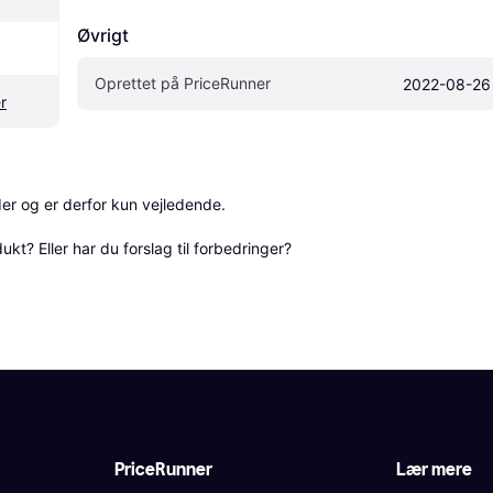
Øvrigt
Oprettet på PriceRunner
2022-08-26
r
r og er derfor kun vejledende. 

? Eller har du forslag til forbedringer? 
PriceRunner
Lær mere