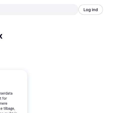
Log ind
Annonce
Annonce
 
wserdata
t for
tnere
e tilbage,