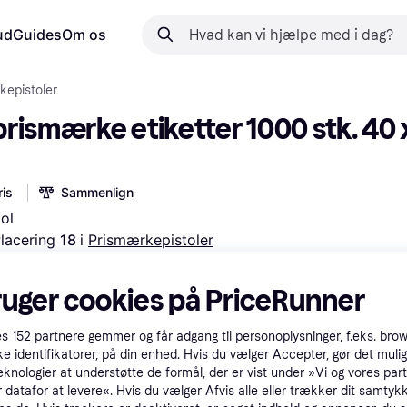
ud
Guides
Om os
kepistoler
rismærke etiketter 1000 stk. 40 x
is
Sammenlign
ol
lacering 
18 
i 
Prismærkepistoler
 med
Prøv fleksible betalinger*
vid
ruger cookies på PriceRunner
es
152
partnere gemmer og får adgang til personoplysninger, f.eks. bro
ke identifikatorer, på din enhed. Hvis du vælger Accepter, gør det mulig
eknologier at understøtte de formål, der er vist under »Vi og vores par
 datafor at levere«. Hvis du vælger Afvis alle eller trækker dit samtykk