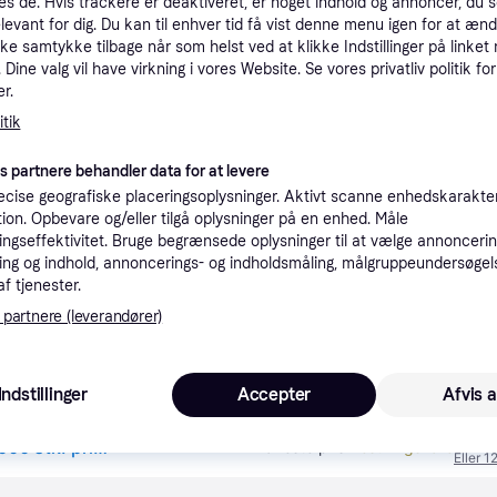
es de. Hvis trackere er deaktiveret, er noget indhold og annoncer, du se
tioner
elevant for dig. Du kan til enhver tid få vist denne menu igen for at ænd
kke samtykke tilbage når som helst ved at klikke Indstillinger på linket
Dine valg vil have virkning i vores Website. Se vores privatliv politik for
r.
Pro
tik
3
es partnere behandler data for at levere
39 kr. fragt
,
3 dage
Eller 
cise geografiske placeringsoplysninger. Aktivt scanne enhedskarakteri
ation. Opbevare og/eller tilgå oplysninger på en enhed. Måle
ngseffektivitet. Bruge begrænsede oplysninger til at vælge annoncering
K
ng og indhold, annoncerings- og indholdsmåling, målgruppeundersøgel
af tjenester.
3
·
Laveste pris
39 kr. fragt
,
3 dage
 partnere (leverandører)
Eller 1
K
Indstillinger
Accepter
Afvis a
3
(ComputerSalg) HERMA - Pap - hvid - 40 x 50 mm 1000 stk. prismærke etiketter
·
Laveste pris
Bestillingsvare
Eller 1