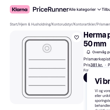
Alle kategorier
Tilb
Start
/
Hjem & Husholdning
/
Kontorudstyr
/
Kontorartikler
/
Prismær
Herma p
50 mm
Overvåg pr
Prismærkepist
Pris
381 kr.
·
P
Fra 127 kr./md.
Alle
H
Vi b
Vi og vor
eller unik
sporingst
behandler