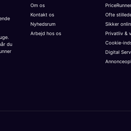
Om os
PriceRunne
Kontakt os
Ofte stille
gende
Nyhedsrum
Sikker onli
Arbejd hos os
Privatliv & 
uge.
Cookie-inds
når du
unner
Digital Ser
Annonceopl