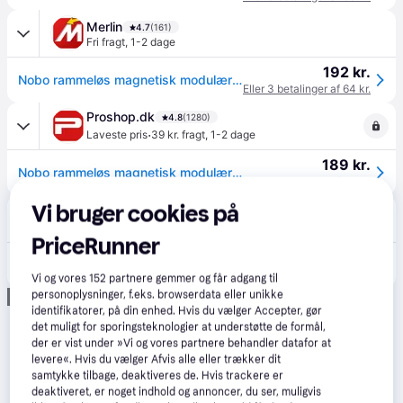
Merlin
4.7
(161)
Fri fragt
,
1-2 dage
192 kr.
Nobo rammeløs magnetisk modulær whiteboard 60x45cm
Eller 3 betalinger af 64 kr.
Proshop.dk
4.8
(1280)
·
Laveste pris
39 kr. fragt
,
1-2 dage
189 kr.
Nobo rammeløs magnetisk modulær whiteboard 60x45cm
Eller 3 betalinger af 63 kr.
Vi bruger cookies på
CS MEGASTORE
4.5
(1861)
39 kr. fragt
,
1 dag
PriceRunner
224 kr.
(ComputerSalg) Whiteboard Nobo rammeløs stål 65x45 cm
Eller 3 betalinger af 75 kr.
Vi og vores
152
partnere gemmer og får adgang til
personoplysninger, f.eks. browserdata eller unikke
Annonce
identifikatorer, på din enhed. Hvis du vælger Accepter, gør
det muligt for sporingsteknologier at understøtte de formål,
der er vist under »Vi og vores partnere behandler datafor at
levere«. Hvis du vælger Afvis alle eller trækker dit
samtykke tilbage, deaktiveres de. Hvis trackere er
deaktiveret, er noget indhold og annoncer, du ser, muligvis