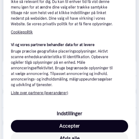
ikke så relevant for dig. Du kan til enhver tid få vist denne
menu igen for at ændre dine valg eller trække samtykke
tilbage når som helst ved at klikke Indstillinger på linket
nederst på websiden. Dine valg vil have virkning i vores
Website. Se vores privatliv politik for at få flere oplysninger.
Cookiepolitik
Vi og vores partnere behandler data for at levere
Bruge præcise geografiske placeringsoplysninger. Aktivt
scanne enhedskarakteristika til identifikation. Opbevare
og/eller tilgå oplysninger på en enhed. Måle
Coolshop
4.9
(53)
annonceringseffektivitet. Bruge begrænsede oplysninger til
39 kr. fragt
,
1 dag
at vælge annoncering. Tilpasset annoncering og indhold,
annoncerings- og indholdsmåling, målgruppeundersøgelser
225 kr.
Nobo - Magnetisk Whiteboard 60x45cm - Stål - Klar til levering - Prismatch
og udvikling af tjenester.
Eller 3 betalinger af 75 kr.
Liste over partnere (leverandører)
Grafical
4.8
(24)
59 kr. fragt
Indstillinger
259 kr.
Whiteboard Nobo tavle magnetisk rammeløs stål 65x45cm.
Accepter
avXperten
4.8
(428)
59 kr. fragt
,
2-4 dage
Afvis alle