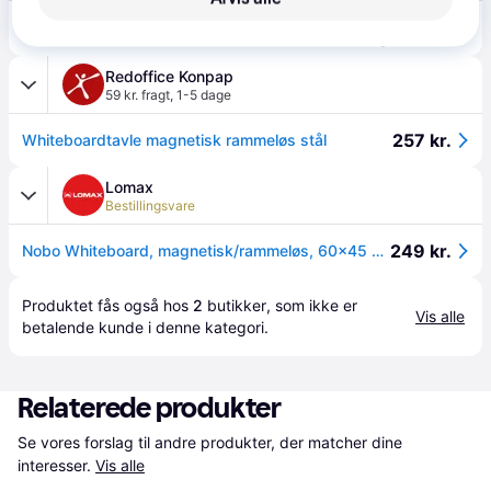
279 kr.
Nobo Magnetisk Whiteboard - 600x450mm
Eller 3 betalinger af 93 kr.
Redoffice Konpap
59 kr. fragt
,
1-5 dage
257 kr.
Whiteboardtavle magnetisk rammeløs stål
Lomax
Bestillingsvare
249 kr.
Nobo Whiteboard, magnetisk/rammeløs, 60x45 cm
Produktet fås også hos 
2
butikker
, som ikke er 
Vis alle
betalende kunde i denne kategori.
Relaterede produkter
Se vores forslag til andre produkter, der matcher dine 
interesser.
Vis alle