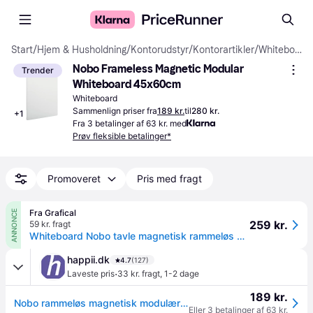
Start
/
Hjem & Husholdning
/
Kontorudstyr
/
Kontorartikler
/
Whiteboards
Nobo Frameless Magnetic Modular 
Trender
Whiteboard 45x60cm
Whiteboard
Sammenlign priser fra
189 kr.
til
280 kr.
+
1
Fra 3 betalinger af 63 kr. med
Prøv fleksible betalinger*
Promoveret
Pris med fragt
Fra Grafical
ANNONCE
259 kr.
59 kr. fragt
Whiteboard Nobo tavle magnetisk rammeløs stål 65x45cm.
happii.dk
4.7
(127)
·
Laveste pris
33 kr. fragt
,
1-2 dage
189 kr.
Nobo rammeløs magnetisk modulær whiteboard 60x45cm
Eller 3 betalinger af 63 kr.