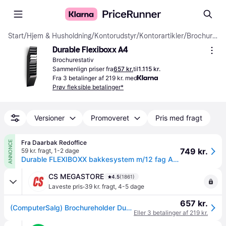
Start
/
Hjem & Husholdning
/
Kontorudstyr
/
Kontorartikler
/
Brochurestativer
Durable Flexiboxx A4
Brochurestativ
Sammenlign priser fra
657 kr.
til
1.115 kr.
Fra 3 betalinger af 219 kr. med
Prøv fleksible betalinger*
Versioner
Promoveret
Pris med fragt
Fra Daarbak Redoffice
ANNONCE
749 kr.
59 kr. fragt
,
1-2 dage
Durable FLEXIBOXX bakkesystem m/12 fag A4 højformat sort
CS MEGASTORE
4.5
(1861)
·
Laveste pris
39 kr. fragt
,
4-5 dage
657 kr.
(ComputerSalg) Brochureholder Durable med 12 A4-fag sort højformat til vægmontering
Eller 3 betalinger af 219 kr.