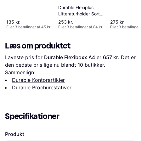
Durable Flexiplus
Litteraturholder Sort
Med 6 Bakker
135 kr.
253 kr.
275 kr.
Eller 3 betalinger af 45 kr.
Eller 3 betalinger af 84 kr.
Eller 3 betalinger 
Læs om produktet
Laveste pris for 
Durable Flexiboxx A4
 er 
657 kr.
 Det er 
den bedste pris lige nu blandt 
10
 butikker.
Sammenlign:
Durable Kontorartikler
Durable Brochurestativer
Specifikationer
Produkt