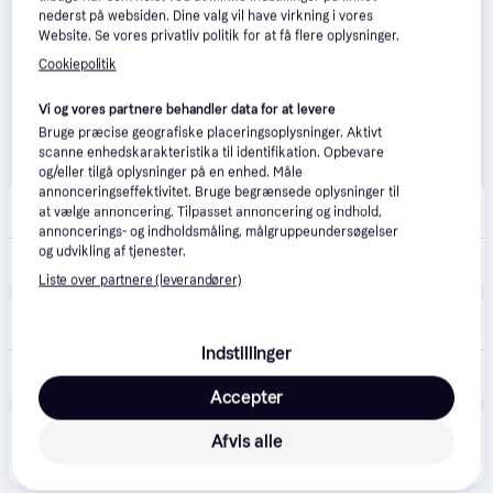
nederst på websiden. Dine valg vil have virkning i vores
Website. Se vores privatliv politik for at få flere oplysninger.
Cookiepolitik
Vi og vores partnere behandler data for at levere
Bruge præcise geografiske placeringsoplysninger. Aktivt
scanne enhedskarakteristika til identifikation. Opbevare
og/eller tilgå oplysninger på en enhed. Måle
annonceringseffektivitet. Bruge begrænsede oplysninger til
Redoffice Konpap
at vælge annoncering. Tilpasset annoncering og indhold,
59 kr. fragt
,
1-5 dage
annoncerings- og indholdsmåling, målgruppeundersøgelser
og udvikling af tjenester.
739 kr.
Brevbakkesystem A4 Flexifack
Liste over partnere (leverandører)
Proshop.dk
4.8
(1280)
Bestillingsvare
Indstillinger
800 kr.
DURABLE FLEXIBOXX 12 A4 høj
Eller 3 betalinger af 267 kr.
Accepter
Produktet fås også hos 
3
butikker
, som ikke er 
Afvis alle
Vis alle
betalende kunde i denne kategori.