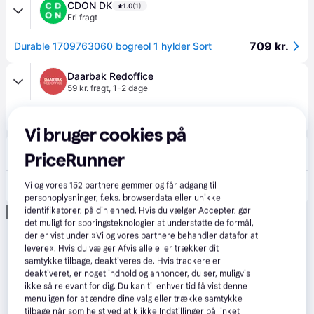
CDON DK
1.0
(1)
Fri fragt
709 kr.
Durable 1709763060 bogreol 1 hylder Sort
Daarbak Redoffice
59 kr. fragt
,
1-2 dage
749 kr.
Durable FLEXIBOXX bakkesystem m/12 fag A4 højformat sort
Vi bruger cookies på
Lomax
PriceRunner
96 kr. fragt
,
1-2 dage
Vi og vores
152
partnere gemmer og får adgang til
886 kr.
Durable FB Brochureholder | 12 | A4 højf. | Sort
personoplysninger, f.eks. browserdata eller unikke
Annonce
identifikatorer, på din enhed. Hvis du vælger Accepter, gør
det muligt for sporingsteknologier at understøtte de formål,
der er vist under »Vi og vores partnere behandler datafor at
levere«. Hvis du vælger Afvis alle eller trækker dit
samtykke tilbage, deaktiveres de. Hvis trackere er
deaktiveret, er noget indhold og annoncer, du ser, muligvis
ikke så relevant for dig. Du kan til enhver tid få vist denne
menu igen for at ændre dine valg eller trække samtykke
tilbage når som helst ved at klikke Indstillinger på linket