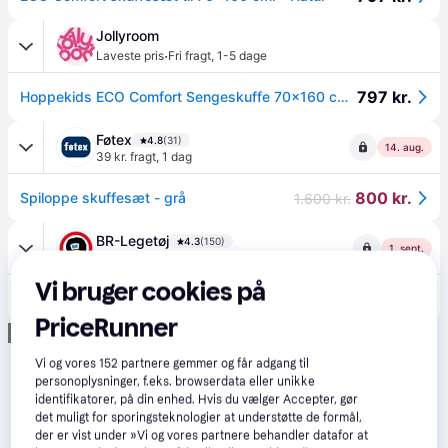
Jollyroom
·
Laveste pris
Fri fragt
,
1-5 dage
797 kr.
Hoppekids ECO Comfort Sengeskuffe 70x160 cm, Træ
Føtex
4.8
(31)
14. aug.
39 kr. fragt
,
1 dag
800 kr.
Spiloppe skuffesæt - grå
1.600 kr.
BR-Legetøj
4.3
(150)
1. sept.
Fri fragt
,
7 dage
Vi bruger cookies på
919 kr.
Hoppekids skuffesæt - baroque rose
1.149 kr.
PriceRunner
Annonce
Vi og vores
152
partnere gemmer og får adgang til
personoplysninger, f.eks. browserdata eller unikke
identifikatorer, på din enhed. Hvis du vælger Accepter, gør
det muligt for sporingsteknologier at understøtte de formål,
der er vist under »Vi og vores partnere behandler datafor at