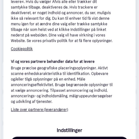
levere«. Hvis du vælger Afvis alle eller trækker dit
samtykke tilbage, deaktiveres de. Hvis trackere er
deaktiveret, er noget indhold og annoncer, du ser, muligvis
ikke så relevant for dig. Du kan til enhver tid få vist denne
menu igen for at ændre dine valg eller trække samtykke
tilbage når som helst ved at klikke Indstillinger på linket
nederst på websiden. Dine valg vil have virkning i vores
Website. Se vores privatliv politik for at få flere oplysninger.
Cookiepolitik
Vi og vores partnere behandler data for at levere
Kids-world.dk
2.0
(1)
Bruge præcise geografiske placeringsoplysninger. Aktivt
Fri fragt
,
1-2 dage
scanne enhedskarakteristika til identifikation. Opbevare
og/eller tilgå oplysninger på en enhed. Måle
1.050 kr.
Hoppekids Skuffer m. Hjul - 2 stk. - 70x160 cm - Natur - Hoppekids - OneSize - Skuffe
annonceringseffektivitet. Bruge begrænsede oplysninger til
at vælge annoncering. Tilpasset annoncering og indhold,
annoncerings- og indholdsmåling, målgruppeundersøgelser
Pixizoo
4.9
(7)
og udvikling af tjenester.
49 kr. fragt
,
1-3 dage
Liste over partnere (leverandører)
1.183 kr.
Hoppekids Skuffesæt til Comfort 70x160 cm - dream blue
Mammashop
5.0
(1)
Indstillinger
49 kr. fragt
,
1-3 dage