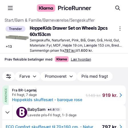
Start
/
Børn & Familie
/
Børneværelse
/
Sengeskuffer
HoppeKids Drawer Set on Wheels 2pcs 
Trender
60x153cm
Sengeskuffe, Naturfarvet, Pink, Blå, Grøn, Grå, Hvid, Gul, 
Materiale: Fyr, MDF, Højde 19 cm, Længde 153 cm, Bredde 
+
13
60 cm
Sammenlign priser fra
797 kr.
til
1.600 kr.
Prøv fleksible betalinger med
Lær hvordan
Farve
Promoveret
Pris med fragt
Fra BR-Legetøj
ANNONCE
919 kr.
Fri fragt
,
7 dage
1.149 kr.
Hoppekids skuffesæt - baroque rose
BabySam
4.8
(10)
·
Laveste pris
Fri fragt
,
1-3 dage
797 kr.
ECO Comfort skuffesæt til 70x160 cm. - Natur