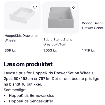
Woood Dennis
Drawer Concre
HoppeKids Drawer on
Sebra Stone Stone
Wheels
Grey 55x71cm
309 kr.
1.053 kr.
1.719 kr.
Læs om produktet
Laveste pris for 
HoppeKids Drawer Set on Wheels 
2pcs 60x153cm
 er 
797 kr.
 Det er den bedste pris lige 
nu blandt 
10
 butikker.
Sammenlign:
HoppeKids Børneværelse
HoppeKids Sengeskuffer