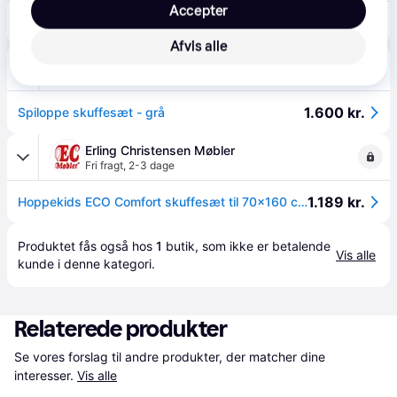
Accepter
1.189 kr.
Hoppekids ECO Comfort - Skuffesæt til 70x160 cm. Seng - Natur.
Afvis alle
Bilka
4.6
(89)
39 kr. fragt
,
1 dag
1.600 kr.
Spiloppe skuffesæt - grå
Erling Christensen Møbler
Fri fragt
,
2-3 dage
1.189 kr.
Hoppekids ECO Comfort skuffesæt til 70x160 cm - Natur Natur
Produktet fås også hos 
1
butik
, som ikke er betalende 
Vis alle
kunde i denne kategori.
Relaterede produkter
Se vores forslag til andre produkter, der matcher dine 
interesser.
Vis alle