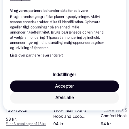
Relaterede produkter
Vi og vores partnere behandler data for at levere
Se vores forslag til andre produkter, der matcher dine 
Bruge præcise geografiske placeringsoplysninger. Aktivt
interesser.
Vis alle
scanne enhedskarakteristika til identifikation. Opbevare
og/eller tilgå oplysninger på en enhed. Måle
annonceringseffektivitet. Bruge begrænsede oplysninger til
-11 kr.
at vælge annoncering. Tilpasset annoncering og indhold,
annoncerings- og indholdsmåling, målgruppeundersøgelser
og udvikling af tjenester.
Liste over partnere (leverandører)
Indstillinger
Accepter
Afvis alle
TESA Insect Net Std
TESA Insect S
130x150cm
TESA Insect Stop
Comfort Hook 
Hook and Loop
53 kr.
1.30x1.30m
Comfort for Windows
94 kr.
94 kr.
Eller 3 betalinger af 18 kr.
130x130cm