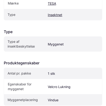
Mærke
TESA
Type
Insektnet
Type
Type af 
Myggenet
insektbeskyttelse
Produktegenskaber
Antal pr. pakke
1 stk
Egenskaber for 
Velcro Lukning
myggenet
Myggenetplacering
Vindue