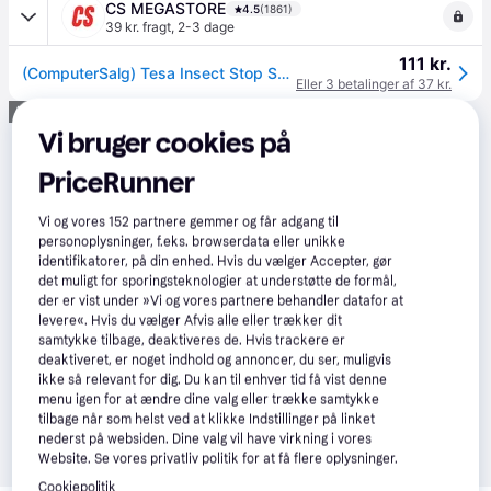
CS MEGASTORE
4.5
(1861)
39 kr. fragt
,
2-3 dage
111 kr.
(ComputerSalg) Tesa Insect Stop STANDARD - 50 m (pakke med 12)
Eller 3 betalinger af 37 kr.
Annonce
Vi bruger cookies på
PriceRunner
Vi og vores
152
partnere gemmer og får adgang til
personoplysninger, f.eks. browserdata eller unikke
identifikatorer, på din enhed. Hvis du vælger Accepter, gør
det muligt for sporingsteknologier at understøtte de formål,
der er vist under »Vi og vores partnere behandler datafor at
levere«. Hvis du vælger Afvis alle eller trækker dit
samtykke tilbage, deaktiveres de. Hvis trackere er
deaktiveret, er noget indhold og annoncer, du ser, muligvis
ikke så relevant for dig. Du kan til enhver tid få vist denne
menu igen for at ændre dine valg eller trække samtykke
tilbage når som helst ved at klikke Indstillinger på linket
nederst på websiden. Dine valg vil have virkning i vores
Website. Se vores privatliv politik for at få flere oplysninger.
Cookiepolitik