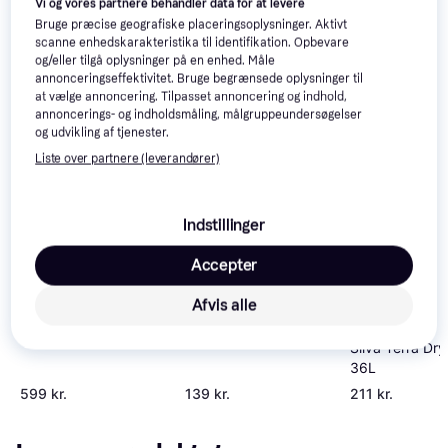
Vi og vores partnere behandler data for at levere
Se vores forslag til andre produkter, der matcher dine 
Bruge præcise geografiske placeringsoplysninger. Aktivt
interesser.
Vis alle
scanne enhedskarakteristika til identifikation. Opbevare
og/eller tilgå oplysninger på en enhed. Måle
annonceringseffektivitet. Bruge begrænsede oplysninger til
at vælge annoncering. Tilpasset annoncering og indhold,
annoncerings- og indholdsmåling, målgruppeundersøgelser
og udvikling af tjenester.
Liste over partnere (leverandører)
Silva Terra Dry Bag 3L
Indstillinger
Accepter
Salomon Trailblazer
Afvis alle
30 Rygsæk One Size
Silva Terra Dr
36L
599 kr.
139 kr.
211 kr.