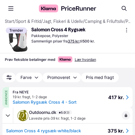
Start
/
Sport & Fritid
/
Jagt, Fiskeri & Udeliv
/
Camping & Friluftsliv
/
Pakkeposer
Salomon Cross 4 Rygsæk
Trender
Pakkepose, Polyester
Sammenlign priser fra
375 kr.
til
500 kr.
Prøv fleksible betalinger med
Lær hvordan
Farve
Promoveret
Pris med fragt
Fra NEYE
ANNONCE
417 kr.
19 kr. fragt
,
1-2 dage
Salomon Rygsæk Cross 4 - Sort
Outdoornu.dk
5.0
(3)
·
Laveste pris
39 kr. fragt
,
1-2 dage
375 kr.
Salomon Cross 4 rygsæk-white/black