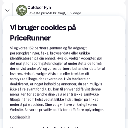
Outdoor Fyn
·
Laveste pris
50 kr. fragt
,
1-2 dage
375 kr.
Salomon Cross 4 - White/Black/high risk red
Vi bruger cookies på
PriceRunner
Billigsport24
5.0
(1)
29 kr. fragt
,
1-2 dage
Vi og vores
152
partnere gemmer og får adgang til
399 kr.
Salomon Cross 4 Løberygsæk NO SIZE
personoplysninger, f.eks. browserdata eller unikke
identifikatorer, på din enhed. Hvis du vælger Accepter, gør
det muligt for sporingsteknologier at understøtte de formål,
NEYE
5.0
(13)
der er vist under »Vi og vores partnere behandler datafor at
19 kr. fragt
,
1-2 dage
levere«. Hvis du vælger Afvis alle eller trækker dit
samtykke tilbage, deaktiveres de. Hvis trackere er
417 kr.
Salomon Rygsæk Cross 4 - Sort
deaktiveret, er noget indhold og annoncer, du ser, muligvis
ikke så relevant for dig. Du kan til enhver tid få vist denne
menu igen for at ændre dine valg eller trække samtykke
Produktet fås også hos 
1
butik
, som ikke er betalende 
Vis alle
tilbage når som helst ved at klikke Indstillinger på linket
kunde i denne kategori.
nederst på websiden. Dine valg vil have virkning i vores
Website. Se vores privatliv politik for at få flere oplysninger.
Cookiepolitik
Relaterede produkter