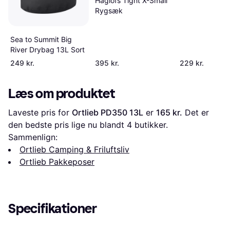
Haglöfs Tight X-Small
Rygsæk
Sea to Summit Big
River Drybag 13L Sort
249 kr.
395 kr.
229 kr.
Læs om produktet
Laveste pris for 
Ortlieb PD350 13L
 er 
165 kr.
 Det er 
den bedste pris lige nu blandt 
4
 butikker.
Sammenlign:
Ortlieb Camping & Friluftsliv
Ortlieb Pakkeposer
Specifikationer