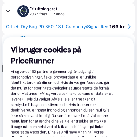
Friluftslageret
29 kr. fragt
,
1-2 dage
166 kr.
Ortlieb Dry Bag PD 350, 13 L Cranberry/Signal Red
Trodo
2-3 dage
Vi bruger cookies på
196 kr.
Vandtæt taske ORTLIEB Dry-Bag Black 13L.
PriceRunner
Eller 3 betalinger af 65 kr.
Annonce
Vi og vores
152
partnere gemmer og får adgang til
personoplysninger, f.eks. browserdata eller unikke
identifikatorer, på din enhed. Hvis du vælger Accepter, gør
det muligt for sporingsteknologier at understøtte de formål,
der er vist under »Vi og vores partnere behandler datafor at
levere«. Hvis du vælger Afvis alle eller trækker dit
samtykke tilbage, deaktiveres de. Hvis trackere er
deaktiveret, er noget indhold og annoncer, du ser, muligvis
ikke så relevant for dig. Du kan til enhver tid få vist denne
menu igen for at ændre dine valg eller trække samtykke
tilbage når som helst ved at klikke Indstillinger på linket
nederst på websiden. Dine valg vil have virkning i vores