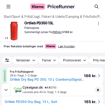
Start
/
Sport & Fritid
/
Jagt, Fiskeri & Udeliv
/
Camping & Friluftsliv
/
Pakkeposer
Ortlieb PD350 13L
Pakkepose
Sammenlign priser fra
165 kr.
til
196 kr.
+
1
Prøv fleksible betalinger med
Lær hvordan
Versioner
Farve
Promoveret
Pris me
Fra Friluftslageret
ANNONCE
166 kr.
29 kr. fragt
,
1-2 dage
Ortlieb Dry Bag PD 350, 13 L Cranberry/Signal Red
Cykelgear.dk
4.8
(275)
·
Laveste pris
45 kr. fragt
,
1-2 dage
165 kr.
Ortlieb PD350 Dry-Bag, 13 L, Sort