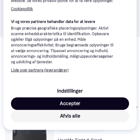
Website. Se vores privatliv politik for at få flere oplysninger.
Cookiepolitik
Vi og vores partnere behandler data for at levere
Bruge præcise geografiske placeringsoplysninger. Aktivt
scanne enhedskarakteristika til identifikation. Opbevare
Relaterede produkter
og/eller tilgå oplysninger på en enhed. Måle
annonceringseffektivitet. Bruge begrænsede oplysninger til
at vælge annoncering. Tilpasset annoncering og indhold,
Se vores forslag til andre produkter, der matcher dine 
annoncerings- og indholdsmåling, målgruppeundersøgelser
interesser.
Vis alle
og udvikling af tjenester.
Liste over partnere (leverandører)
-28 kr.
Trender
Trender
Indstillinger
Accepter
Silva Carry Dr
TPU 24L
Afvis alle