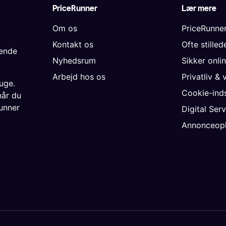
PriceRunner
Lær mere
Om os
PriceRunne
Kontakt os
Ofte stille
gende
Nyhedsrum
Sikker onli
Arbejd hos os
Privatliv & 
uge.
Cookie-inds
når du
unner
Digital Ser
Annonceopl