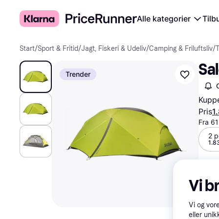
Alle kategorier
Tilb
Start
/
Sport & Fritid
/
Jagt, Fiskeri & Udeliv
/
Camping & Friluftsliv
/
T
Sal
Trender
Kuppe
Pris
1
Fra 61
2 p
1.8
Vi b
Vi og vor
eller unik