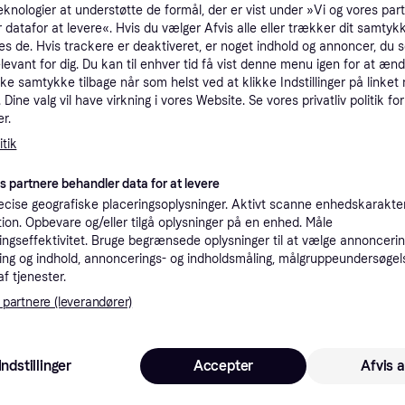
eknologier at understøtte de formål, der er vist under »Vi og vores par
tioner
 datafor at levere«. Hvis du vælger Afvis alle eller trækker dit samtykk
es de. Hvis trackere er deaktiveret, er noget indhold og annoncer, du se
elevant for dig. Du kan til enhver tid få vist denne menu igen for at ænd
kke samtykke tilbage når som helst ved at klikke Indstillinger på linket
Pro
Dine valg vil have virkning i vores Website. Se vores privatliv politik for
r.
tik
K
es partnere behandler data for at levere
1.8
cise geografiske placeringsoplysninger. Aktivt scanne enhedskarakteri
59 kr. fragt
,
1 dag
Eller 6
ation. Opbevare og/eller tilgå oplysninger på en enhed. Måle
ngseffektivitet. Bruge begrænsede oplysninger til at vælge annoncering
ng og indhold, annoncerings- og indholdsmåling, målgruppeundersøgel
af tjenester.
 partnere (leverandører)
 interesser.
Trender
Indstillinger
Accepter
Afvis a