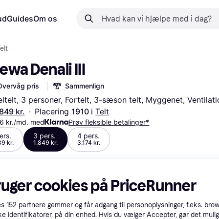
ud
Guides
Om os
elt
ewa Denali III
Overvåg pris
Sammenlign
ltelt, 3 personer, Fortelt, 3-sæson telt, Myggenet, Ventilat
.849 kr.
·
Placering 
1910 
i 
Telt
6 kr./md. med
Prøv fleksible betalinger*
ers.
3 pers.
4 pers.
39 kr.
1.849 kr.
3.174 kr.
ruger cookies på PriceRunner
es
152
partnere gemmer og får adgang til personoplysninger, f.eks. bro
ke identifikatorer, på din enhed. Hvis du vælger Accepter, gør det mulig