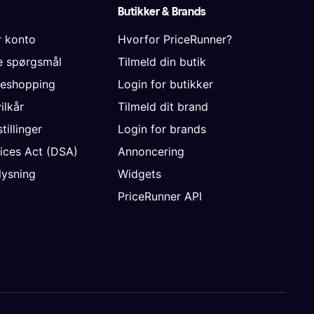
Butikker & Brands
r konto
Hvorfor PriceRunner?
de spørgsmål
Tilmeld din butik
neshopping
Login for butikker
vilkår
Tilmeld dit brand
tillinger
Login for brands
vices Act (DSA)
Annoncering
ysning
Widgets
PriceRunner API