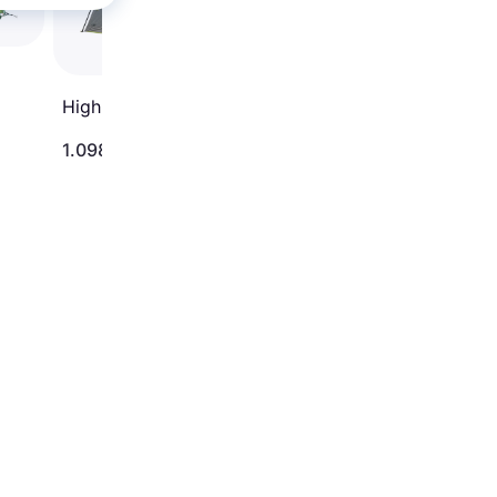
UL1 Tent
High Peak Pavilion
1.098 kr.
3.261 kr.