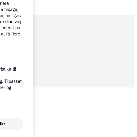
tnere
e tilbage,
r, muligvis
re dine valg
 nederst på
moveret
 at få flere
øbsgaranti
49 kr.
stika til
16 kr./md.
. Tilpasset
ser og
Vis alle
Trender
lle
Big Agnes Fly Creek