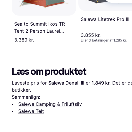
Salewa Litetrek Pro III
Sea to Summit Ikos TR
Tent 2 Person Laurel
3.855 kr.
Wreath
3.389 kr.
Eller 3 betalinger af 1.285 kr.
Læs om produktet
Laveste pris for 
Salewa Denali III
 er 
1.849 kr.
 Det er d
butikker.
Sammenlign:
Salewa Camping & Friluftsliv
Salewa Telt