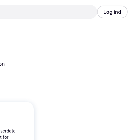
Log ind
Annonce
Annonce
ion
wserdata
t for