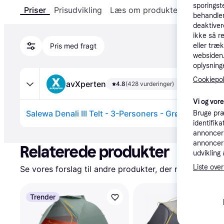
sporingst
Priser
Prisudvikling
Læs om produktet
Specifika
behandler
deaktiver
ikke så r
eller træ
Pris med fragt
websiden. 
oplysninge
Cookiepoli
avXperten
4.8
(428 vurderinger)
Vi og vor
Salewa Denali III Telt - 3-Personers - Grøn
Bruge præ
identifik
Annonce
annonceri
annonceri
Relaterede produkter
udvikling 
Liste over
Se vores forslag til andre produkter, der matcher dine
Trender