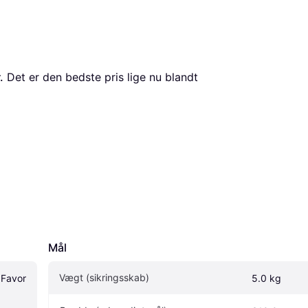
.
 Det er den bedste pris lige nu blandt 
Mål
Vægt (sikringsskab)
avor 
5.0 kg