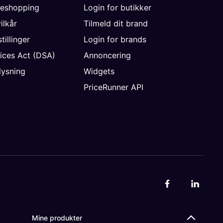
neshopping
Login for butikker
vilkår
Tilmeld dit brand
tillinger
Login for brands
vices Act (DSA)
Annoncering
ysning
Widgets
PriceRunner API
Mine produkter