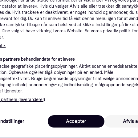
eknologier at understøtte de formål, der er vist under »Vi og vores par
tioner
 datafor at levere«. Hvis du vælger Afvis alle eller trækker dit samtykk
es de. Hvis trackere er deaktiveret, er noget indhold og annoncer, du se
elevant for dig. Du kan til enhver tid få vist denne menu igen for at ænd
kke samtykke tilbage når som helst ved at klikke Indstillinger på linket
Pro
Dine valg vil have virkning i vores Website. Se vores privatliv politik for
r.
tik
7
39 kr. fragt
,
4-5 dage
Eller 2
es partnere behandler data for at levere
cise geografiske placeringsoplysninger. Aktivt scanne enhedskarakteri
K
ation. Opbevare og/eller tilgå oplysninger på en enhed. Måle
ngseffektivitet. Bruge begrænsede oplysninger til at vælge annoncering
70
ng og indhold, annoncerings- og indholdsmåling, målgruppeundersøgel
·
Laveste pris
39 kr. fragt
,
4-5 dage
Eller 2
af tjenester.
 partnere (leverandører)
K
Indstillinger
Accepter
Afvis a
70
39 kr. fragt
,
1-2 dage