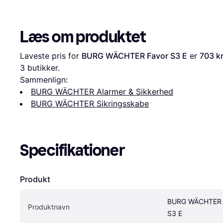
Læs om produktet
Laveste pris for 
BURG WÄCHTER Favor S3 E
 er 
703 kr
3
 butikker.
Sammenlign:
BURG WÄCHTER Alarmer & Sikkerhed
BURG WÄCHTER Sikringsskabe
Specifikationer
Produkt
BURG WÄCHTER F
Produktnavn
S3 E