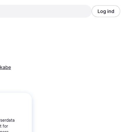
Log ind
Annonce
Annonce
skabe
wserdata
t for