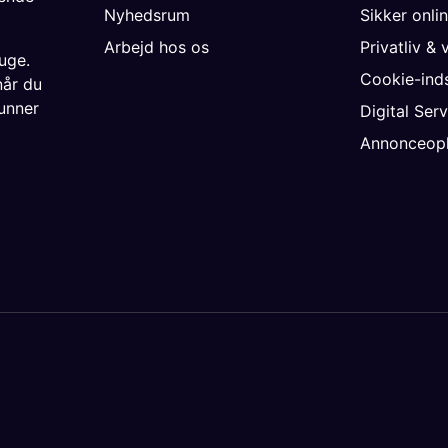
Nyhedsrum
Sikker onli
Arbejd hos os
Privatliv & 
uge.
Cookie-inds
når du
unner
Digital Ser
Annonceopl