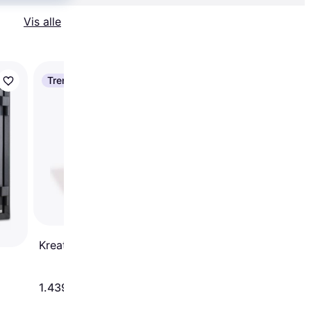
Vis alle
Trender
Master Lock Safe Sp
Small
Kreator KRT692019
209 kr.
1.439 kr.
Eller 3 betalinger af 70 kr.