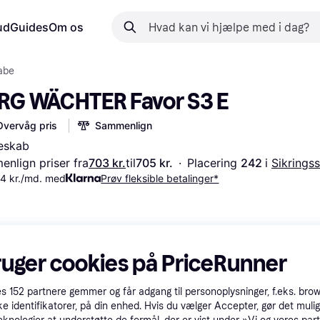
ud
Guides
Om os
abe
RG WÄCHTER Favor S3 E
Overvåg pris
Sammenlign
eskab
nlign priser fra
703 kr.
til
705 kr.
·
Placering 
242 
i 
Sikrings
34 kr./md. med
Prøv fleksible betalinger*
ruger cookies på PriceRunner
es
152
partnere gemmer og får adgang til personoplysninger, f.eks. bro
ke identifikatorer, på din enhed. Hvis du vælger Accepter, gør det mulig