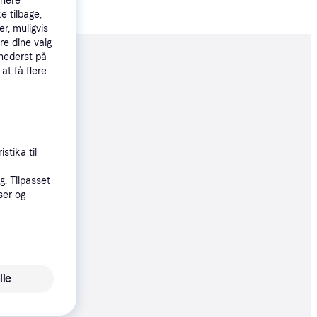
tnere
e tilbage,
r, muligvis
re dine valg
 nederst på
moveret
 at få flere
03 kr.
34 kr./md.
stika til
øbsgaranti
. Tilpasset
3 kr.
ser og
34 kr./md.
øbsgaranti
lle
5 kr.