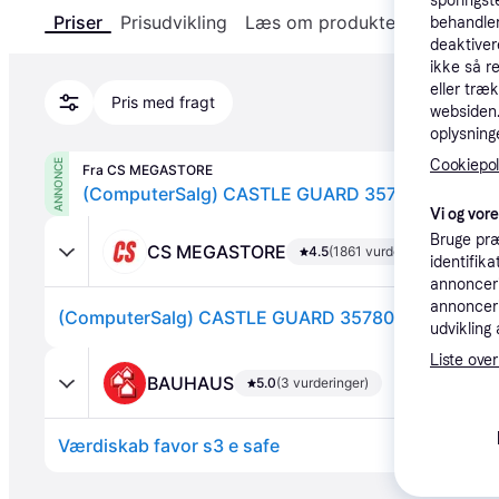
sporingst
Priser
Prisudvikling
Læs om produktet
Specifika
behandler
deaktiver
ikke så r
eller træ
Pris med fragt
websiden. 
oplysninge
Cookiepoli
ANNONCE
Fra CS MEGASTORE
(ComputerSalg) CASTLE GUARD 35780
Vi og vor
Bruge præ
CS MEGASTORE
4.5
(1861 vurderinger)
identifik
annonceri
annonceri
(ComputerSalg) CASTLE GUARD 35780
udvikling 
Liste over
BAUHAUS
5.0
(3 vurderinger)
Værdiskab favor s3 e safe
Annonce