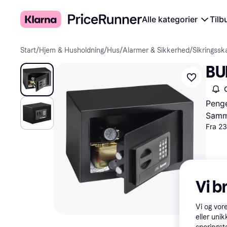
Alle kategorier
Tilb
Start
/
Hjem & Husholdning
/
Hus
/
Alarmer & Sikkerhed
/
Sikringssk
BU
Peng
Samme
Fra 2
Vi b
Vi og vor
eller unik