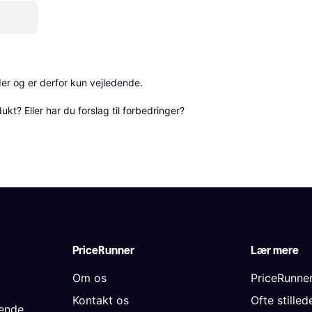
r og er derfor kun vejledende. 

? Eller har du forslag til forbedringer? 
PriceRunner
Lær mere
Om os
PriceRunne
Kontakt os
Ofte stille
gende