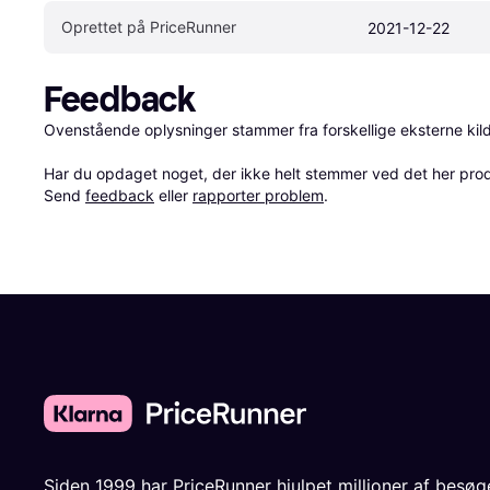
Oprettet på PriceRunner
2021-12-22
Feedback
Ovenstående oplysninger stammer fra forskellige eksterne kilde
Har du opdaget noget, der ikke helt stemmer ved det her produkt
Send 
feedback
 eller 
rapporter problem
.
Siden 1999 har PriceRunner hjulpet millioner af besø