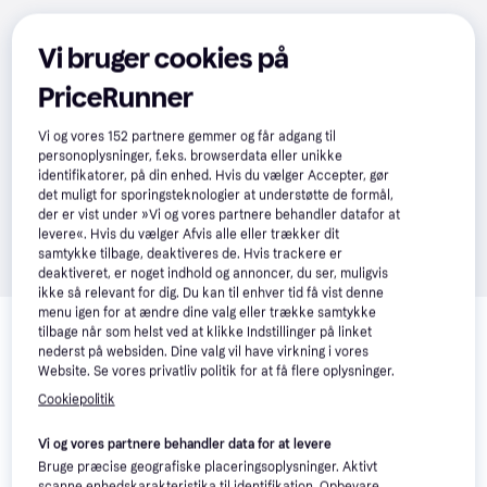
Vi bruger cookies på
PriceRunner
Vi og vores
152
partnere gemmer og får adgang til
personoplysninger, f.eks. browserdata eller unikke
identifikatorer, på din enhed. Hvis du vælger Accepter, gør
det muligt for sporingsteknologier at understøtte de formål,
der er vist under »Vi og vores partnere behandler datafor at
levere«. Hvis du vælger Afvis alle eller trækker dit
samtykke tilbage, deaktiveres de. Hvis trackere er
deaktiveret, er noget indhold og annoncer, du ser, muligvis
ikke så relevant for dig. Du kan til enhver tid få vist denne
Relaterede produkter
menu igen for at ændre dine valg eller trække samtykke
tilbage når som helst ved at klikke Indstillinger på linket
Se vores forslag til andre produkter, der matcher dine 
nederst på websiden. Dine valg vil have virkning i vores
interesser.
Vis alle
Website. Se vores privatliv politik for at få flere oplysninger.
Cookiepolitik
Vi og vores partnere behandler data for at levere
Bruge præcise geografiske placeringsoplysninger. Aktivt
scanne enhedskarakteristika til identifikation. Opbevare