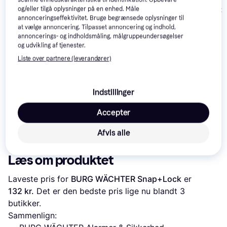
ABUS løs bolt 
og/eller tilgå oplysninger på en enhed. Måle
annonceringseffektivitet. Bruge begrænsede oplysninger til
Reef"
at vælge annoncering. Tilpasset annoncering og indhold,
annoncerings- og indholdsmåling, målgruppeundersøgelser
og udvikling af tjenester.
Carpoint Ratlås
Liste over partnere (leverandører)
dobbelt krog
Indstillinger
ABUS Cobra
4
Accepter
Stålwire 12 mm x
145 kr.
1200 cm
194 kr.
90 kr.
Eller 3 betalinger af 48 kr.
Afvis alle
Læs om produktet
Laveste pris for 
BURG WÄCHTER Snap+Lock
 er 
132 kr.
 Det er den bedste pris lige nu blandt 
3
butikker.
Sammenlign: