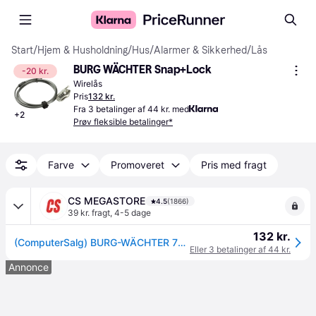
Start
/
Hjem & Husholdning
/
Hus
/
Alarmer & Sikkerhed
/
Lås
BURG WÄCHTER Snap+Lock
-20 kr.
Wirelås
Pris
132 kr.
Fra 3 betalinger af 44 kr. med
+
2
Prøv fleksible betalinger*
Farve
Promoveret
Pris med fragt
CS MEGASTORE
4.5
(1866)
39 kr. fragt
,
4-5 dage
132 kr.
(ComputerSalg) BURG-WÄCHTER 720 200, Kabellås, Sort, 4 cifret kombination, CE, 2000 mm, 5 mm
Eller 3 betalinger af 44 kr.
Annonce