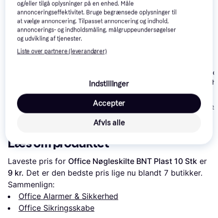
interesser.
Vis alle
og/eller tilgå oplysninger på en enhed. Måle
annonceringseffektivitet. Bruge begrænsede oplysninger til
at vælge annoncering. Tilpasset annoncering og indhold,
annoncerings- og indholdsmåling, målgruppeundersøgelser
og udvikling af tjenester.
Liste over partnere (leverandører)
Safescan Safe
SD-4141 Cash
Indstillinger
Jasa Electronic Safe
Yale Smart Safe
819 kr.
Accepter
1.665 kr.
Eller 3 betalinger 
449 kr.
Eller 3 betalinger af 555 kr.
273 kr.
Afvis alle
Læs om produktet
Laveste pris for 
Office Nøgleskilte BNT Plast 10 Stk
 er 
9 kr.
 Det er den bedste pris lige nu blandt 
7
 butikker.
Sammenlign:
Office Alarmer & Sikkerhed
Office Sikringsskabe