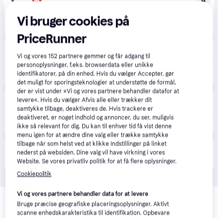
39 kr. fragt
,
2-3 dage
Vi bruger cookies på
20 kr.
(ComputerSalg) Nøgleskilte BNT plast PET assorteret farver - (10 stk.)
Eller 3 betalinger af 7 kr.
PriceRunner
AV-Cables
39 kr. fragt
,
1 dag
Vi og vores
152
partnere gemmer og får adgang til
personoplysninger, f.eks. browserdata eller unikke
29 kr.
identifikatorer, på din enhed. Hvis du vælger Accepter, gør
Nøgleringe 10-pakke
Eller 3 betalinger af 10 kr.
det muligt for sporingsteknologier at understøtte de formål,
der er vist under »Vi og vores partnere behandler datafor at
Lomax
levere«. Hvis du vælger Afvis alle eller trækker dit
96 kr. fragt
,
1-2 dage
samtykke tilbage, deaktiveres de. Hvis trackere er
deaktiveret, er noget indhold og annoncer, du ser, muligvis
46 kr.
Office Nøgleskilte | 5 farver | 10 stk.
ikke så relevant for dig. Du kan til enhver tid få vist denne
menu igen for at ændre dine valg eller trække samtykke
tilbage når som helst ved at klikke Indstillinger på linket
Produktet fås også hos 
3
butikker
, som ikke er 
nederst på websiden. Dine valg vil have virkning i vores
Vis alle
betalende kunde i denne kategori.
Website. Se vores privatliv politik for at få flere oplysninger.
Cookiepolitik
Relaterede produkter
Vi og vores partnere behandler data for at levere
Bruge præcise geografiske placeringsoplysninger. Aktivt
Se vores forslag til andre produkter, der matcher dine 
scanne enhedskarakteristika til identifikation. Opbevare