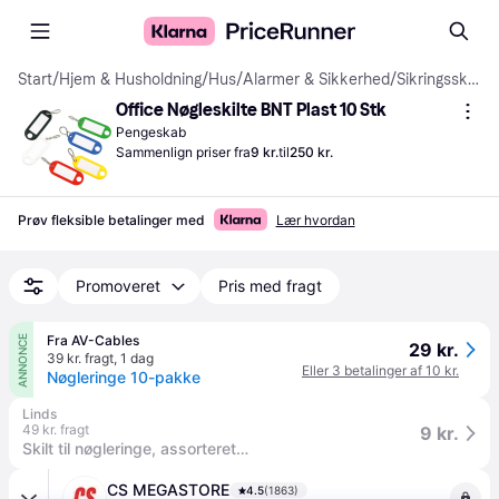
Start
/
Hjem & Husholdning
/
Hus
/
Alarmer & Sikkerhed
/
Sikringsskabe
Office Nøgleskilte BNT Plast 10 Stk
Pengeskab
Sammenlign priser fra
9 kr.
til
250 kr.
Prøv fleksible betalinger med
Lær hvordan
Promoveret
Pris med fragt
Fra AV-Cables
ANNONCE
29 kr.
39 kr. fragt
,
1 dag
Eller 3 betalinger af 10 kr.
Nøgleringe 10-pakke
Linds
49 kr. fragt
9 kr.
Skilt til nøgleringe, assorteret farver pakke med 10 stk..
CS MEGASTORE
4.5
(1863)