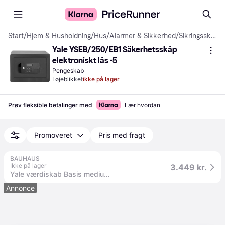
Start
/
Hjem & Husholdning
/
Hus
/
Alarmer & Sikkerhed
/
Sikringsskabe
Yale YSEB/250/EB1 Säkerhetsskåp 
elektroniskt lås -5
Pengeskab
I øjeblikket
ikke på lager
Prøv fleksible betalinger med
Lær hvordan
Promoveret
Pris med fragt
BAUHAUS
Ikke på lager
3.449 kr.
Yale værdiskab Basis medium 25x35x30 cm
Annonce