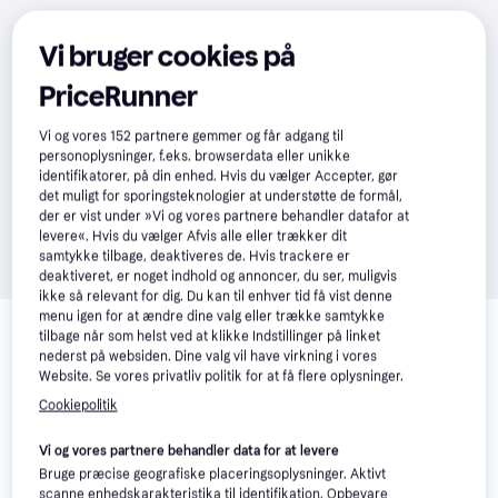
Vi bruger cookies på
PriceRunner
Vi og vores
152
partnere gemmer og får adgang til
personoplysninger, f.eks. browserdata eller unikke
identifikatorer, på din enhed. Hvis du vælger Accepter, gør
det muligt for sporingsteknologier at understøtte de formål,
der er vist under »Vi og vores partnere behandler datafor at
levere«. Hvis du vælger Afvis alle eller trækker dit
samtykke tilbage, deaktiveres de. Hvis trackere er
deaktiveret, er noget indhold og annoncer, du ser, muligvis
ikke så relevant for dig. Du kan til enhver tid få vist denne
Relaterede produkter
menu igen for at ændre dine valg eller trække samtykke
tilbage når som helst ved at klikke Indstillinger på linket
Se vores forslag til andre produkter, der matcher dine 
nederst på websiden. Dine valg vil have virkning i vores
interesser.
Vis alle
Website. Se vores privatliv politik for at få flere oplysninger.
Cookiepolitik
Vi og vores partnere behandler data for at levere
Bruge præcise geografiske placeringsoplysninger. Aktivt
scanne enhedskarakteristika til identifikation. Opbevare