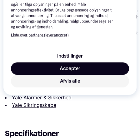
og/eller tilgå oplysninger på en enhed. Måle
Safescan Safe
annonceringseffektivitet. Bruge begrænsede oplysninger til
at vælge annoncering. Tilpasset annoncering og indhold,
SD-4141 Cash
Jasa Electronic Safe
annoncerings- og indholdsmåling, målgruppeundersøgelser
Yale Smart Safe
819 kr.
og udvikling af tjenester.
1.665 kr.
Eller 3 betalinger 
Liste over partnere (leverandører)
449 kr.
Eller 3 betalinger af 555 kr.
273 kr.
Læs om produktet
Indstillinger
Laveste pris for 
Yale YSEB/250/EB1 Säkerhetsskåp 
Accepter
elektroniskt lås -5
 er 
-
. Det er den bedste pris lige nu 
Afvis alle
hos 1 butik.
Sammenlign:
Yale Alarmer & Sikkerhed
Yale Sikringsskabe
Specifikationer