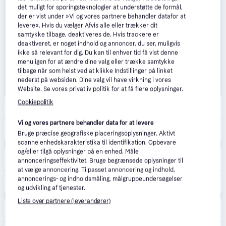
det muligt for sporingsteknologier at understøtte de formål,
der er vist under »Vi og vores partnere behandler datafor at
levere«. Hvis du vælger Afvis alle eller trækker dit
samtykke tilbage, deaktiveres de. Hvis trackere er
deaktiveret, er noget indhold og annoncer, du ser, muligvis
ikke så relevant for dig. Du kan til enhver tid få vist denne
menu igen for at ændre dine valg eller trække samtykke
tilbage når som helst ved at klikke Indstillinger på linket
nederst på websiden. Dine valg vil have virkning i vores
Website. Se vores privatliv politik for at få flere oplysninger.
BilligVVS
4.6
(55)
Cookiepolitik
·
Laveste pris
39 kr. fragt
,
4-5 dage
Vi og vores partnere behandler data for at levere
249 kr.
Hængelås 160/40
Bruge præcise geografiske placeringsoplysninger. Aktivt
scanne enhedskarakteristika til identifikation. Opbevare
VVS-Eksperten.dk
og/eller tilgå oplysninger på en enhed. Måle
4.5
(43)
annonceringseffektivitet. Bruge begrænsede oplysninger til
·
Laveste pris
39 kr. fragt
,
4-5 dage
at vælge annoncering. Tilpasset annoncering og indhold,
annoncerings- og indholdsmåling, målgruppeundersøgelser
249 kr.
Hængelås 160/40
og udvikling af tjenester.
Liste over partnere (leverandører)
LavprisVærktøj
4.0
(55)
·
Laveste pris
39 kr. fragt
,
4-5 dage