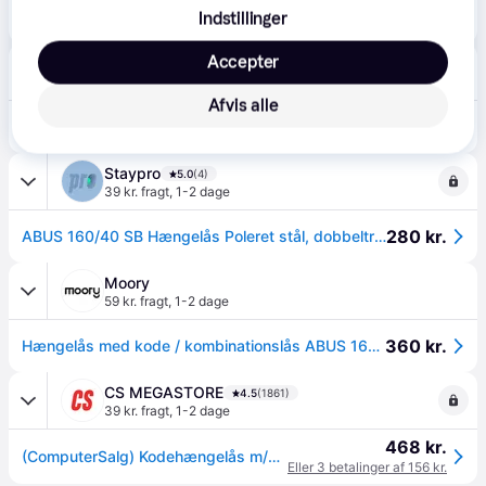
249 kr.
Hængelås 160/40
Indstillinger
Lavpris-laase.dk
Accepter
4.9
(23)
·
Laveste pris
50 kr. fragt
,
1-3 dage
Afvis alle
249 kr.
ABUS Abus hængelås m/kode 160/40
Staypro
5.0
(4)
39 kr. fragt
,
1-2 dage
280 kr.
ABUS 160/40 SB Hængelås Poleret stål, dobbeltreguleret 3 stk. Nummerhjul
Moory
59 kr. fragt
,
1-2 dage
360 kr.
Hængelås med kode / kombinationslås ABUS 160/40, Ø6 mm, sølv
CS MEGASTORE
4.5
(1861)
39 kr. fragt
,
1-2 dage
468 kr.
(ComputerSalg) Kodehængelås m/3 cifre 40mm
Eller 3 betalinger af 156 kr.