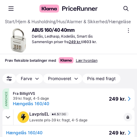
Start
/
Hjem & Husholdning
/
Hus
/
Alarmer & Sikkerhed
/
Hængelåse
ABUS 160/40 40mm
Dørlås, Ledhasp, Kodelås, Smart lås
Sammenlign priser fra
249 kr.
til
603 kr.
Prøv fleksible betalinger med
Lær hvordan
Farve
Promoveret
Pris med fragt
Fra BilligVVS
ANNONCE
249 kr.
39 kr. fragt
,
4-5 dage
Hængelås 160/40
LavprisEL
4.5
(136)
·
Laveste pris
39 kr. fragt
,
4-5 dage
249 kr.
Hængelås 160/40