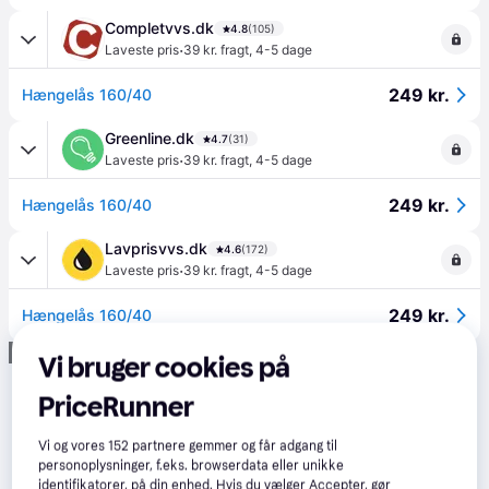
Completvvs.dk
4.8
(105)
·
Laveste pris
39 kr. fragt
,
4-5 dage
249 kr.
Hængelås 160/40
Greenline.dk
4.7
(31)
·
Laveste pris
39 kr. fragt
,
4-5 dage
249 kr.
Hængelås 160/40
Lavprisvvs.dk
4.6
(172)
·
Laveste pris
39 kr. fragt
,
4-5 dage
249 kr.
Hængelås 160/40
Annonce
Vi bruger cookies på
PriceRunner
Vi og vores
152
partnere gemmer og får adgang til
personoplysninger, f.eks. browserdata eller unikke
identifikatorer, på din enhed. Hvis du vælger Accepter, gør