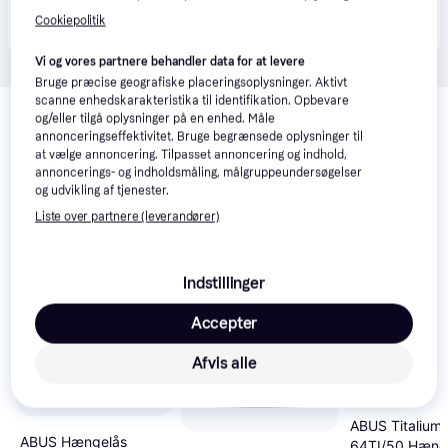
Produktet fås også hos 
2
butikker
, som ikke er 
Vis alle
Cookiepolitik
betalende kunde i denne kategori.
Vi og vores partnere behandler data for at levere
Bruge præcise geografiske placeringsoplysninger. Aktivt
Relaterede produkter
scanne enhedskarakteristika til identifikation. Opbevare
og/eller tilgå oplysninger på en enhed. Måle
Se vores forslag til andre produkter, der matcher dine 
annonceringseffektivitet. Bruge begrænsede oplysninger til
interesser.
Vis alle
at vælge annoncering. Tilpasset annoncering og indhold,
annoncerings- og indholdsmåling, målgruppeundersøgelser
og udvikling af tjenester.
Liste over partnere (leverandører)
Indstillinger
Accepter
Afvis alle
ABUS Titalium
ABUS Hængelås
64TI/50 Hæng