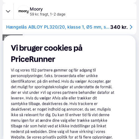
Moory
59 kr. fragt
,
1-2 dage
340 kr.
Hængelås ABLOY PL320/20, klasse 1, Ø5 mm, sølv
Annonce
Vi bruger cookies på
PriceRunner
Vi og vores
152
partnere gemmer og får adgang til
personoplysninger, f.eks. browserdata eller unikke
identifikatorer, på din enhed. Hvis du vælger Accepter, gør
det muligt for sporingsteknologier at understøtte de formål,
der er vist under »Vi og vores partnere behandler datafor at
levere«. Hvis du vælger Afvis alle eller trækker dit
samtykke tilbage, deaktiveres de. Hvis trackere er
deaktiveret, er noget indhold og annoncer, du ser, muligvis
ikke så relevant for dig. Du kan til enhver tid få vist denne
menu igen for at ændre dine valg eller trække samtykke
tilbage når som helst ved at klikke Indstillinger på linket
nederst på websiden. Dine valg vil have virkning i vores
Website. Se vores privatliv politik for at få flere oplysninger.