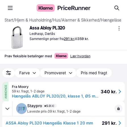
Start
/
Hjem & Husholdning
/
Hus
/
Alarmer & Sikkerhed
/
Hængelåse
Assa Abloy PL320
Ledhasp, Dørlås
Sammenlign priser fra
291 kr.
til
359 kr.
Prøv fleksible betalinger med
Lær hvordan
Farve
Promoveret
Pris med fragt
Fra Moory
ANNONCE
340 kr.
59 kr. fragt
,
1-2 dage
Hængelås ABLOY PL320/20, klasse 1, Ø5 mm, sølv
Staypro
5.0
(4)
·
Laveste pris
39 kr. fragt
,
1-2 dage
291 kr.
ASSA Abloy PL320 Hængelås Klasse 1 20 mm