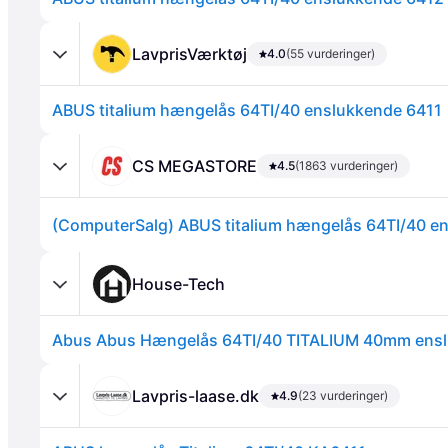
LavprisVærktøj
4.0
(55 vurderinger)
ABUS titalium hængelås 64TI/40 enslukkende 6411
Annonce
CS MEGASTORE
4.5
(1863 vurderinger)
House-Tech
Lavpris-laase.dk
4.9
(23 vurderinger)