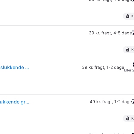
K
39 kr. fragt
,
4-5 dage
K
(ComputerSalg) ABUS titalium hængelås 64TI/40 enslukkende 6411
39 kr. fragt
,
1-2 dage
Eller 
Abus Abus Hængelås 64TI/40 TITALIUM 40mm enslukkende grp. 6411 1 STK
49 kr. fragt
,
1-2 dage
K