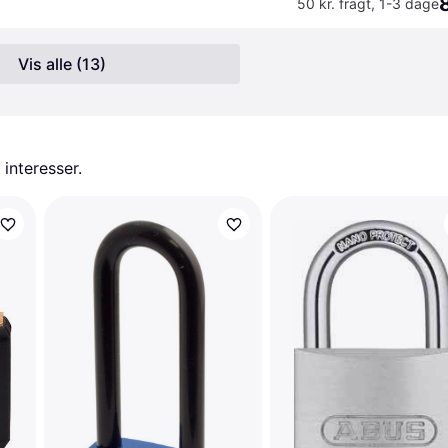
50 kr. fragt
,
1-3 dage
Vis alle (13)
 interesser.