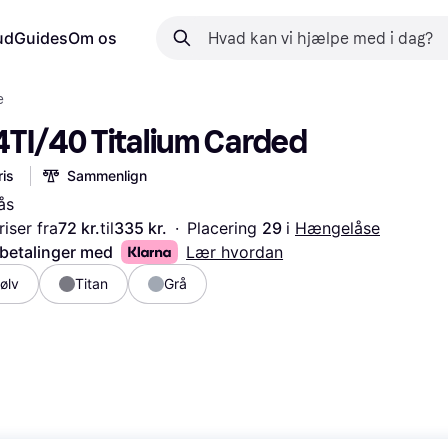
ud
Guides
Om os
e
TI/40 Titalium Carded
is
Sammenlign
ås
iser fra
72 kr.
til
335 kr.
·
Placering 
29 
i 
Hængelåse
 betalinger med
Lær hvordan
ølv
Titan
Grå