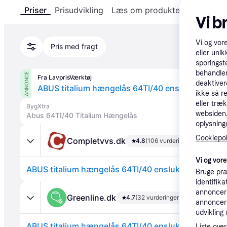
Priser
Prisudvikling
Læs om produktet
Specifika
Vi b
Vi og vor
Pris med fragt
eller unik
sporingst
behandler
ANNONCE
Fra LavprisVærktøj
deaktiver
ABUS titalium hængelås 64TI/40 enslukkende 6
ikke så r
eller træ
BygXtra
websiden. 
Abus 64TI/40 Titalium Hængelås
oplysninge
Cookiepoli
Completvvs.dk
4.8
(106 vurderinger)
Vi og vor
ABUS titalium hængelås 64TI/40 enslukkende 6412
Bruge præ
identifik
annonceri
Greenline.dk
4.7
(32 vurderinger)
annonceri
udvikling 
ABUS titalium hængelås 64TI/40 enslukkende 6412
Liste over