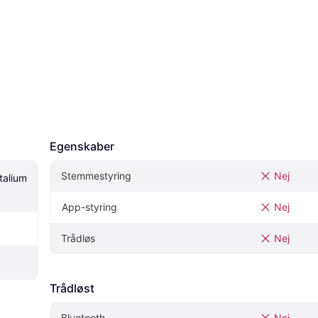
Egenskaber
Stemmestyring
Nej
alium 
App-styring
Nej
Trådløs
Nej
Trådløst
Bluetooth
Nej