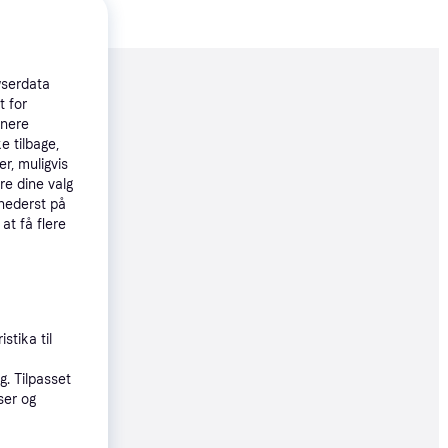
wserdata
moveret
t for
tnere
e tilbage,
73 kr.
r, muligvis
re dine valg
 nederst på
72 kr.
 at få flere
øbsgaranti
73 kr.
stika til
. Tilpasset
øbsgaranti
ser og
73 kr.