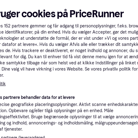
tioner
ruger cookies på PriceRunner
es
152
partnere gemmer og får adgang til personoplysninger, f.eks. bro
Pro
ke identifikatorer, på din enhed. Hvis du vælger Accepter, gør det mulig
eknologier at understøtte de formål, der er vist under »Vi og vores par
 datafor at levere«. Hvis du vælger Afvis alle eller trækker dit samtykk
39 kr. fragt
,
4-5 dage
es de. Hvis trackere er deaktiveret, er noget indhold og annoncer, du se
412
elevant for dig. Du kan til enhver tid få vist denne menu igen for at ænd
kke samtykke tilbage når som helst ved at klikke Indstillinger på linket
49 kr. fragt
,
1 dag
Dine valg vil have virkning i vores Website. Se vores privatliv politik for
r.
tik
K
es partnere behandler data for at levere
39 kr. fragt
,
4-5 dage
cise geografiske placeringsoplysninger. Aktivt scanne enhedskarakteri
ation. Opbevare og/eller tilgå oplysninger på en enhed. Måle
ngseffektivitet. Bruge begrænsede oplysninger til at vælge annoncering
K
ng og indhold, annoncerings- og indholdsmåling, målgruppeundersøgel
af tjenester.
39 kr. fragt
,
4-5 dage
 partnere (leverandører)