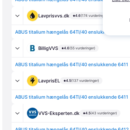
Lavprisvvs.dk
4.6
(174 vurderinger)
ABUS titalium hængelås 64TI/40 enslukkende 6411
Annonce
BilligVVS
4.6
(55 vurderinger)
ABUS titalium hængelås 64TI/40 enslukkende 6411
LavprisEL
4.5
(137 vurderinger)
ABUS titalium hængelås 64TI/40 enslukkende 6411
VVS-Eksperten.dk
4.5
(43 vurderinger)
ABUS titalium hængelås 64TI/40 enslukkende 6412