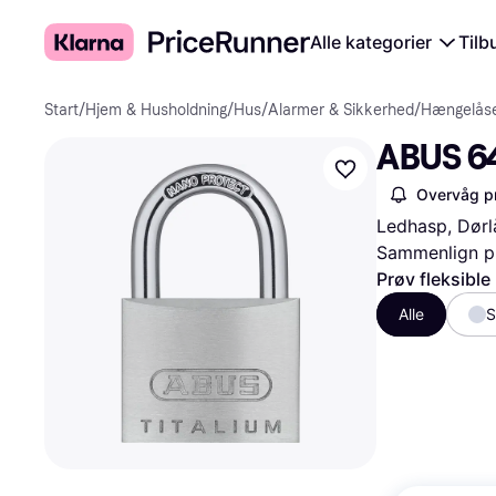
Alle kategorier
Tilb
Start
/
Hjem & Husholdning
/
Hus
/
Alarmer & Sikkerhed
/
Hængelås
ABUS 64
Overvåg pr
Ledhasp, Dørl
Sammenlign pr
Prøv fleksible
Alle
S