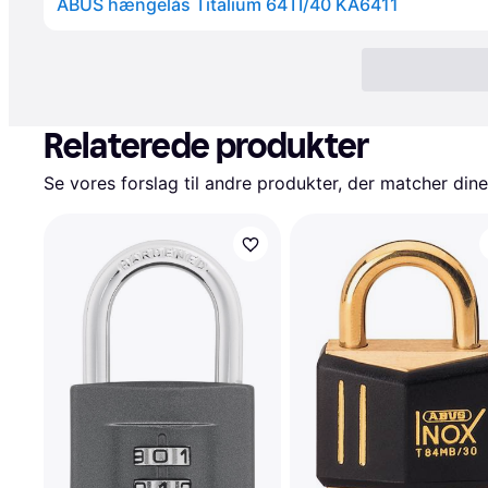
ABUS hængelås Titalium 64TI/40 KA6411
Relaterede produkter
Se vores forslag til andre produkter, der matcher dine