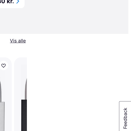
80 kr.
Vis alle
Trender
ABUS Combination L
158/65