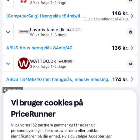
39 kr. fragt
,
1-2 dage
146 kr.
(ComputerSalg) Hængelås t84mb/40 blister pakke rustfri
Eller 3 betalinger af 49 kr.
Lavpris-laase.dk
4.9
(23)
50 kr. fragt
,
1-3 dage
136 kr.
ABUS Abus hængelås 84mb/40
WATTOO.DK
4.8
(56)
39 kr. fragt
,
1-2 dage
174 kr.
ABUS T84MB/40 mm hængelås, massiv messing, 100% rustfri, sikkerhedsklasse 4
Annonce
Vi bruger cookies på
PriceRunner
Vi og vores
152
partnere gemmer og får adgang til
personoplysninger, f.eks. browserdata eller unikke
identifikatorer, på din enhed. Hvis du vælger Accepter, gør