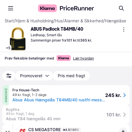
Start
/
Hjem & Husholdning
/
Hus
/
Alarmer & Sikkerhed
/
Hængelåse
ABUS Padlock T84MB/40
Ledhasp, Smart lås
Sammenlign priser fra
101 kr.
til
365 kr.
+
5
Prøv fleksible betalinger med
Lær hvordan
Promoveret
Pris med fragt
Fra House-Tech
ANNONCE
245 kr.
49 kr. fragt
,
1-2 dage
Abus Abus Hængelås T84MB/40 rustfri messing 43mm bred Nautic 1 STK
BygXtra
49 kr. fragt
,
1 dag
101 kr.
Abus T84 hængelås 40 mm
CS MEGASTORE
4.5
(1861)