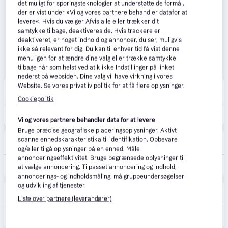
det muligt for sporingsteknologier at understøtte de formål,
der er vist under »Vi og vores partnere behandler datafor at
levere«. Hvis du vælger Afvis alle eller trækker dit
samtykke tilbage, deaktiveres de. Hvis trackere er
deaktiveret, er noget indhold og annoncer, du ser, muligvis
ikke så relevant for dig. Du kan til enhver tid få vist denne
menu igen for at ændre dine valg eller trække samtykke
tilbage når som helst ved at klikke Indstillinger på linket
nederst på websiden. Dine valg vil have virkning i vores
Moory
Website. Se vores privatliv politik for at få flere oplysninger.
59 kr. fragt
,
1-2 dage
Cookiepolitik
170 kr.
Hængelås ABUS T84MB/40, med bøjle i messing, Ø6.5 mm, sort
Vi og vores partnere behandler data for at levere
Bruge præcise geografiske placeringsoplysninger. Aktivt
Elvvs.dk
5.0
(3)
scanne enhedskarakteristika til identifikation. Opbevare
49 kr. fragt
,
1-3 dage
og/eller tilgå oplysninger på en enhed. Måle
annonceringseffektivitet. Bruge begrænsede oplysninger til
211 kr.
Abus hængelås t84mb/40 rustfri
at vælge annoncering. Tilpasset annoncering og indhold,
annoncerings- og indholdsmåling, målgruppeundersøgelser
og udvikling af tjenester.
House-Tech
49 kr. fragt
,
1-2 dage
Liste over partnere (leverandører)
245 kr.
Abus Abus Hængelås T84MB/40 rustfri messing 43mm bred Nautic 1 STK