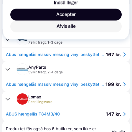
Indstillinger
Bikester
45 kr. fragt
,
1-3 dage
Accepter
269 kr.
Hængelås ABUS T84MB/40 2-Pack Black.
Afvis alle
Eller 3 betalinger af 90 kr.
RenBåd
79 kr. fragt
,
1-3 dage
167 kr.
Abus hængelås massiv messing vinyl beskyttet 40mm
AnyParts
59 kr. fragt
,
2-4 dage
199 kr.
Abus hængelås massiv messing vinyl beskyttet 40mm - 1051717
Lomax
Bestillingsvare
147 kr.
ABUS hængelås T84MB/40
Produktet fås også hos 
6
butikker
, som ikke er 
Vis alle