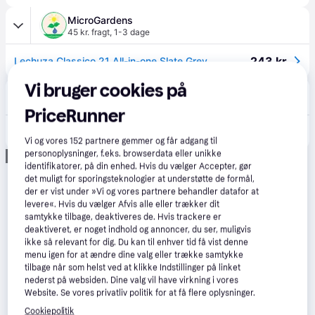
MicroGardens
45 kr. fragt
,
1-3 dage
243 kr.
Lechuza Classico 21 All-in-one Slate Grey.
Vi bruger cookies på
Luxury-Outdoor
50 kr. fragt
,
2-3 dage
PriceRunner
245 kr.
LECHUZA CLASSICO Color Skiffer 21 cm
Vi og vores
152
partnere gemmer og får adgang til
personoplysninger, f.eks. browserdata eller unikke
Annonce
identifikatorer, på din enhed. Hvis du vælger Accepter, gør
det muligt for sporingsteknologier at understøtte de formål,
der er vist under »Vi og vores partnere behandler datafor at
levere«. Hvis du vælger Afvis alle eller trækker dit
samtykke tilbage, deaktiveres de. Hvis trackere er
deaktiveret, er noget indhold og annoncer, du ser, muligvis
ikke så relevant for dig. Du kan til enhver tid få vist denne
menu igen for at ændre dine valg eller trække samtykke
tilbage når som helst ved at klikke Indstillinger på linket
nederst på websiden. Dine valg vil have virkning i vores
Website. Se vores privatliv politik for at få flere oplysninger.
Cookiepolitik