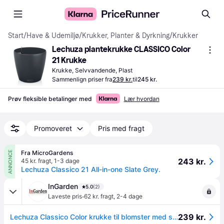
Start
/
Have & Udemiljø
/
Krukker, Planter & Dyrkning
/
Krukker
Lechuza plantekrukke CLASSICO Color 
21 Krukke
Krukke, Selvvandende, Plast
Sammenlign priser fra
239 kr.
til
245 kr.
Prøv fleksible betalinger med
Lær hvordan
Promoveret
Pris med fragt
Fra MicroGardens
ANNONCE
243 kr.
45 kr. fragt
,
1-3 dage
Lechuza Classico 21 All-in-one Slate Grey.
InGarden
5.0
(2)
·
Laveste pris
62 kr. fragt
,
2-4 dage
239 kr.
Lechuza Classico Color krukke til blomster med selvvandingssystem Slate Ø21 x H20 cm.