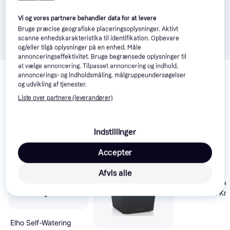
Vi og vores partnere behandler data for at levere
Bruge præcise geografiske placeringsoplysninger. Aktivt
scanne enhedskarakteristika til identifikation. Opbevare
og/eller tilgå oplysninger på en enhed. Måle
annonceringseffektivitet. Bruge begrænsede oplysninger til
Relaterede produkter
at vælge annoncering. Tilpasset annoncering og indhold,
annoncerings- og indholdsmåling, målgruppeundersøgelser
Se vores forslag til andre produkter, der matcher dine 
og udvikling af tjenester.
interesser.
Vis alle
Liste over partnere (leverandører)
Trender
Trender
Indstillinger
Accepter
Afvis alle
Lechuza Cube
Stone Bowl Kr
Elho Self-Watering