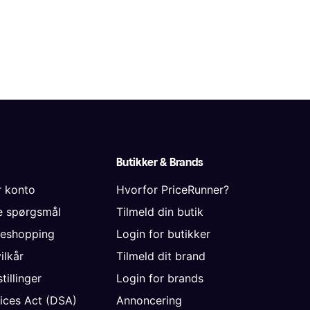
Butikker & Brands
r konto
Hvorfor PriceRunner?
de spørgsmål
Tilmeld din butik
neshopping
Login for butikker
vilkår
Tilmeld dit brand
tillinger
Login for brands
vices Act (DSA)
Annoncering