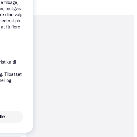
e tilbage,
r, muligvis
re dine valg
 nederst på
 at få flere
moveret
49 kr.
stika til
øbsgaranti
. Tilpasset
ser og
9 kr.
øbsgaranti
lle
0 kr.
83 kr./md.