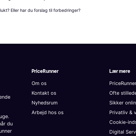
? Eller har du forslag til forbedringer? 
PriceRunner
Lær mere
Om os
PriceRunne
Kontakt os
Ofte stille
gende
Nyhedsrum
Sikker onli
Arbejd hos os
Privatliv & 
uge.
Cookie-inds
når du
unner
Digital Ser