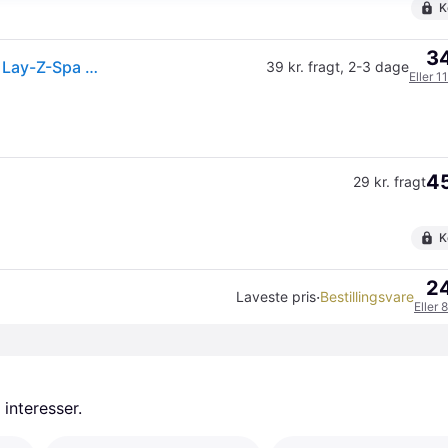
K
34
(ComputerSalg) Ramiz Beskyttelsesmåtte til jacuzzi Lay-Z-Spa BESTWAY
39 kr. fragt
,
2-3 dage
Eller 1
45
29 kr. fragt
K
24
·
Laveste pris
Bestillingsvare
Eller 
 interesser.