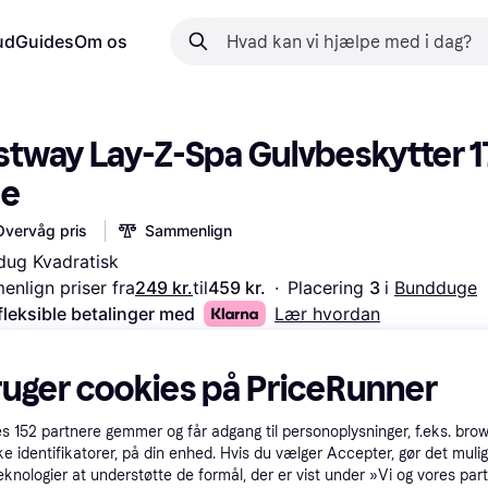
ud
Guides
Om os
stway Lay-Z-Spa Gulvbeskytter 17
le
Overvåg pris
Sammenlign
ug Kvadratisk
nlign priser fra
249 kr.
til
459 kr.
·
Placering 
3 
i 
Bundduge
fleksible betalinger med
Lær hvordan
ruger cookies på PriceRunner
es
152
partnere gemmer og får adgang til personoplysninger, f.eks. bro
ke identifikatorer, på din enhed. Hvis du vælger Accepter, gør det mulig
eknologier at understøtte de formål, der er vist under »Vi og vores par