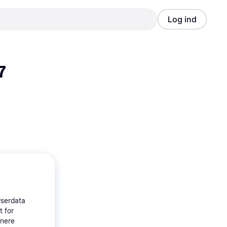
Log ind
Annonce
Annonce
 
wserdata
t for
tnere