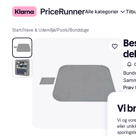
Alle kategorier
Tilb
Start
/
Have & Udemiljø
/
Pools
/
Bundduge
Be
de
Bundd
Samme
Prøv 
Vi b
Vi og vor
eller unik
sporingst