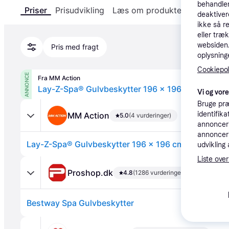
behandler
Priser
Prisudvikling
Læs om produktet
Specifika
deaktiver
ikke så r
eller træ
websiden. 
Pris med fragt
oplysninge
Cookiepoli
ANNONCE
Fra MM Action
Lay-Z-Spa® Gulvbeskytter 196 x 196 cm.
Vi og vor
Bruge præ
identifik
MM Action
5.0
(4 vurderinger)
annonceri
annonceri
Lay-Z-Spa® Gulvbeskytter 196 x 196 cm.
udvikling 
Liste over
Proshop.dk
4.8
(1286 vurderinger)
Bestway Spa Gulvbeskytter