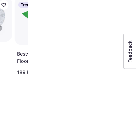
Trender
Trender
Bestway Flowclear Po
Floor Protection Tile 
pcs
Bestway Flowclear Pool
Floor Protection Tile Set
89 kr.
9pcs
189 kr.
Eller 3 betalinger af 30 kr.