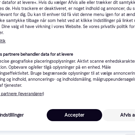
 datafor at levere«. Hvis du vælger Afvis alle eller trækker dit samtykk
tioner
es de. Hvis trackere er deaktiveret, er noget indhold og annoncer, du se
elevant for dig. Du kan til enhver tid få vist denne menu igen for at ænd
kke samtykke tilbage når som helst ved at klikke Indstillinger på linket
Dine valg vil have virkning i vores Website. Se vores privatliv politik for
Pro
r.
tik
2
40 kr. fragt
,
1 dag
es partnere behandler data for at levere
cise geografiske placeringsoplysninger. Aktivt scanne enhedskarakteri
ation. Opbevare og/eller tilgå oplysninger på en enhed. Måle
K
ngseffektivitet. Bruge begrænsede oplysninger til at vælge annoncering
ng og indhold, annoncerings- og indholdsmåling, målgruppeundersøgel
24
·
Laveste pris
40 kr. fragt
,
1 dag
af tjenester.
 partnere (leverandører)
K
Indstillinger
Accepter
Afvis a
25
39 kr. fragt
,
3-4 dage
Eller 