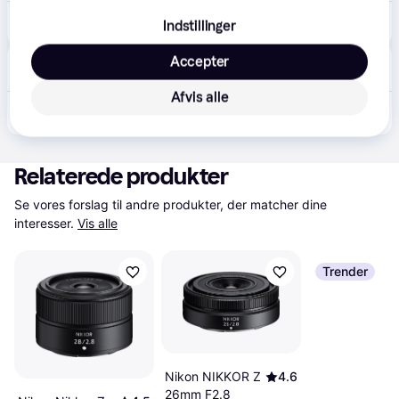
4.925 kr.
Tamron 90mm F2.8 Di III Macro VXD Nikon Z
Indstillinger
Click Svendborg
Accepter
5.0
(2)
·
Laveste pris
Bestillingsvare
Afvis alle
4.320 kr.
Tamron 90mm F/2.8 Di III Macro VXD Nikon Z
Relaterede produkter
Se vores forslag til andre produkter, der matcher dine 
interesser.
Vis alle
Trender
Nikon NIKKOR Z
4.6
26mm F2.8