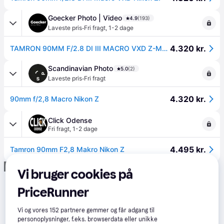
Goecker Photo | Video
4.9
(193)
·
Laveste pris
Fri fragt
,
1-2 dage
4.320 kr.
TAMRON 90MM F/2.8 DI III MACRO VXD Z-MOUNT.
Scandinavian Photo
5.0
(2)
·
Laveste pris
Fri fragt
4.320 kr.
90mm f/2,8 Macro Nikon Z
Click Odense
Fri fragt
,
1-2 dage
4.495 kr.
Tamron 90mm F2,8 Makro Nikon Z
Annonce
Vi bruger cookies på
PriceRunner
Vi og vores
152
partnere gemmer og får adgang til
personoplysninger, f.eks. browserdata eller unikke