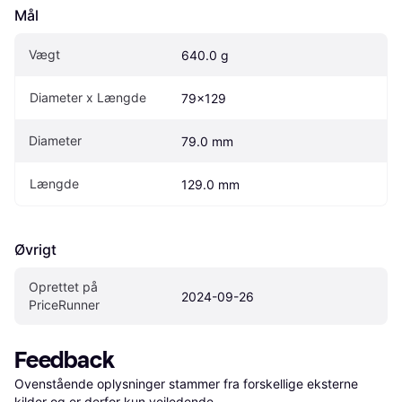
Mål
Vægt
640.0 g
Diameter x Længde
79x129
Diameter
79.0 mm
Længde
129.0 mm
Øvrigt
Oprettet på 
2024-09-26
PriceRunner
Feedback
Ovenstående oplysninger stammer fra forskellige eksterne 
kilder og er derfor kun vejledende. 
