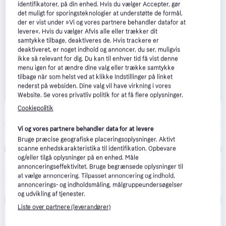
identifikatorer, på din enhed. Hvis du vælger Accepter, gør
det muligt for sporingsteknologier at understøtte de formål,
der er vist under »Vi og vores partnere behandler datafor at
levere«. Hvis du vælger Afvis alle eller trækker dit
samtykke tilbage, deaktiveres de. Hvis trackere er
deaktiveret, er noget indhold og annoncer, du ser, muligvis
ikke så relevant for dig. Du kan til enhver tid få vist denne
menu igen for at ændre dine valg eller trække samtykke
tilbage når som helst ved at klikke Indstillinger på linket
nederst på websiden. Dine valg vil have virkning i vores
Website. Se vores privatliv politik for at få flere oplysninger.
Kamerahuset
Cookiepolitik
5.0
(2)
49 kr. fragt
,
1-2 dage
Vi og vores partnere behandler data for at levere
4.495 kr.
Tamron AF 90mm F2.8 Nikon Z DI III Macro VXD
Bruge præcise geografiske placeringsoplysninger. Aktivt
scanne enhedskarakteristika til identifikation. Opbevare
og/eller tilgå oplysninger på en enhed. Måle
ImageFoto
annonceringseffektivitet. Bruge begrænsede oplysninger til
Fri fragt
,
1-2 dage
at vælge annoncering. Tilpasset annoncering og indhold,
annoncerings- og indholdsmåling, målgruppeundersøgelser
4.795 kr.
Tamron | 90mm F/2.8 Di III Macro VXD Nikon Z | Hos ImageFoto.
og udvikling af tjenester.
Liste over partnere (leverandører)
Frederikssund Foto
5.0
(1)
Fri fragt
,
1-2 dage