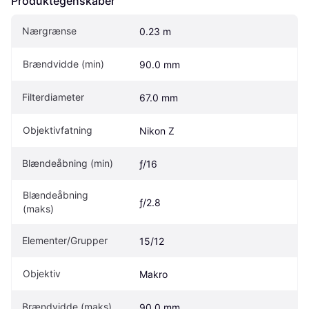
Produktegenskaber
Nærgrænse
0.23 m
Brændvidde (min)
90.0 mm
Filterdiameter
67.0 mm
Objektivfatning
Nikon Z
Blændeåbning (min)
ƒ/16
Blændeåbning 
ƒ/2.8
(maks)
Elementer/Grupper
15/12
Objektiv
Makro
Brændvidde (maks)
90.0 mm