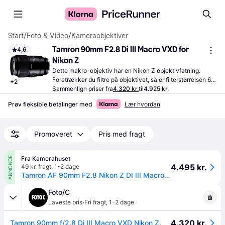
Start
/
Foto & Video
/
Kameraobjektiver
Tamron 90mm F2.8 Di III Macro VXD for 
4,6
Nikon Z
Dette makro-objektiv har en Nikon Z objektivfatning. 
Foretrækker du filtre på objektivet, så er filterstørrelsen 67 
+
2
mm.
Sammenlign priser fra
4.320 kr.
til
4.925 kr.
Prøv fleksible betalinger med
Lær hvordan
Promoveret
Pris med fragt
Fra Kamerahuset
ANNONCE
4.495 kr.
49 kr. fragt
,
1-2 dage
Tamron AF 90mm F2.8 Nikon Z DI III Macro VXD
Foto/C
·
Laveste pris
Fri fragt
,
1-2 dage
4.320 kr.
Tamron 90mm f/2.8 Di III Macro VXD Nikon Z.